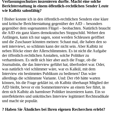
Verfassungsschutzes inszenieren durfte. Macht eine solche
Berichterstattung in einem öffentlich-rechtlichen Sender Leute
wie Kalbitz salonfähig?
!
Bisher konnte ich in den öffentlich-rechtlichen Sendern eine klare
und kritische Berichterstattung gegenüber der AfD – besonders
gegenüber dem sogenannten Flügel – beobachten. Natürlich braucht
die AfD ein ganz klares demokratisches Stoppschild. Wehret den
Anfängen, kann ich nur sagen, sonst werden Schleusen geöffnet
und die Zuschauer könnten meinen: Schaut mal, die haben den so
nett interviewt, so schlimm kann der nicht sein. Aber Kalbitz ist
neben Höcke einer der Allerschlimmsten. Es ist nicht die Aufgabe
der öffentlich-rechtlichen Anstalten, solche Politiker zu
verharmlosen. Es stellt sich hier aber auch die Frage, ob die
Journalistin, die das Interview geführt hat, überfordert war. Oder,
was natürlich viel schlimmer wäre, war es Kalkül, mit dem
Interview ein bestimmtes Publikum zu bedienen? Das wäre
allerdings die schlimmste Variante. Und: Der
rbb
hätte warten
können, bis die Frage geklärt ist, ob Kalbitz überhaupt Mitglied der
AfD bleibt, bevor er ein Sommerinterview an einem See führt, in
dem sich Kalbitz als harmloser Politiker inszenieren kann. Ein so
unreflektiertes und unkritisches Interview legitimiert Rechtsradikale
und macht sie populär.
? Haben Sie Ähnliches bei Ihren eigenen Recherchen erlebt?