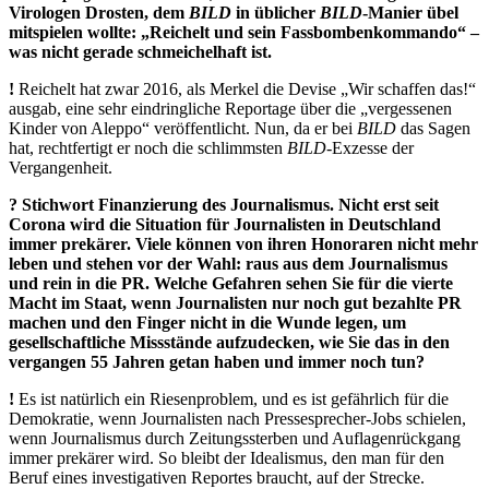
Virologen Drosten, dem
BILD
in üblicher
BILD
-Manier übel
mitspielen wollte: „Reichelt und sein Fassbombenkommando“ –
was nicht gerade schmeichelhaft ist.
!
Reichelt hat zwar 2016, als Merkel die Devise „Wir schaffen das!“
ausgab, eine sehr eindringliche Reportage über die „vergessenen
Kinder von Aleppo“ veröffentlicht. Nun, da er bei
BILD
das Sagen
hat, rechtfertigt er noch die schlimmsten
BILD
-Exzesse der
Vergangenheit.
? Stichwort Finanzierung des Journalismus. Nicht erst seit
Corona wird die Situation für Journalisten in Deutschland
immer prekärer. Viele können von ihren Honoraren nicht mehr
leben und stehen vor der Wahl: raus aus dem Journalismus
und rein in die PR. Welche Gefahren sehen Sie für die vierte
Macht im Staat, wenn Journalisten nur noch gut bezahlte PR
machen und den Finger nicht in die Wunde legen, um
gesellschaftliche Missstände aufzudecken, wie Sie das in den
vergangen 55 Jahren getan haben und immer noch tun?
!
Es ist natürlich ein Riesenproblem, und es ist gefährlich für die
Demokratie, wenn Journalisten nach Pressesprecher-Jobs schielen,
wenn Journalismus durch Zeitungssterben und Auflagenrückgang
immer prekärer wird. So bleibt der Idealismus, den man für den
Beruf eines investigativen Reportes braucht, auf der Strecke.