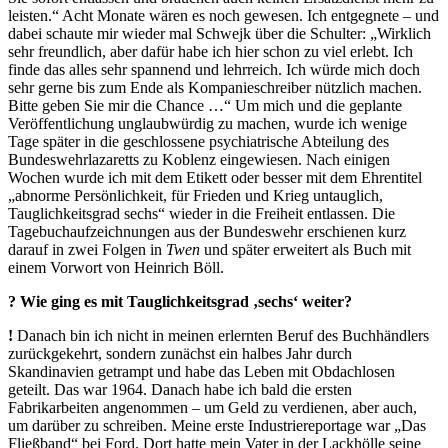
leisten.“ Acht Monate wären es noch gewesen. Ich entgegnete – und
dabei schaute mir wieder mal Schwejk über die Schulter: „Wirklich
sehr freundlich, aber dafür habe ich hier schon zu viel erlebt. Ich
finde das alles sehr spannend und lehrreich. Ich würde mich doch
sehr gerne bis zum Ende als Kompanieschreiber nützlich machen.
Bitte geben Sie mir die Chance …“ Um mich und die geplante
Veröffentlichung unglaubwürdig zu machen, wurde ich wenige
Tage später in die geschlossene psychiatrische Abteilung des
Bundeswehrlazaretts zu Koblenz eingewiesen. Nach einigen
Wochen wurde ich mit dem Etikett oder besser mit dem Ehrentitel
„abnorme Persönlichkeit, für Frieden und Krieg untauglich,
Tauglichkeitsgrad sechs“ wieder in die Freiheit entlassen. Die
Tagebuchaufzeichnungen aus der Bundeswehr erschienen kurz
darauf in zwei Folgen in
Twen
und später erweitert als Buch mit
einem Vorwort von Heinrich Böll.
? Wie ging es mit Tauglichkeitsgrad ‚sechs‘ weiter?
!
Danach bin ich nicht in meinen erlernten Beruf des Buchhändlers
zurückgekehrt, sondern zunächst ein halbes Jahr durch
Skandinavien getrampt und habe das Leben mit Obdachlosen
geteilt. Das war 1964. Danach habe ich bald die ersten
Fabrikarbeiten angenommen – um Geld zu verdienen, aber auch,
um darüber zu schreiben. Meine erste Industriereportage war „Das
Fließband“ bei Ford. Dort hatte mein Vater in der Lackhölle seine