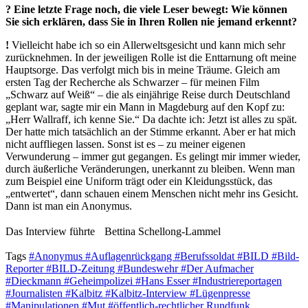
?
Eine letzte Frage noch, die viele ­Leser bewegt: Wie können
Sie sich erklären, dass Sie in Ihren Rollen nie jemand erkennt?
!
Vielleicht habe ich so ein Allerweltsgesicht und kann mich sehr
zurücknehmen. In der jeweiligen Rolle ist die Enttarnung oft meine
Hauptsorge. Das verfolgt mich bis in meine Träume. Gleich am
ersten Tag der Recherche als Schwarzer – für meinen Film
„Schwarz auf Weiß“ – die als einjährige Reise durch Deutschland
geplant war, sagte mir ein Mann in Magdeburg auf den Kopf zu:
„Herr Wallraff, ich kenne Sie.“ Da dachte ich: Jetzt ist alles zu spät.
Der hatte mich tatsächlich an der Stimme erkannt. Aber er hat mich
nicht auffliegen lassen. Sonst ist es – zu meiner eigenen
Verwunderung – immer gut gegangen. Es gelingt mir immer wieder,
durch äußerliche Veränderungen, unerkannt zu bleiben. Wenn man
zum Beispiel eine Uniform trägt oder ein Kleidungsstück, das
„entwertet“, dann schauen einem Menschen nicht mehr ins Gesicht.
Dann ist man ein Anonymus.
Das Interview führte Bettina Schellong-Lammel
Tags
#Anonymus
#Auflagenrückgang
#Berufssoldat
#BILD
#Bild-
Reporter
#BILD-Zeitung
#Bundeswehr
#Der Aufmacher
#Dieckmann
#Geheimpolizei
#Hans Esser
#Industriereportagen
#Journalisten
#Kalbitz
#Kalbitz-Interview
#Lügenpresse
#Manipulationen
#Mut
#öffentlich-rechtlicher Rundfunk