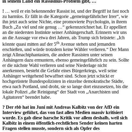
in seinem Land ein Rassismus-Problem gibt, …
!
… weil er ein bekennender Rassist ist, und der Begriff ist fast noch
zu harmlos. Er fällt in die Kategorie „gemeingefährlicher Irrer“, wie
ihn jetzt auch seine Nichte, eine promovierte Psychologin, in ihrem
Buch „Zu viel und nie genug …“ gekennzeichnet hat. Er appelliert
an die niedersten Instinkte seiner Anhängerschaft. Erinnern wir uns
an die Aussage vor etwa drei Jahren, als Trump sich brüstete: „Ich
th
könnte quasi mitten auf der 5
Avenue stehen und jemanden
erschießen, und würde trotzdem keine Wähler verlieren.“ Der Mann
zeigt Allmachtphantasien, die andere Rassisten unter seinen
Anhängern dazu ermuntern, ebenso gemeingefährlich zu sein. Sollte
er die nächste Wahl verlieren und seine Niederlage nicht
anerkennen, besteht die Gefahr eines Bürgerkriegs, weil seine
Anhänger weitgehend bewaffnet sind. Schon jetzt schickt er
hochgerüstete Bundespolizisten in einzelne demokratische Städte,
etwa nach Portland, und droht, sie so lange dort einzusetzen, bis die
lokale Polizei „die Reinigung“ der Stadt von „Anarchisten und
Agitatoren“ beendet habe.
? Der
rbb
hat im Juni mit Andreas Kalbitz von der AfD ein
Interview geführt, das von fast allen Medien massiv kritisiert
wurde. Es gab diese harsche Kritik vor allem deshalb, weil sich
Kalbitz in einem öffentlich-rechtlichen Sender keinen harten
Fragen stellen musste, sondern sich als Opfer des