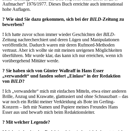
Aufmacher“ 1976/1977. Dieses Buch erreichte auch international
hohe Auflagen.
? Wie sind Sie dazu gekommen, sich bei der
BILD
-Zeitung zu
bewerben?
!
Ich hatte zuvor schon immer wieder Geschichten der
BILD
-
Zeitung nachrecherchiert und deren Lügen und Manipulationen
veröffentlicht. Dadurch waren mir deren Rufmord-Methoden
vertraut. Aber ich wollte sie mit meinen ureigenen Möglichkeiten
überführen. Mir wurde klar, das kann ich nur erreichen, wenn ich
vorübergehend Mittäter werde.
?
Sie haben sich von Günter Wallraff in Hans Esser
„verwandelt“ und fanden sofort „Einlass“ in der Redaktion
von
BILD
?
!
Ich „verwandelte“ mich mit einfachen Mitteln, etwa einer anderen
Brille, Anzug und Krawatte, glattrasiert und ohne Schnauzbart – das
war noch ein Relikt meiner Verkleidung als Bote im Gerling-
Konzern – lieh mir Namen und Papiere meines Freundes Hans
Esser aus und bewarb mich beim Redaktionsleiter.
? Mit welcher Legende?