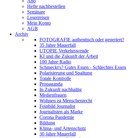
Abo
Hefte nachbestellen
Seminare
Leserreisen
Mein Konto
AGB
Archiv
FOTOGRAFIE authentisch oder generiert?
35 Jahre Mauerfall
UTOPIE Verkehrswende
KI und die Zukunft der Arbeit
100 Jahre Radio
Schmeckt's? Gutes Essen - Schlechtes Essen
Polarisierung und Spaltung
Totale Kontrolle
Propaganda
In Zukunft nachhaltig
Medienfrauen
Wohnen ist Menschenrecht
Feinbild Journalist
Journalisten als Marke
Corona Pandemie
Bildung
Klima- und Artenschutz
30 Jahre Mauerfall