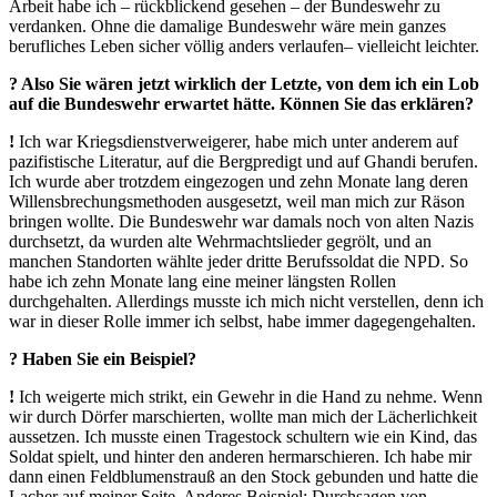
Arbeit habe ich – rückblickend gesehen – der Bundeswehr zu
verdanken. Ohne die damalige Bundeswehr wäre mein ganzes
berufliches Leben sicher völlig anders verlaufen– vielleicht leichter.
? Also Sie wären jetzt wirklich der Letzte, von dem ich ein Lob
auf die Bundeswehr erwartet hätte. Können Sie das erklären?
!
Ich war Kriegsdienstverweigerer, habe mich unter anderem auf
pazifistische Literatur, auf die Bergpredigt und auf Ghandi berufen.
Ich wurde aber trotzdem eingezogen und zehn Monate lang deren
Willensbrechungsmethoden ausgesetzt, weil man mich zur Räson
bringen wollte. Die Bundeswehr war damals noch von alten Nazis
durchsetzt, da wurden alte Wehrmachtslieder gegrölt, und an
manchen Standorten wählte jeder dritte Berufssoldat die NPD. So
habe ich zehn Monate lang eine meiner längsten Rollen
durchgehalten. Allerdings musste ich mich nicht verstellen, denn ich
war in dieser Rolle immer ich selbst, habe immer dagegengehalten.
? Haben Sie ein Beispiel?
!
Ich weigerte mich strikt, ein Gewehr in die Hand zu nehme. Wenn
wir durch Dörfer marschierten, wollte man mich der Lächerlichkeit
aussetzen. Ich musste einen Tragestock schultern wie ein Kind, das
Soldat spielt, und hinter den anderen hermarschieren. Ich habe mir
dann einen Feldblumenstrauß an den Stock gebunden und hatte die
Lacher auf meiner Seite. Anderes Beispiel: Durchsagen von