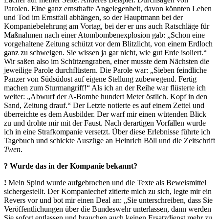
Parolen. Eine ganz ernsthafte Angelegenheit, davon könnten Leben
und Tod im Ernstfall abhängen, so der Hauptmann bei der
Kompaniebelehrung am Vortag, bei der er uns auch Ratschläge für
Maßnahmen nach einer Atombombenexplosion gab: „Schon eine
vorgehaltene Zeitung schützt vor dem Blitzlicht, von einem Erdloch
ganz zu schweigen. Sie wissen ja gar nicht, wie gut Erde isoliert.“
Wir saßen also im Schützengraben, einer musste dem Nächsten die
jeweilige Parole durchflüstern. Die Parole war: „Sieben feindliche
Panzer von Südsüdost auf eigene Stellung zubewegend. Fertig
machen zum Sturmangriff!“ Als ich an der Reihe war flüsterte ich
weiter: „Abwurf der A-Bombe hundert Meter östlich. Kopf in den
Sand, Zeitung drauf.“ Der Letzte notierte es auf einem Zettel und
überreichte es dem Ausbilder. Der warf mir einen wütenden Blick
zu und drohte mir mit der Faust. Nach derartigen Vorfällen wurde
ich in eine Strafkompanie versetzt. Über diese Erlebnisse führte ich
Tagebuch und schickte Auszüge an Heinrich Böll und die Zeitschrift
Twen
.
? Wurde das in der Kompanie bekannt?
!
Mein Spind wurde aufgebrochen und die Texte als Beweismittel
sichergestellt. Der Kompaniechef zitierte mich zu sich, legte mir ein
Revers vor und bot mir einen Deal an: „Sie unterschreiben, dass Sie
Veröffentlichungen über die Bundeswehr unterlassen, dann werden
Sie sofort entlassen und brauchen auch keinen Ersatzdienst mehr zu