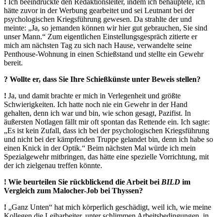
!
Ich beeindruckte den Redaktionsleiter, indem ich behauptete, ich
hätte zuvor in der Werbung gearbeitet und sei Leutnant bei der
psychologischen Kriegsführung gewesen. Da strahlte der und
meinte: „Ja, so jemanden können wir hier gut gebrauchen, Sie sind
unser Mann.“ Zum eigentlichen Einstellungsgespräch zitierte er
mich am nächsten Tag zu sich nach Hause, verwandelte seine
Penthouse-Wohnung in einen Schießstand und stellte ein Gewehr
bereit.
? Wollte er, dass Sie Ihre Schießkünste unter Beweis stellen?
!
Ja, und damit brachte er mich in Verlegenheit und größte
Schwierigkeiten. Ich hatte noch nie ein Gewehr in der Hand
gehalten, denn ich war und bin, wie schon gesagt, Pazifist. In
äußersten Notlagen fällt mir oft spontan das Rettende ein. Ich sagte:
„Es ist kein Zufall, dass ich bei der psychologischen Kriegsführung
und nicht bei der kämpfenden Truppe gelandet bin, denn ich habe so
einen Knick in der Optik.“ Beim nächsten Mal würde ich mein
Spezialgewehr mitbringen, das hätte eine spezielle Vorrichtung, mit
der ich zielgenau treffen könnte.
! Wie beurteilen Sie rückblickend die Arbeit bei
BILD
im
Vergleich zum Malocher-Job bei Thyssen?
!
„Ganz Unten“ hat mich körperlich geschädigt, weil ich, wie meine
Kollegen die Leiharbeiter, unter schlimmen Arbeitsbedingungen, in