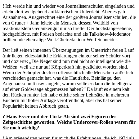
!
Ich werde hin und wieder von Journalistenschulen eingeladen und
erlebe dort weitgehend aufklärerischen Unterricht. Aber es gab
Ausnahmen. Ausgerechnet eine der größten Journalistenschulen, die
von Gruner + Jahr, leitete ein Mensch, dessen Weltbild von
reaktionärstem Gedankengut nur so triefte. Der höchstangesehene,
hochgebildete, mit Preisen bedachte und als Talkshow-Moderator
brillierende ehemalige Welt-Chefredakteur Wolf Schneider.
Der ließ seinen innersten Überzeugungen im Unterricht freien Lauf
(mir liegen eidesstattliche Erklärungen einiger seiner Schüler vor)
und dozierte: „Die Neger sind nun mal nicht so intelligent wie die
Weißen, weil sie nur auf Körperkraft hin gezüchtet worden sind.
Wenn der Schöpfer doch so offensichtlich alle Menschen äußerlich
verschieden gemacht hat, was die Hautfarbe, Beinlänge, den
Augenausschnitt usw. angeht, warum sollte er dann die Intelligenz
auf einer Goldwaage abgemessen haben?“ Da läuft es einem kalt
den Rücken runter. Ich habe etliche seiner Lehrsätze in mehreren
Büchern mit hoher Auflage veröffentlicht, aber das hat seiner
Popularität keinen Abbruch getan.
? Hans Esser und der Türke Ali sind zwei Figuren der
Zeitgeschichte geworden. Welche Undercover-Rollen waren für
Sie noch wichtig?
!
Am prägendsten waren für mich die Erfahrungen, die ich 1974 als