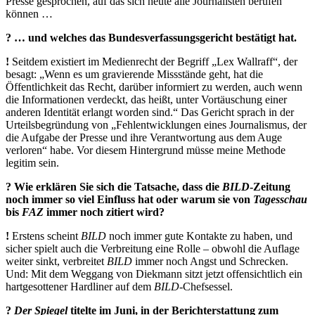
Presse gesprochen, auf das sich heute alle Journalisten berufen
können …
? … und welches das Bundesverfassungsgericht bestätigt hat.
!
Seitdem existiert im Medienrecht der Begriff „Lex Wallraff“, der
besagt: „Wenn es um gravierende Missstände geht, hat die
Öffentlichkeit das Recht, darüber informiert zu werden, auch wenn
die Informationen verdeckt, das heißt, unter Vortäuschung einer
anderen Identität erlangt worden sind.“ Das Gericht sprach in der
Urteilsbegründung von „Fehlentwicklungen eines Journalismus, der
die Aufgabe der Presse und ihre Verantwortung aus dem Auge
verloren“ habe. Vor diesem Hintergrund müsse meine Methode
legitim sein.
?
Wie erklären Sie sich die Tatsache, dass die
BILD
-Zeitung
noch immer so viel Einfluss hat oder warum sie von
Tagesschau
bis
FAZ
immer noch zitiert wird?
!
Erstens scheint
BILD
noch immer gute Kontakte zu haben, und
sicher spielt auch die Verbreitung eine Rolle – obwohl die Auflage
weiter sinkt, verbreitet
BILD
immer noch Angst und Schrecken.
Und: Mit dem Weggang von Diekmann sitzt jetzt offensichtlich ein
hartgesottener Hardliner auf dem
BILD
-Chefsessel.
?
Der Spiegel
titelte im Juni, in der Berichterstattung zum