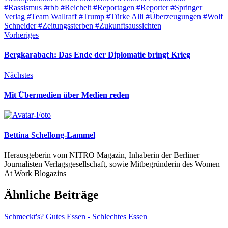
#Rassismus
#rbb
#Reichelt
#Reportagen
#Reporter
#Springer
Verlag
#Team Wallraff
#Trump
#Türke Alli
#Überzeugungen
#Wolf
Schneider
#Zeitungssterben
#Zukunftsaussichten
Vorheriges
Bergkarabach: Das Ende der Diplomatie bringt Krieg
Nächstes
Mit Übermedien über Medien reden
Bettina Schellong-Lammel
Herausgeberin vom NITRO Magazin, Inhaberin der Berliner
Journalisten Verlagsgesellschaft, sowie Mitbegründerin des Women
At Work Blogazins
Ähnliche Beiträge
Schmeckt's? Gutes Essen - Schlechtes Essen