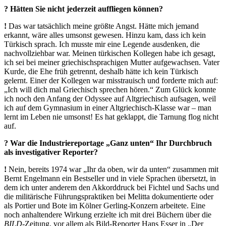
? Hätten Sie nicht jederzeit auffliegen können?
!
Das war tatsächlich meine größte Angst. Hätte mich jemand
erkannt, wäre alles umsonst gewesen. Hinzu kam, dass ich kein
Türkisch sprach. Ich musste mir eine Legende ausdenken, die
nachvollziehbar war. Meinen türkischen Kollegen habe ich gesagt,
ich sei bei meiner griechischsprachigen Mutter aufgewachsen. Vater
Kurde, die Ehe früh getrennt, deshalb hätte ich kein Türkisch
gelernt. Einer der Kollegen war misstrauisch und forderte mich auf:
„Ich will dich mal Griechisch sprechen hören.“ Zum Glück konnte
ich noch den Anfang der Odyssee auf Altgriechisch aufsagen, weil
ich auf dem Gymnasium in einer Altgriechisch-Klasse war – man
lernt im Leben nie umsonst! Es hat geklappt, die Tarnung flog nicht
auf.
? War die Industriereportage „Ganz unten“ Ihr Durchbruch
als investigativer Reporter?
!
Nein, bereits 1974 war „Ihr da oben, wir da unten“ zusammen mit
Bernt Engelmann ein Bestseller und in viele Sprachen übersetzt, in
dem ich unter anderem den Akkorddruck bei Fichtel und Sachs und
die militärische Führungspraktiken bei Melitta dokumentierte oder
als Portier und Bote im Kölner Gerling-Konzern arbeitete. Eine
noch anhaltendere Wirkung erzielte ich mit drei Büchern über die
BILD
-Zeitung, vor allem als Bild-Reporter Hans Esser in „Der