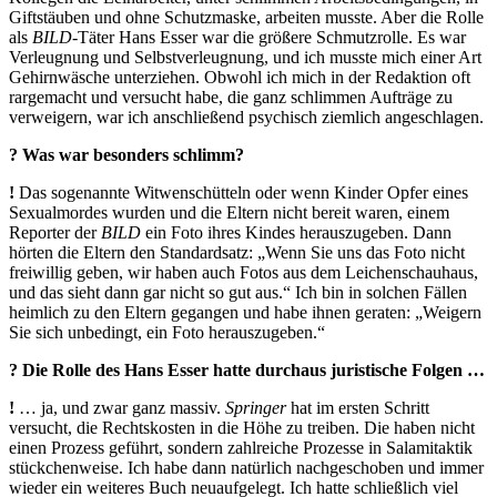
Giftstäuben und ohne Schutzmaske, arbeiten musste. Aber die Rolle
als
BILD
-Täter Hans Esser war die größere Schmutzrolle. Es war
Verleugnung und Selbstverleugnung, und ich musste mich einer Art
Gehirnwäsche unterziehen. Obwohl ich mich in der Redaktion oft
rargemacht und versucht habe, die ganz schlimmen Aufträge zu
verweigern, war ich anschließend psychisch ziemlich angeschlagen.
? Was war besonders schlimm?
!
Das sogenannte Witwenschütteln oder wenn Kinder Opfer eines
Sexualmordes wurden und die Eltern nicht bereit waren, einem
Reporter der
BILD
ein Foto ihres Kindes herauszugeben. Dann
hörten die Eltern den Standardsatz: „Wenn Sie uns das Foto nicht
freiwillig geben, wir haben auch Fotos aus dem Leichenschauhaus,
und das sieht dann gar nicht so gut aus.“ Ich bin in solchen Fällen
heimlich zu den Eltern gegangen und habe ihnen geraten: „Weigern
Sie sich unbedingt, ein Foto herauszugeben.“
? Die Rolle des Hans Esser hatte durchaus juristische Folgen …
!
… ja, und zwar ganz massiv.
Springer
hat im ersten Schritt
versucht, die Rechtskosten in die Höhe zu treiben. Die haben nicht
einen Prozess geführt, sondern zahlreiche Prozesse in Salamitaktik
stückchenweise. Ich habe dann natürlich nachgeschoben und immer
wieder ein weiteres Buch neuaufgelegt. Ich hatte schließlich viel