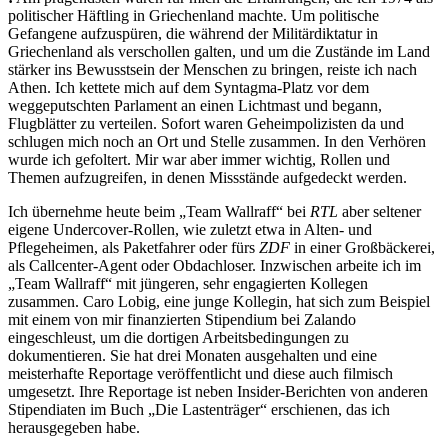
politischer Häftling in Griechenland machte. Um politische
Gefangene aufzuspüren, die während der Militärdiktatur in
Griechenland als verschollen galten, und um die Zustände im Land
stärker ins Bewusstsein der Menschen zu bringen, reiste ich nach
Athen. Ich kettete mich auf dem Syntagma-Platz vor dem
weggeputschten Parlament an einen Lichtmast und begann,
Flugblätter zu verteilen. Sofort waren Geheimpolizisten da und
schlugen mich noch an Ort und Stelle zusammen. In den Verhören
wurde ich gefoltert. Mir war aber immer wichtig, Rollen und
Themen aufzugreifen, in denen Missstände aufgedeckt werden.
Ich übernehme heute beim „Team Wallraff“ bei
RTL
aber seltener
eigene Undercover-Rollen, wie zuletzt etwa in Alten- und
Pflegeheimen, als Paketfahrer oder fürs
ZDF
in einer Großbäckerei,
als Callcenter-Agent oder Obdachloser. Inzwischen arbeite ich im
„Team Wallraff“ mit jüngeren, sehr engagierten Kollegen
zusammen. Caro Lobig, eine junge Kollegin, hat sich zum Beispiel
mit einem von mir finanzierten Stipendium bei Zalando
eingeschleust, um die dortigen Arbeitsbedingungen zu
dokumentieren. Sie hat drei Monaten ausgehalten und eine
meisterhafte Reportage veröffentlicht und diese auch filmisch
umgesetzt. Ihre Reportage ist neben Insider-Berichten von anderen
Stipendiaten im Buch „Die Lastenträger“ erschienen, das ich
herausgegeben habe.