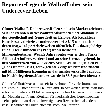
Reporter-Legende Wallraff über sein
Undercover-Leben
Günter Wallraff. Undercover-Rollen sind sein Markenzeichnen.
Seit Jahrzehnten deckt Wallraff Missstände und Skandale in
der Gesellschaft auf. Seine größten Erfolge: Als Redakteur
Hans Esser arbeitete er undercover bei
BILD
und machte
deren fragwürdige Arbeitsweisen öffentlich. Das dazugehörige
Buch „Der Aufmacher“ (1977) ist bis heute ein
Millionenbestseller. Wenige Jahre später war er der „Türke
Ali“ und schuftete, verdeckt und an seine Grenzen gehend, in
den Stahlwerken von „Thyssen“. Seine Erfahrungen hielt er in
„Ganz unten“ (1983) fest – gelebte Zeitgeschichte und zudem
mit fünf Millionen Exemplaren das meisterverkaufte Sachbuch
im Nachkriegsdeutschland, es wurde in 38 Sprachen übersetzt.
Günter Wallraff war und ist seit Jahrzehnten für viele Journalisten
ein Vorbild – nicht nur in Deutschland. In Schweden setzte man ihm
schon vor mehr als 30 Jahren ein sprachliches Denkmal. – So wie in
der Medizin der Name Röntgen für medizinisches Durchleuchten
steht, spricht man dort bei investigativen Recherchen, also dem
gesellschaftlichen Durchleuchten, vom „wallraffen“.