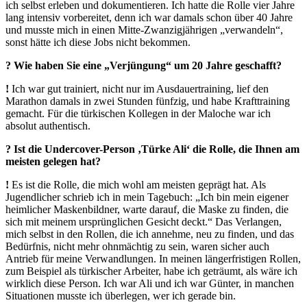
ich selbst erleben und dokumentieren. Ich hatte die Rolle vier Jahre
lang intensiv vorbereitet, denn ich war damals schon über 40 Jahre
und musste mich in einen Mitte-Zwanzigjährigen „verwandeln“,
sonst hätte ich diese Jobs nicht bekommen.
? Wie haben Sie eine „Verjüngung“ um 20 Jahre geschafft?
!
Ich war gut trainiert, nicht nur im Ausdauertraining, lief den
Marathon damals in zwei Stunden fünfzig, und habe Krafttraining
gemacht. Für die türkischen Kollegen in der Maloche war ich
absolut authentisch.
? Ist die Undercover-Person ‚Türke Ali‘ die Rolle, die Ihnen am
meisten gelegen hat?
!
Es ist die Rolle, die mich wohl am meisten geprägt hat. Als
Jugendlicher schrieb ich in mein Tagebuch: „Ich bin mein eigener
heimlicher Maskenbildner, warte darauf, die Maske zu finden, die
sich mit meinem ursprünglichen Gesicht deckt.“ Das Verlangen,
mich selbst in den Rollen, die ich annehme, neu zu finden, und das
Bedürfnis, nicht mehr ohnmächtig zu sein, waren sicher auch
Antrieb für meine Verwandlungen. In meinen längerfristigen Rollen,
zum Beispiel als türkischer Arbeiter, habe ich geträumt, als wäre ich
wirklich diese Person. Ich war Ali und ich war Günter, in manchen
Situationen musste ich überlegen, wer ich gerade bin.