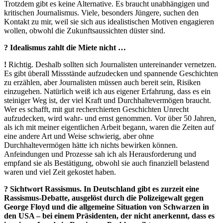
Trotzdem gibt es keine Alternative. Es braucht unabhängigen und
kritischen Journalismus. Viele, besonders Jüngere, suchen den
Kontakt zu mir, weil sie sich aus idealistischen Motiven engagieren
wollen, obwohl die Zukunftsaussichten düster sind.
? Idealismus zahlt die Miete nicht …
!
Richtig. Deshalb sollten sich Journalisten untereinander vernetzen.
Es gibt überall Missstände aufzudecken und spannende Geschichten
zu erzählen, aber Journalisten müssen auch bereit sein, Risiken
einzugehen. Natürlich weiß ich aus eigener Erfahrung, dass es ein
steiniger Weg ist, der viel Kraft und Durchhaltevermögen braucht.
Wer es schafft, mit gut recherchierten Geschichten Unrecht
aufzudecken, wird wahr- und ernst genommen. Vor über 50 Jahren,
als ich mit meiner eigentlichen Arbeit begann, waren die Zeiten auf
eine andere Art und Weise schwierig, aber ohne
Durchhaltevermögen hätte ich nichts bewirken können.
Anfeindungen und Prozesse sah ich als Herausforderung und
empfand sie als Bestätigung, obwohl sie auch finanziell belastend
waren und viel Zeit gekostet haben.
? Sichtwort Rassismus. In Deutschland gibt es zurzeit eine
Rassismus-Debatte, ausgelöst durch die Polizeigewalt gegen
George Floyd und die allgemeine Situation von Schwarzen in
den USA – bei einem Präsidenten, der nicht anerkennt, dass es