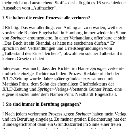
mehr erlebt und ausreichend Stoff – deshalb gibt es 16 verschiedene
Ausgaben vom „Aufmacher“.
? Sie haben die ersten Prozesse alle verloren?
!
Richtig. Das war allerdings von Anfang an zu erwarten, weil der
vorsitzende Richter Engelschall in Hamburg immer wieder im Sinne
von
Springer
argumentierte. In einer Verhandlung offenbarte er sich:
„Das Buch ist ein Skandal, es hätte nie erscheinen dürfen.“ Er
sprach in den Verhandlungen und Urteilsbegründungen vom
„Tatbestand des Einschleichens“, obwohl ein solcher Tatbestand in
keinem Gesetz existiert.
Interessant war auch, dass der Richter im Hause
Springer
verkehrte
und seine einzige Tochter nach dem Prozess Redakteurin bei der
BILD
-Zeitung wurde. Jahre später gründete er zusammen mit
Matthias Prinz, dem Sohn des ehemaligen Chefredakteurs der
BILD
-Zeitung und
Springer
-Verlags-Vorstands Günter Prinz, eine
eigene Kanzlei unter dem Namen Prinz-Neidhardt-Engelschall.
? Sie sind immer in Berufung gegangen?
!
Nach jedem verlorenen Prozess gegen
Springer
haben mein Verlag
und ich Berufung eingelegt. Zu meiner großen Erleichterung hat der
Bundesgerichtshof dann ein Grundsatzurteil im Sinne einer freien