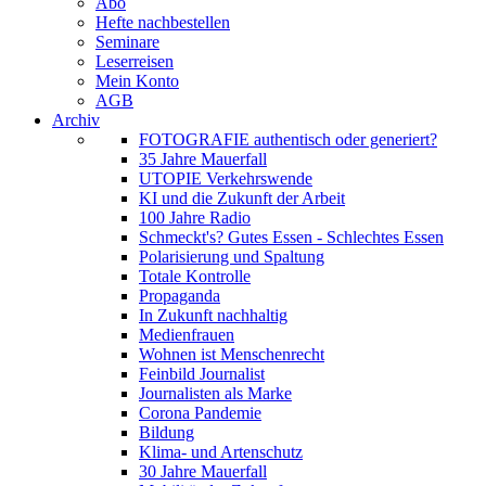
Abo
Hefte nachbestellen
Seminare
Leserreisen
Mein Konto
AGB
Archiv
FOTOGRAFIE authentisch oder generiert?
35 Jahre Mauerfall
UTOPIE Verkehrswende
KI und die Zukunft der Arbeit
100 Jahre Radio
Schmeckt's? Gutes Essen - Schlechtes Essen
Polarisierung und Spaltung
Totale Kontrolle
Propaganda
In Zukunft nachhaltig
Medienfrauen
Wohnen ist Menschenrecht
Feinbild Journalist
Journalisten als Marke
Corona Pandemie
Bildung
Klima- und Artenschutz
30 Jahre Mauerfall