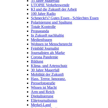
35 Jahre Mauerfall
UTOPIE Verkehrswende
KI und die Zukunft der Arbeit
100 Jahre Radio
Schmeckt's? Gutes Essen - Schlechtes Essen
Polarisierung und Spaltung
Totale Kontrolle
Propaganda
In Zukunft nachhaltig
Medienfrauen
Wohnen ist Menschenrecht
Feinbild Journalist
Journalisten als Marke
Corona Pandemie
Bildung
Klima- und Artenschutz
30 Jahre Mauerfall
Mobilität der Zukunft
Hass. Terror. Ignoranz.
Pressefotografie
Wissen ist Macht
Arm und Reich
Digitalisierung
Elitejournalismus
Merkel-Land