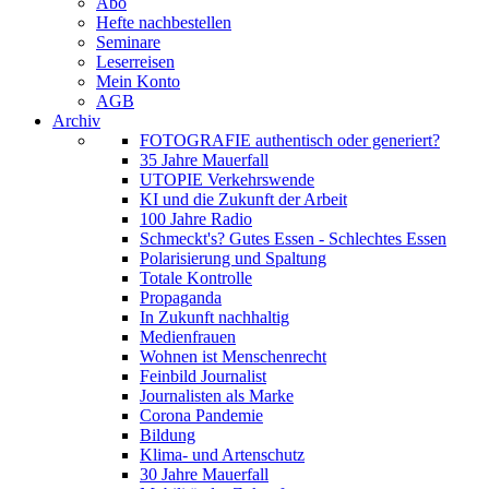
Abo
Hefte nachbestellen
Seminare
Leserreisen
Mein Konto
AGB
Archiv
FOTOGRAFIE authentisch oder generiert?
35 Jahre Mauerfall
UTOPIE Verkehrswende
KI und die Zukunft der Arbeit
100 Jahre Radio
Schmeckt's? Gutes Essen - Schlechtes Essen
Polarisierung und Spaltung
Totale Kontrolle
Propaganda
In Zukunft nachhaltig
Medienfrauen
Wohnen ist Menschenrecht
Feinbild Journalist
Journalisten als Marke
Corona Pandemie
Bildung
Klima- und Artenschutz
30 Jahre Mauerfall