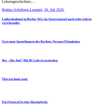
Lebensgeschichten:…
Bettina Schellong-Lammel
,
26. Juli 2026
Lutherdenkmal in Berlin: Wie ein Siegerentwurf nach zehn Jahren
verschwindet
Zwei neue Ausstellungen der Berliner Newton FOundation
Der „Alte Ami“ Rik De Lisle ist gestorben
Überwachung total
Ein Fotograf ist eine Alarmglocke