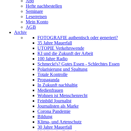
Abo
Hefte nachbestellen
Seminare
Leserreisen
Mein Konto
AGB
Archiv
FOTOGRAFIE authentisch oder generiert?
35 Jahre Mauerfall
UTOPIE Verkehrswende
KI und die Zukunft der Arbeit
100 Jahre Radio
Schmeckt's? Gutes Essen - Schlechtes Essen
Polarisierung und Spaltung
Totale Kontrolle
Propaganda
In Zukunft nachhaltig
Medienfrauen
Wohnen ist Menschenrecht
Feinbild Journalist
Journalisten als Marke
Corona Pandemie
Bildung
Klima- und Artenschutz
30 Jahre Mauerfall