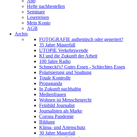
Abo
Hefte nachbestellen
Seminare
Leserreisen
Mein Konto
AGB
Archiv
FOTOGRAFIE authentisch oder generiert?
35 Jahre Mauerfall
UTOPIE Verkehrswende
KI und die Zukunft der Arbeit
100 Jahre Radio
Schmeckt's? Gutes Essen - Schlechtes Essen
Polarisierung und Spaltung
Totale Kontrolle
Propaganda
In Zukunft nachhaltig
Medienfrauen
Wohnen ist Menschenrecht
Feinbild Journalist
Journalisten als Marke
Corona Pandemie
Bildung
Klima- und Artenschutz
30 Jahre Mauerfall