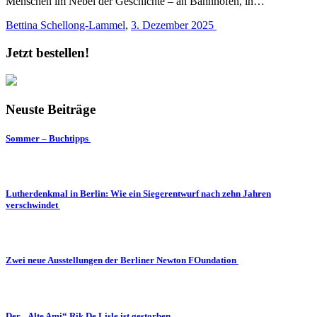
Menschen im Nebel der Geschichte – an Bahnhöfen, in…
Bettina Schellong-Lammel
,
3. Dezember 2025
Jetzt bestellen!
Neuste Beiträge
Sommer – Buchtipps
Lutherdenkmal in Berlin: Wie ein Siegerentwurf nach zehn Jahren
verschwindet
Zwei neue Ausstellungen der Berliner Newton FOundation
Der „Alte Ami“ Rik De Lisle ist gestorben