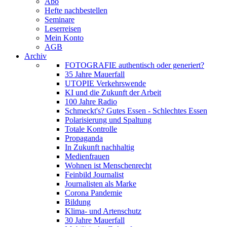
Abo
Hefte nachbestellen
Seminare
Leserreisen
Mein Konto
AGB
Archiv
FOTOGRAFIE authentisch oder generiert?
35 Jahre Mauerfall
UTOPIE Verkehrswende
KI und die Zukunft der Arbeit
100 Jahre Radio
Schmeckt's? Gutes Essen - Schlechtes Essen
Polarisierung und Spaltung
Totale Kontrolle
Propaganda
In Zukunft nachhaltig
Medienfrauen
Wohnen ist Menschenrecht
Feinbild Journalist
Journalisten als Marke
Corona Pandemie
Bildung
Klima- und Artenschutz
30 Jahre Mauerfall