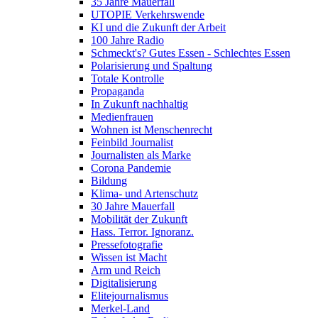
35 Jahre Mauerfall
UTOPIE Verkehrswende
KI und die Zukunft der Arbeit
100 Jahre Radio
Schmeckt's? Gutes Essen - Schlechtes Essen
Polarisierung und Spaltung
Totale Kontrolle
Propaganda
In Zukunft nachhaltig
Medienfrauen
Wohnen ist Menschenrecht
Feinbild Journalist
Journalisten als Marke
Corona Pandemie
Bildung
Klima- und Artenschutz
30 Jahre Mauerfall
Mobilität der Zukunft
Hass. Terror. Ignoranz.
Pressefotografie
Wissen ist Macht
Arm und Reich
Digitalisierung
Elitejournalismus
Merkel-Land