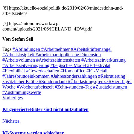
[6] https://aktuelle-sozialpolitik.de/2019/02/08/mindestlohn-und-
arbeitszeiten/
[7] https://autonomy.work/wp-
content/uploads/2021/06/ICELAND_4DW.pdf
Von Stefan Sell
Tags
#Abfindungen
#Arbeitnehmer
#Arbeitskräftemangel
#Arbeitslosigkeit
#arbeitsmarktpolitische Dimension
#Arbeitsvolumen
#Arbeitszeitintensitäten
#Arbeitszeitverkürzung
#Arbeitszeitverringerung
#belgisches Model
#Effektivität
#Flexibilität
#Gewerkschaften
#Homeoffice
#IG-Metall
#Jahresbruttoeinkommen
#Jahressonderzahlungen
#Rekrutierung
zusätzlicher Kräfte
#Sonderurlaub
#Überlastungsgrenze
#Vier-Tage-
Woche
#Wochenarbeitszeit
#Zehn-stunden-Tag
#Zusatzleistungen
#Zustimmungswerte
Vorheriges
KI-generierte Bilder sind nicht aufzuhalten
Nächstes
KI-Systeme werden schlechter