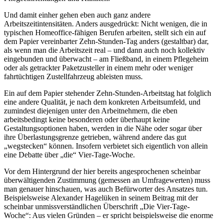
Und damit einher gehen eben auch ganz andere
Arbeitszeitintensitäten. Anders ausgedrückt: Nicht wenigen, die in
typischen Homeoffice-fähigen Berufen arbeiten, stellt sich ein auf
dem Papier vereinbarter Zehn-Stunden-Tag anders (gestaltbar) dar,
als wenn man die Arbeitszeit real – und dann auch noch kollektiv
eingebunden und überwacht – am Fließband, in einem Pflegeheim
oder als getrackter Paketzusteller in einem mehr oder weniger
fahrtüchtigen Zustellfahrzeug ableisten muss.
Ein auf dem Papier stehender Zehn-Stunden-Arbeitstag hat folglich
eine andere Qualität, je nach dem konkreten Arbeitsumfeld, und
zumindest diejenigen unter den Arbeitnehmern, die eben
arbeitsbedingt keine besonderen oder überhaupt keine
Gestaltungsoptionen haben, werden in die Nähe oder sogar über
ihre Überlastungsgrenze getrieben, während andere das gut
„wegstecken“ können. Insofern verbietet sich eigentlich von allein
eine Debatte über „die“ Vier-Tage-Woche.
Vor dem Hintergrund der hier bereits angesprochenen scheinbar
überwältigenden Zustimmung (gemessen an Umfragewerten) muss
man genauer hinschauen, was auch Befürworter des Ansatzes tun.
Beispielsweise Alexander Hagelüken in seinem Beitrag mit der
scheinbar unmissverständlichen Überschrift „Die Vier-Tage-
Woche“: Aus vielen Gründen – er spricht beispielsweise die enorme