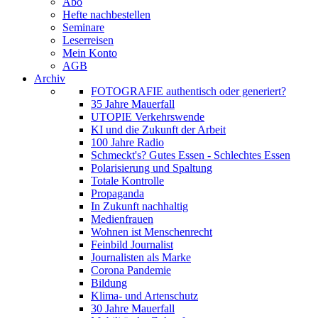
Abo
Hefte nachbestellen
Seminare
Leserreisen
Mein Konto
AGB
Archiv
FOTOGRAFIE authentisch oder generiert?
35 Jahre Mauerfall
UTOPIE Verkehrswende
KI und die Zukunft der Arbeit
100 Jahre Radio
Schmeckt's? Gutes Essen - Schlechtes Essen
Polarisierung und Spaltung
Totale Kontrolle
Propaganda
In Zukunft nachhaltig
Medienfrauen
Wohnen ist Menschenrecht
Feinbild Journalist
Journalisten als Marke
Corona Pandemie
Bildung
Klima- und Artenschutz
30 Jahre Mauerfall