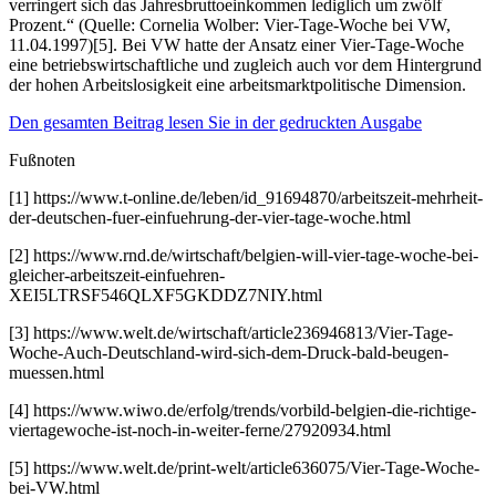
verringert sich das Jahresbruttoeinkommen lediglich um zwölf
Prozent.“ (Quelle: Cornelia Wolber: Vier-Tage-Woche bei VW,
11.04.1997)[5]. Bei VW hatte der Ansatz einer Vier-Tage-Woche
eine betriebswirtschaftliche und zugleich auch vor dem Hintergrund
der hohen Arbeitslosigkeit eine arbeitsmarktpolitische Dimension.
Den gesamten Beitrag lesen Sie in der gedruckten Ausgabe
Fußnoten
[1] https://www.t-online.de/leben/id_91694870/arbeitszeit-mehrheit-
der-deutschen-fuer-einfuehrung-der-vier-tage-woche.html
[2] https://www.rnd.de/wirtschaft/belgien-will-vier-tage-woche-bei-
gleicher-arbeitszeit-einfuehren-
XEI5LTRSF546QLXF5GKDDZ7NIY.html
[3] https://www.welt.de/wirtschaft/article236946813/Vier-Tage-
Woche-Auch-Deutschland-wird-sich-dem-Druck-bald-beugen-
muessen.html
[4] https://www.wiwo.de/erfolg/trends/vorbild-belgien-die-richtige-
viertagewoche-ist-noch-in-weiter-ferne/27920934.html
[5] https://www.welt.de/print-welt/article636075/Vier-Tage-Woche-
bei-VW.html