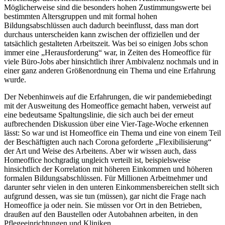
Möglicherweise sind die besonders hohen Zustimmungswerte bei
bestimmten Altersgruppen und mit formal hohen
Bildungsabschlüssen auch dadurch beeinflusst, dass man dort
durchaus unterscheiden kann zwischen der offiziellen und der
tatsächlich gestalteten Arbeitszeit. Was bei so einigen Jobs schon
immer eine „Herausforderung“ war, in Zeiten des Homeoffice für
viele Büro-Jobs aber hinsichtlich ihrer Ambivalenz nochmals und in
einer ganz anderen Größenordnung ein Thema und eine Erfahrung
wurde.
Der Nebenhinweis auf die Erfahrungen, die wir pandemiebedingt
mit der Ausweitung des Homeoffice gemacht haben, verweist auf
eine bedeutsame Spaltungslinie, die sich auch bei der erneut
aufbrechenden Diskussion über eine Vier-Tage-Woche erkennen
lässt: So war und ist Homeoffice ein Thema und eine von einem Teil
der Beschäftigten auch nach Corona geforderte „Flexibilisierung“
der Art und Weise des Arbeitens. Aber wir wissen auch, dass
Homeoffice hochgradig ungleich verteilt ist, beispielsweise
hinsichtlich der Korrelation mit höheren Einkommen und höheren
formalen Bildungsabschlüssen. Für Millionen Arbeitnehmer und
darunter sehr vielen in den unteren Einkommensbereichen stellt sich
aufgrund dessen, was sie tun (müssen), gar nicht die Frage nach
Homeoffice ja oder nein. Sie müssen vor Ort in den Betrieben,
draußen auf den Baustellen oder Autobahnen arbeiten, in den
Pflegeeinrichtungen und Kliniken.