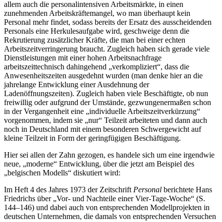
allem auch die personalintensiven Arbeitsmärkte, in einen
zunehmenden Arbeitskräftemangel, wo man überhaupt kein
Personal mehr findet, sodass bereits der Ersatz des ausscheidenden
Personals eine Herkulesaufgabe wird, geschweige denn die
Rekrutierung zusätzlicher Kräfte, die man bei einer echten
Arbeitszeitverringerung braucht. Zugleich haben sich gerade viele
Dienstleistungen mit einer hohen Arbeitsnachfrage
arbeitszeittechnisch dahingehend „verkompliziert“, dass die
Anwesenheitszeiten ausgedehnt wurden (man denke hier an die
jahrelange Entwicklung einer Ausdehnung der
Ladenöffnungszeiten). Zugleich haben viele Beschäftigte, ob nun
freiwillig oder aufgrund der Umstände, gezwungenermaßen schon
in der Vergangenheit eine „individuelle Arbeitszeitverkürzung“
vorgenommen, indem sie „nur“ Teilzeit arbeiteten und dann auch
noch in Deutschland mit einem besonderen Schwergewicht auf
kleine Teilzeit in Form der geringfügigen Beschäftigung.
Hier sei allen der Zahn gezogen, es handele sich um eine irgendwie
neue, „moderne“ Entwicklung, über die jetzt am Beispiel des
„belgischen Modells“ diskutiert wird:
Im Heft 4 des Jahres 1973 der Zeitschrift
Personal
berichtete Hans
Friedrichs über „Vor- und Nachteile einer Vier-Tage-Woche“ (S.
144–146) und dabei auch von entsprechenden Modellprojekten in
deutschen Unternehmen, die damals von entsprechenden Versuchen