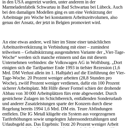
in den USA angereizt wurden, unter anderem in der
Marmeladenfabrik Schwartau in Bad Schwartau bei Lübeck. Auch
bei den damaligen Modellen ging es um eine Verkürzung der
Arbeitstage pro Woche bei konstantem Arbeitszeitvolumen, also
genau der Ansatz, der jetzt in Belgien promoviert wird.
An eine etwas andere, weil hier im Sinne einer tatsächlichen
Arbeitszeitverkürzung in Verbindung mit einer – zumindest
teilweisen – Gehaltskürzung ausgestalteten Variante der „Vier-Tage-
Woche“ werden sich manche erinnern und das mit diesem
Unternehmen verbinden: die Volkswagen AG in Wolfsburg. „Dort
einigten sich die Tarifpartner Ende 1993 in tiefster Rezession (1,6
Mrd. DM Verlust allein im 1. Halbjahr) auf die Einführung der Vier-
Tage-Woche. 20 Prozent weniger arbeiten (28,8 Stunden pro
Woche), zwölf Prozent weniger verdienen, dafür ein 100 Prozent
sicherer Arbeitsplatz. Mit Hilfe dieser Formel schien der drohende
Abbau von 30 000 Arbeitsplätzen fürs erste abgewendet. Durch
gestrichene Zulagen im Schichtbereich, entfallenden Sonderurlaub
und anderer Zusatzleistungen sparte der Konzern durch diese
Regelung bereits 1994 1,6 Mrd. DM ein. Teure Abfindungen
entfielen. Die IG Metall klügelte ein System aus vorgezogenen
Tariferhöhungen sowie umgelegten Jahressonderzahlungen und
Urlaubsgeld aus. Das Ergebnis: Trotz 20 Prozent weniger Arbeit