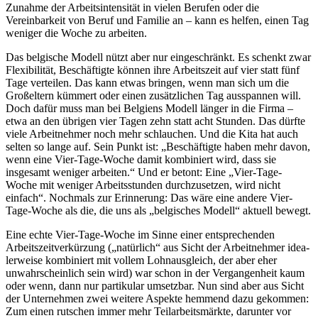
Zunahme der Arbeitsintensität in vielen Berufen oder die
Vereinbarkeit von Beruf und Familie an – kann es helfen, einen Tag
weniger die Woche zu arbeiten.
Das belgische Modell nützt aber nur eingeschränkt. Es schenkt zwar
Flexibilität, Beschäftigte können ihre Arbeitszeit auf vier statt fünf
Tage verteilen. Das kann etwas bringen, wenn man sich um die
Großeltern kümmert oder einen zusätzlichen Tag ausspannen will.
Doch dafür muss man bei Belgiens Modell länger in die Firma –
etwa an den übrigen vier Tagen zehn statt acht Stunden. Das dürfte
viele Arbeitnehmer noch mehr schlauchen. Und die Kita hat auch
selten so lange auf. Sein Punkt ist: „Beschäftigte haben mehr davon,
wenn eine Vier-Tage-Woche damit kombiniert wird, dass sie
insgesamt weniger arbeiten.“ Und er betont: Eine „Vier-Tage-
Woche mit weniger Arbeitsstunden durchzusetzen, wird nicht
einfach“. Nochmals zur Erinnerung: Das wäre eine andere Vier-
Tage-Woche als die, die uns als „belgisches Modell“ aktuell bewegt.
Eine echte Vier-Tage-Woche im Sinne einer entsprechenden
Arbeitszeitverkürzung („natürlich“ aus Sicht der Arbeitnehmer idea­
lerweise kombiniert mit vollem Lohnausgleich, der aber eher
unwahrscheinlich sein wird) war schon in der Vergangenheit kaum
oder wenn, dann nur partikular umsetzbar. Nun sind aber aus Sicht
der Unternehmen zwei weitere Aspekte hemmend dazu gekommen:
Zum einen rutschen immer mehr Teilarbeitsmärkte, darunter vor