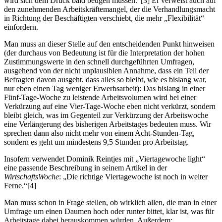
wird sich dem Druck bald beugen müssen.“[3] Er verweist auch auf
den zunehmenden Arbeitskräftemangel, der die Verhandlungsmacht
in Richtung der Beschäftigten verschiebt, die mehr „Flexibilität“
einfordern.
Man muss an dieser Stelle auf den entscheidenden Punkt hinweisen
(der durchaus von Bedeutung ist für die Interpretation der hohen
Zustimmungswerte in den schnell durchgeführten Umfragen,
ausgehend von der nicht unplausiblen Annahme, dass ein Teil der
Befragten davon ausgeht, dass alles so bleibt, wie es bislang war,
nur eben einen Tag weniger Erwerbsarbeit): Das bislang in einer
Fünf-Tage-Woche zu leistende Arbeitsvolumen wird bei einer
Verkürzung auf eine Vier-Tage-Woche eben nicht verkürzt, sondern
bleibt gleich, was im Gegenteil zur Verkürzung der Arbeitswoche
eine Verlängerung des bisherigen Arbeitstages bedeuten muss. Wir
sprechen dann also nicht mehr von einem Acht-Stunden-Tag,
sondern es geht um mindestens 9,5 Stunden pro Arbeitstag.
Insofern verwendet Dominik Reintjes mit „Viertagewoche light“
eine passende Beschreibung in seinem Artikel in der
WirtschaftsWoche
: „Die richtige Viertagewoche ist noch in weiter
Ferne.“[4]
Man muss schon in Frage stellen, ob wirklich allen, die man in einer
Umfrage um einen Daumen hoch oder runter bittet, klar ist, was für
Arbeitstage dabei herauskommen würden. Außerdem: