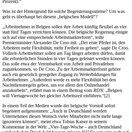
Prozent).“
Was ist der Hintergrund für solche Begeisterungsstürme? Um was
geht es überhaupt bei diesem „belgischen Modell“?
„Arbeitnehmer in Belgien sollen ihre Arbeit künftig flexibel an vier
statt fünf Tagen verrichten können. Die belgische Regierung einigte
sich auf eine entsprechende Arbeitsmarktreform“, teilte
Premierminister Alexander De Croo mit. „Der erste Pfeiler ist, den
Arbeitern mehr Flexibilität, mehr Freiheit zu geben“, sagte De Croo.
Vollzeit-Arbeitnehmer sollen am Tag länger arbeiten dürfen, damit
alle erforderlichen Stunden in vier Tagen geleistet werden können.
Das solle etwa der Vereinbarkeit von Arbeit und Privatleben
zugutekommen, so De Croo. Zu der Arbeitsmarktreform gehöre
auch ein gesetzlich geregelter Zugang zu Weiterbildungen für
Arbeitnehmer. „Außerdem werde es mehr Flexibilität bei den
Nachtdienstregeln geben, um vor allem den Onlinehandel
anzukurbeln“, erfährt man in einem Beitrag vom
RDN
: „Belgien
will Viertagewoche bei gleicher Arbeitszeit einführen.“[2]
In einem Teil der Medien wurde der belgische Vorstoß sofort
begeistert aufgenommen: „Auch in Deutschland werden
Unternehmen diesen Wunsch vieler Mitarbeiter nicht mehr lange
ignorieren können“, meint etwa Tobias Kaiser in seinem
Kommentar in der Welt: „Vier-Tage-Woche – auch Deutschland