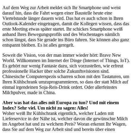
Auf dem Weg zur Arbeit meldet sich Ihr Smartphone und weist
darauf hin, dass die Fahrt wegen einer Baustelle heute eine
Viertelstunde länger dauern wird. Das hat es auch schon in Ihren
Outlook-Kalender eingetragen, damit die Kollegen wissen, dass das
erste Meeting etwas später startet. Ihr schickes Smartphone weiß
anhand Ihres Bewegungsprofils und des Wochentages nämlich
schon längst, dass Sie gerade ins Büro fahren. Sie können also ganz
entspannt bleiben. Es ist alles geregelt.
Soweit die Vision, von der man immer wieder hört: Brave New
World. Willkommen im Internet der Dinge (Internet of Things, IoT).
Es gehört nur wenig Fantasie dazu, sich vorzustellen, wie erfreut
professionelle Hacker über solche Zukunftsvisionen sind.
Chinesische Computerspezis scharren schon mit den Tastaturen, um
Ihren Kühlschrank umzuprogrammieren, so dass der statt Milch auf
einmal irgendeinen Soja-Reis-Drink ordert. Oder allerfeinstes
Milchpulver, made in China.
Aber was hat das alles mit Europa zu tun? Und mit einem
Index? Sehr viel. Um nicht zu sagen: Alles!
Woher weiß Ihr Kühlschrank eigentlich, welcher Laden mit
Lieferservice in der Nähe ist, welcher davon die gewünschte Milch
im Angebot hat und zu welchem Preis? Woran erkennt Ihr Wagen,
dass Sie auf dem Weg zur Arbeit sind und bereits über einen