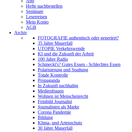
Abo
Hefte nachbestellen
Seminare
Leserreisen
Mein Konto
AGB
Archiv
FOTOGRAFIE authentisch oder generiert?
35 Jahre Mauerfall
UTOPIE Verkehrswende
KI und die Zukunft der Arbeit
100 Jahre Radio
Schmeckt's? Gutes Essen - Schlechtes Essen
Polarisierung und Spaltung
Totale Kontrolle
Propaganda
In Zukunft nachhaltig
Medienfrauen
Wohnen ist Menschenrecht
Feinbild Journalist
Journalisten als Marke
Corona Pandemie
Bildung
Klima- und Artenschutz
30 Jahre Mauerfall