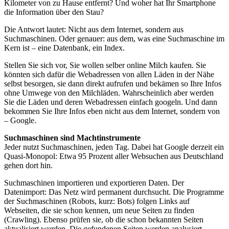
Kilometer von zu Hause entfernt? Und woher hat Ihr Smartphone
die Information über den Stau?
Die Antwort lautet: Nicht aus dem Internet, sondern aus
Suchmaschinen. Oder genauer: aus dem, was eine Suchmaschine im
Kern ist – eine Datenbank, ein Index.
Stellen Sie sich vor, Sie wollen selber online Milch kaufen. Sie
könnten sich dafür die Webadressen von allen Läden in der Nähe
selbst besorgen, sie dann direkt aufrufen und bekämen so Ihre Infos
ohne Umwege von den Milchläden. Wahrscheinlich aber werden
Sie die Läden und deren Webadressen einfach googeln. Und dann
bekommen Sie Ihre Infos eben nicht aus dem Internet, sondern von
– Google.
Suchmaschinen sind Machtinstrumente
Jeder nutzt Suchmaschinen, jeden Tag. Dabei hat Google derzeit ein
Quasi-Monopol: Etwa 95 Prozent aller Websuchen aus Deutschland
gehen dort hin.
Suchmaschinen importieren und exportieren Daten. Der
Datenimport: Das Netz wird permanent durchsucht. Die Programme
der Suchmaschinen (Robots, kurz: Bots) folgen Links auf
Webseiten, die sie schon kennen, um neue Seiten zu finden
(Crawling). Ebenso prüfen sie, ob die schon bekannten Seiten
aktualisiert wurden. Die gefundenen Seiten werden analysiert