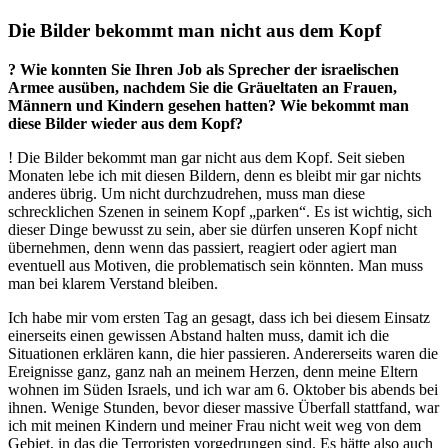
Die Bilder bekommt man nicht aus dem Kopf
? Wie konnten Sie Ihren Job als Sprecher der israelischen
Armee ausüben, nachdem Sie die Gräueltaten an Frauen,
Männern und Kindern gesehen hatten? Wie bekommt man
diese Bilder wieder aus dem Kopf?
! Die Bilder bekommt man gar nicht aus dem Kopf. Seit sieben
Monaten lebe ich mit diesen Bildern, denn es bleibt mir gar nichts
anderes übrig. Um nicht durchzudrehen, muss man diese
schrecklichen Szenen in seinem Kopf „parken“. Es ist wichtig, sich
dieser Dinge bewusst zu sein, aber sie dürfen unseren Kopf nicht
übernehmen, denn wenn das passiert, reagiert oder agiert man
eventuell aus Motiven, die problematisch sein könnten. Man muss
man bei klarem Verstand bleiben.
Ich habe mir vom ersten Tag an gesagt, dass ich bei diesem Einsatz
einerseits einen gewissen Abstand halten muss, damit ich die
Situationen erklären kann, die hier passieren. Andererseits waren die
Ereignisse ganz, ganz nah an meinem Herzen, denn meine Eltern
wohnen im Süden Israels, und ich war am 6. Oktober bis abends bei
ihnen. Wenige Stunden, bevor dieser massive Überfall stattfand, war
ich mit meinen Kindern und meiner Frau nicht weit weg von dem
Gebiet, in das die Terroristen vorgedrungen sind. Es hätte also auch