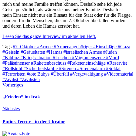
mich und meine Familie treffen können. Deshalb sehe ich jede
Geisel persönlich, als wären sie aus meiner Familie. Deshalb ist
mein Einsatz nicht nur ein Einsatz für den Staat oder für die Flagge,
sondern für die Menschen, die am 7. Oktober überfallen wurden
und deren Leben die Hamas zerstört hat.
Lesen Sie das ganze Interview im aktuellen Heft.
Tags
#7. Oktober
#Armee
#Armeeangehöriger
#Einschläge
#Gaza
#Geiseln
#Gräueltaten
#Hamas
#israelischen Armee
#Juden
#Kibbuz
#Kriegssituation
#Leichen
#Migrantenszene
#Mord
#Palästinenser
#Raketenbeschuss
#Raketeneinschläge
#Reservist
#Rollstuhl
#Sicherheitskräfte
#Sirenen
#Sirenenalarm
#Soldat
#Terroristen
#tote Babys
#Überfall
#Vergewaltigung
#Videomaterial
#Zivilist
#Zivilisten
Vorheriges
„Frieden“ im Irak
Nächstes
Putins Terror in der Ukraine