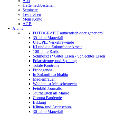
Abo
Hefte nachbestellen
Seminare
Leserreisen
Mein Konto
AGB
Archiv
FOTOGRAFIE authentisch oder generiert?
35 Jahre Mauerfall
UTOPIE Verkehrswende
KI und die Zukunft der Arbeit
100 Jahre Radio
Schmeckt's? Gutes Essen - Schlechtes Essen
Polarisierung und Spaltung
Totale Kontrolle
Propaganda
In Zukunft nachhaltig
Medienfrauen
Wohnen ist Menschenrecht
Feinbild Journalist
Journalisten als Marke
Corona Pandemie
Bildung
Klima- und Artenschutz
30 Jahre Mauerfall