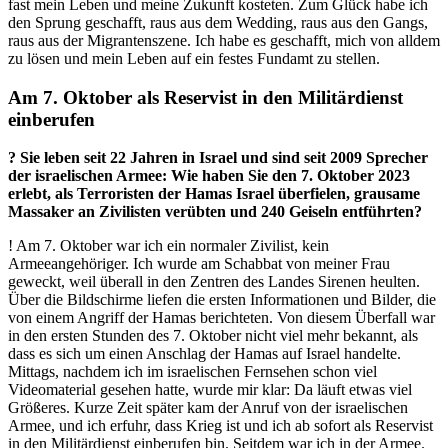
fast mein Leben und meine Zukunft kosteten. Zum Glück habe ich
den Sprung geschafft, raus aus dem Wedding, raus aus den Gangs,
raus aus der Migrantenszene. Ich habe es geschafft, mich von alldem
zu lösen und mein Leben auf ein festes Fundamt zu stellen.
Am 7. Oktober als Reservist in den Militärdienst
einberufen
? Sie leben seit 22 Jahren in Israel und sind seit 2009 Sprecher
der israelischen Armee: Wie haben Sie den 7. Oktober 2023
erlebt, als Terroristen der Hamas Israel überfielen, grausame
Massaker an Zivilisten verübten und 240 Geiseln entführten?
! Am 7. Oktober war ich ein normaler Zivilist, kein
Armeeangehöriger. Ich wurde am Schabbat von meiner Frau
geweckt, weil überall in den Zentren des Landes Sirenen heulten.
Über die Bildschirme liefen die ersten Informationen und Bilder, die
von einem Angriff der Hamas berichteten. Von diesem Überfall war
in den ersten Stunden des 7. Oktober nicht viel mehr bekannt, als
dass es sich um einen Anschlag der Hamas auf Israel handelte.
Mittags, nachdem ich im israelischen Fernsehen schon viel
Videomaterial gesehen hatte, wurde mir klar: Da läuft etwas viel
Größeres. Kurze Zeit später kam der Anruf von der israelischen
Armee, und ich erfuhr, dass Krieg ist und ich ab sofort als Reservist
in den Militärdienst einberufen bin. Seitdem war ich in der Armee.