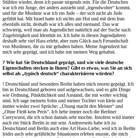
Stühlen wieder, denn ich passte nirgends rein. Für die Deutschen
war ich ein Junge, der anders aussieht und „irgendwoher“ kommt,
und für die Muslime war ich ein Jude – der sich nicht als Jude
gefühlt hat. Mit Israel hatte ich nichts am Hut und mit dem Iran
ebenfalls nicht, deshalb war ich alles und niemand. Das war
schwierig, weil man als Jugendlicher natürlich auf der Suche nach
Zugehörigkeit und Identität ist. Ich habe in diesen Jugendjahren
deshalb sehr viel Hass erlebt, aber zum Glück auch Freundschaft
von Muslimen, die zu mir gehalten haben. Meine Jugendzeit hat
mich sehr geprägt, und ich habe mir meinen Weg gebahnt.
? Wie hat Sie Deutschland geprägt, und wie viele deutsche
Eigenschaften stecken in Ihnen? Gibt es etwas, was Sie an sich
selbst als „typisch deutsch“ charakterisieren würden?
! Deutschland und besonders Berlin haben mich enorm geprägt. Ich
bin in Deutschland geboren und aufgewachsen, und es gibt Dinge
wie Ordnung, Pünktlichkeit und Anstand, die mir weiter wichtig
sind. Ich sage meinem Sohn und meiner Tochter von klein auf
immer wieder zwei Sprüche: „Übung macht den Meister“ und
„Ohne Fleiß kein Preis“. Ich liebe immer noch die Berliner
Currywurst, die ich schon damals sehr mochte. Insofern wird immer
auch ein Stück Berlin in mir sein. Andererseits habe ich zu
Deutschland und Berlin auch eine Art Hass-Liebe, weil ich in Berlin
leider auch sehr gefährliche Situationen erleben musste, die mich