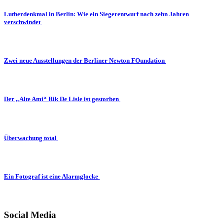
Lutherdenkmal in Berlin: Wie ein Siegerentwurf nach zehn Jahren
verschwindet
Zwei neue Ausstellungen der Berliner Newton FOundation
Der „Alte Ami“ Rik De Lisle ist gestorben
Überwachung total
Ein Fotograf ist eine Alarmglocke
Social Media