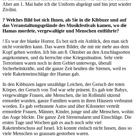
Aber am 1. Mai habe ich die Uniform abgelegt und bin jetzt wieder
Zivilist.
? Welches Bild bot sich Ihnen, als Sie in die Kibbuze und auf
das Veranstaltungsgelände des Musikfestivals kamen, wo die
Hamas mordete, vergewaltigte und Menschen entführte?
! Es war der blanke Horror. Es bot sich ein Anblick, den man sich
nicht vorstellen kann. Das waren Bilder, die mir nie mehr aus dem
Kopf gehen werden. Ich bin am 8. Oktober an den Anschlagsorten
angekommen, und da herrschte eine Kriegssituation. Sehr viele
Terroristen waren noch in dem Gebiet unterwegs, überall
Sicherheitskräfte, und die ganze Zeit heulten die Sirenen, weil es
viele Raketeneinschläge der Hamas gab.
In den Kibbuzen lagen unzählige Leichen, der Geruch der toten
Körper, der Geruch von Tod war sehr präsent. Es gab tote Babys,
vergewaltigte Frauen, alte Menschen, die im Rollstuhl sitzend
ermordet wurden, ganze Familien waren in ihren Häusern verbrannt
worden. Es gab verbrannte Autos und über Kilometer verteilt
ermordete Frauen, Männer, Kinder, junge und alte Menschen, wohin
das Auge blickte. Die ganze Zeit Sirenenalarm und Einschläge. Die
ersten Tage und Wochen gab es auch noch sehr viel
Raketenbeschuss auf Israel. Ich konnte einfach nicht fassen, dass so
viele Menschen so grausam gestorben waren.