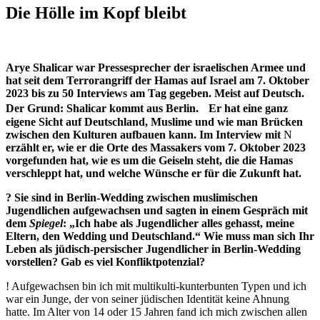
Die Hölle im Kopf bleibt
Arye Shalicar war Pressesprecher der israelischen Armee und
hat seit dem Terrorangriff der Hamas auf Israel am 7. Oktober
2023 bis zu 50 Interviews am Tag gegeben. Meist auf Deutsch.
Der Grund: Shalicar kommt aus Berlin.
Er hat eine ganz
eigene Sicht auf Deutschland, Muslime und wie man Brücken
zwischen den Kulturen aufbauen kann. Im Interview mit
Ν
erzählt er, wie er die Orte des Massakers vom 7. Oktober 2023
vorgefunden hat, wie es um die Geiseln steht, die die Hamas
verschleppt hat, und welche Wünsche er für die Zukunft hat.
? Sie sind in Berlin-Wedding zwischen muslimischen
Jugendlichen aufgewachsen und sagten in einem Gespräch mit
dem
Spiegel
: „Ich habe als Jugendlicher alles gehasst, meine
Eltern, den Wedding und Deutschland.“ Wie muss man sich Ihr
Leben als jüdisch-persischer Jugendlicher in Berlin-Wedding
vorstellen? Gab es viel Konfliktpotenzial?
! Aufgewachsen bin ich mit multikulti-kunterbunten ­Typen und ich
war ein Junge, der von seiner jüdischen Identität keine Ahnung
hatte. Im Alter von 14 oder 15 Jahren fand ich mich zwischen allen