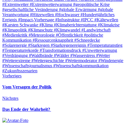
#Extremwetter
#Extremwetterwarnung
#geopolitische Krise
#gesellschaftliche Veränderung
#globale Erwärmung
#globale
Verantwortung
#Hitzewellen
#Hochwasser
#Hundertjährliches
Ereignis
#Impact-Vorhersage
#Infrastruktur
#IPCC
#Kältewellen
#Karsten Schwanke
#Klima
#Klimaberichterstattung
#Klimakrise
#Klimapolitik
#Klimaschutz
#Klimawandel
#Landwirtschaft
#Medienkritik
#Meteorologie
#Öffentlichkeit
#politische
Kommunikation
#Ressourcenknappheit
#Schneedecke
#Solarenergie
#Starkregen
#Starkregenereignis
#Temperaturanstieg
#Temperaturrekorde
#Transformationsdruck
#Unwetterwarnung
#Verdrängung
#Waldbrände
#Wälder
#Wasserstress
#Wetter
#Wetterextreme
#Wettergeschichte
#Wettermoderator
#Windenergie
#Wissenschaftsjournalismus
#Wissenschaftskommunikation
#Zukunftsszenarien
Vorheriges
Vom Versagen der Politik
Nächstes
Das Ende der Wahrheit?