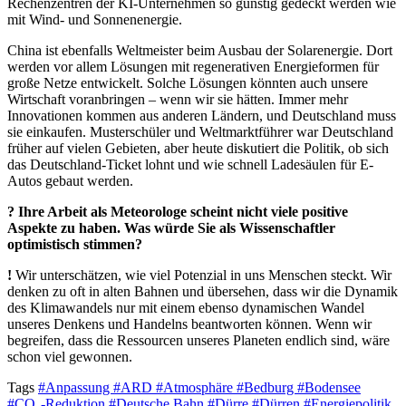
Rechenzentren der KI-Unternehmen so günstig gedeckt werden wie
mit Wind- und Sonnenenergie.
China ist ebenfalls Weltmeister beim Ausbau der Solarenergie. Dort
werden vor allem Lösungen mit regenerativen Energieformen für
große Netze entwickelt. Solche Lösungen könnten auch unsere
Wirtschaft voranbringen – wenn wir sie hätten. Immer mehr
Innovationen kommen aus anderen Ländern, und Deutschland muss
sie einkaufen. Musterschüler und Weltmarktführer war Deutschland
früher auf vielen Gebieten, aber heute diskutiert die Politik, ob sich
das Deutschland-Ticket lohnt und wie schnell Ladesäulen für E-
Autos gebaut werden.
? Ihre Arbeit als Meteorologe scheint nicht viele positive
Aspekte zu haben. Was würde Sie als Wissenschaftler
optimistisch stimmen?
!
Wir unterschätzen, wie viel Potenzial in uns Menschen steckt. Wir
denken zu oft in alten Bahnen und übersehen, dass wir die Dynamik
des Klimawandels nur mit einem ebenso dynamischen Wandel
unseres Denkens und Handelns beantworten können. Wenn wir
begreifen, dass die Ressourcen unseres Planeten endlich sind, wäre
schon viel gewonnen.
Tags
#Anpassung
#ARD
#Atmosphäre
#Bedburg
#Bodensee
#CO₂-Reduktion
#Deutsche Bahn
#Dürre
#Dürren
#Energiepolitik