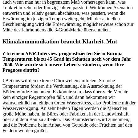
auch wenn man nur in begrenztem Maß vorhersagen kann, was
konkret in zehn oder fünfzig Jahren passiert. Wir können Szenarien
entwerfen und relativ genau abschätzen, was passiert, wenn die
Erwärmung im jetzigen Tempo weitergeht. Mit der aktuellen
Beschleunigung wird die Erderwärmung möglicherweise schon zur
Mitte des Jahrhunderts die 3-Grad-Marke überschreiten.
Klimakommunikation braucht Klarheit, Mut
? In einem
SWR
-Interview prognostizierten Sie in Europa
Temperaturen bis zu 45 Grad im Schatten noch vor dem Jahr
2050. Wie würde sich unsere Leben verändern, wenn Ihre
Prognose eintritt?
!
Bei uns würden extreme Dürrewellen auftreten. So hohe
Temperaturen fördern die Verdunstung, die Austrocknung der
Böden würde zunehmen. Es könnte sein, dass über viele Monate
kein einziger Regentropfen fällt, und dann bekommen wir
wahrscheinlich an einigen Orten Wasserstress, also Probleme mit der
Wasserversorgung. An sehr heißen Tagen werden die Menschen
große Mühe haben, in Büros oder Fabriken, in der Landwirtshaft
oder auf dem Bau zu arbeiten. Das Baumsterben wird zunehmen,
und die Probleme beim Anbau von Getreide oder Früchten auf den
Feldern werden größer.