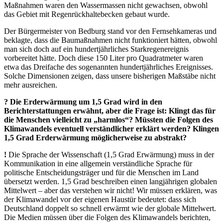
Maßnahmen waren den Wassermassen nicht gewachsen, obwohl
das Gebiet mit Regenrückhaltebecken gebaut wurde.
Der Bürgermeister von Bedburg stand vor den Fernsehkameras und
beklagte, dass die Baumaßnahmen nicht funktioniert hätten, obwohl
man sich doch auf ein hundertjährliches Starkregenereignis
vorbereitet hätte. Doch diese 150 Liter pro Quadratmeter waren
etwa das Dreifache des sogenannten hundertjährliches Ereignisses.
Solche Dimensionen zeigen, dass unsere bisherigen Maßstäbe nicht
mehr ausreichen.
? Die Erderwärmung um 1,5 Grad wird in den
Berichterstattungen erwähnt, aber die Frage ist: Klingt das für
die Menschen vielleicht zu „harmlos“? Müssten die Folgen des
Klimawandels eventuell verständlicher erklärt werden? Klingen
1,5 Grad Erderwärmung möglicherweise zu abstrakt?
!
Die Sprache der Wissenschaft (1,5 Grad Erwärmung) muss in der
Kommunikation in eine allgemein verständliche Sprache für
politische Entscheidungsträger und für die Menschen im Land
übersetzt werden. 1,5 Grad beschreiben einen langjährigen globalen
Mittelwert – aber das verstehen wir nicht! Wir müssen erklären, was
der Klimawandel vor der eigenen Haustür bedeutet: dass sich
Deutschland doppelt so schnell erwärmt wie der globale Mittelwert.
Die Medien müssen über die Folgen des Klimawandels berichten,