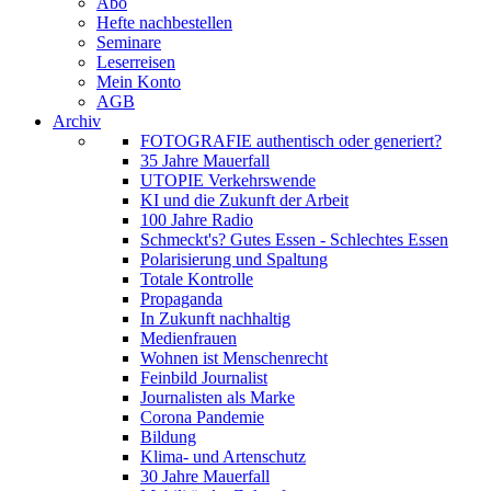
Abo
Hefte nachbestellen
Seminare
Leserreisen
Mein Konto
AGB
Archiv
FOTOGRAFIE authentisch oder generiert?
35 Jahre Mauerfall
UTOPIE Verkehrswende
KI und die Zukunft der Arbeit
100 Jahre Radio
Schmeckt's? Gutes Essen - Schlechtes Essen
Polarisierung und Spaltung
Totale Kontrolle
Propaganda
In Zukunft nachhaltig
Medienfrauen
Wohnen ist Menschenrecht
Feinbild Journalist
Journalisten als Marke
Corona Pandemie
Bildung
Klima- und Artenschutz
30 Jahre Mauerfall