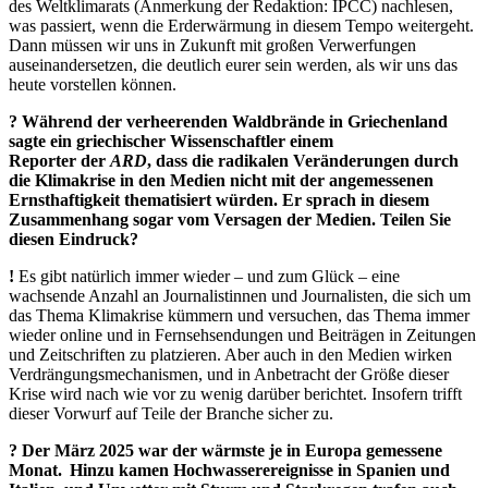
des Weltklimarats (Anmerkung der Redaktion: IPCC) nachlesen,
was passiert, wenn die Erderwärmung in diesem Tempo weitergeht.
Dann müssen wir uns in Zukunft mit großen Verwerfungen
auseinandersetzen, die deutlich eurer sein werden, als wir uns das
heute vorstellen können.
? Während der verheerenden Waldbrände in Griechenland
sagte ein griechischer Wissenschaftler einem
Reporter
der
ARD
, dass die radikalen Verände­run
gen durch
die Klimakrise in den Medien nicht mit der angemessenen
Ernsthaftigkeit thematisiert würden. Er sprach in diesem
Zusammenhang sogar vom Versagen der Medien. Teilen Sie
diesen Eindruck?
!
Es gibt natürlich immer wieder – und zum Glück – eine
wachsende Anzahl an Journalistinnen und Journalisten, die sich um
das Thema Klimakrise kümmern und versuchen, das Thema immer
wieder online und in Fernsehsendungen und Beiträgen in Zeitungen
und Zeitschriften zu platzieren. Aber auch in den Medien wirken
Verdrängungsmechanismen, und in Anbetracht der Größe dieser
Krise wird nach wie vor zu wenig darüber berichtet. Insofern trifft
dieser Vorwurf auf Teile der Branche sicher zu.
? Der März 2025 war der wärmste je in Europa gemessene
Monat.
Hinzu kamen Hochwasserereignisse in Spanien und