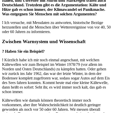
Italien, und Unwetter mit Sturm und Starkregen trafen auch
Deutschland. Trotzdem gibt es die Argumentation: Kälte und
Hitze gab es schon immer, der Klimawandel sei Panikmache.
Was entgegnen Sie Menschen mit solchen Argumenten?
!
Ich versuche, mit Messdaten zu antworten, historische Bezüge
herzustellen und die Menschen über Wetterereignisse von vor 40, 50
oder 60 Jahren zu informieren.
Zwischen Warnsystem und Wissenschaft
? Haben Sie ein Beispiel?
!
Kürzlich habe ich mir noch einmal angeschaut, mit welchen
Kältewellen wir zum Beispiel im Winter 1978/79 (vor allem im
Norden und Osten Deutschlands) zu kämpfen hatten. Oder gehen
wir zurück ins Jahr 1962, das war der letzte Winter, in dem der
Bodensee komplett zugefroren war, sodass sogar Autos auf dem Eis
des Sees fahren konnten. Kommt heute mal eine kleine Kältewelle,
dann heißt es sofort: Seht ihr, es wird immer noch kalt, das gab es
schon immer.
Kältewellen wie damals können theoretisch immer noch
vorkommen, aber ihre Wahrscheinlichkeit ist deutlich geringer
geworden als noch vor 50 oder 60 Jahren. Wir messen überall