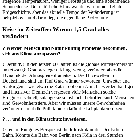
steigende Temperaturen, weniger Frosttage und eine abnehmende
Schneedecke. Der natürliche Klimawandel war immer Teil der
Erdgeschichte, aber das aktuelle Tempo der Veränderung ist
beispiellos – und darin liegt die eigentliche Bedrohung.
Krise im Zeitraffer: Warum 1,5 Grad alles
verändern
? Werden Mensch und Natur künftig Probleme bekommen,
sich ans Klima anzupassen?
!
Definitiv! In den letzten 60 Jahren ist die globale Mitteltemperatur
um etwa 0,8 Grad gestiegen. Klingt wenig, verändert aber die
Dynamik der Atmosphäre dramatisch: Die Hitzewellen in
Deutschland sind um fünf Grad wärmer geworden. Unwetter und
Starkregen – wie etwa die Katastrophe im Ahrtal – werden häufiger
und intensiver. Dennoch vergessen viele Menschen solche
Ereignisse schnell, solange sie selbst nicht betroffen sind. Menschen
sind Gewohnheitstiere. Aber wir müssen unsere Gewohnheiten
verändern – und die Politik muss dafür die Leitplanken setzen …
?
… und in den Klimaschutz investieren.
!
Genau. Ein gutes Beispiel ist die Infrastruktur der Deutschen
Bahn. Könnte die Bahn von Berlin nach Köln in drei Stunden