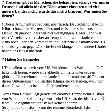
? Trotzdem gibt es Menschen, die behaupten, solange wir uns in
Deutschland allein für den Klimaschutz einsetzen und viele
andere Länder nicht, würde das nichts bringen. Was sagen Sie
denen?
!
Dieses Argument ist bequem, aber falsch. Deutschland ist beim
Klimaschutz kein Musterschüler, und es ist eine sehr deutsche
Denke, zu glauben, dass wir hier vorangingen. Unser Land war
einst Vorreiter, verliert aber an Tempo, denn wir diskutieren beim
Auto noch über den Verbrenner und über neue Gaskraftwerke. Es
sind also genau gegensätzliche Entwicklungen, und andere Länder
haben uns längst überholt.
? Haben Sie Beispiele?
!
Trotz allem, was wir vom US-Präsidenten aus Washington D.C.
tagtäglich hören, wurde eine aktuelle Umfrage unter großen
globalen Unternehmen hierzulande kaum thematisiert: 40 Prozent
dieser Unternehmen wollen ihre Klimaziele verstärken, weil man
damit Geschäft machen und Geld verdienen kann.
Texas zum Beispiel legt gerade ein enormes Tempo beim Ausbau
von Wind- und Solarenergie vor – ein US-Staat, der bisher von Öl
lebte. Die Argumentation ist: Mit keiner anderen
Stromproduktionsform kann der enorme Strombedarf der