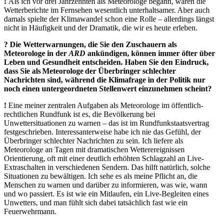
!
Als ich vor drei Jahrzehnten als Meteorologe begann, waren die
Wetterberichte im Fernsehen wesentlich unterhaltsamer. Aber auch
damals spielte der Klimawandel schon eine Rolle – allerdings längst
nicht in Häufigkeit und der Dramatik, die wir es heute erleben.
? Die Wetterwarnungen, die Sie den Zuschauern als
Meteorologe in der
ARD
ankündigen, können immer öfter über
Leben und Gesundheit entscheiden. Haben Sie den Eindruck,
dass Sie als Meteorologe der Überbringer schlechter
Nachrichten sind, während die Klimafrage in der Politik nur
noch einen untergeordneten Stellenwert einzunehmen scheint?
!
Eine meiner zentralen Aufgaben als Meteorologe im öffentlich-
rechtlichen Rundfunk ist es, die Bevölkerung bei
Unwettersituationen zu warnen – das ist im Rundfunkstaatsvertrag
festgeschrieben. Interessanterweise habe ich nie das Gefühl, der
Überbringer schlechter Nachrichten zu sein. Ich liefere als
Meteorologe an Tagen mit dramatischen Wetterereignissen
Orientierung, oft mit einer deutlich erhöhten Schlagzahl an Live-
Extraschalten in verschiedenen Sendern. Das hilft natürlich, solche
Situationen zu bewältigen. Ich sehe es als meine Pflicht an, die
Menschen zu warnen und darüber zu informieren, was wie, wann
und wo passiert. Es ist wie ein Mitlaufen, ein Live-Begleiten eines
Unwetters, und man fühlt sich dabei tatsächlich fast wie ein
Feuerwehrmann.