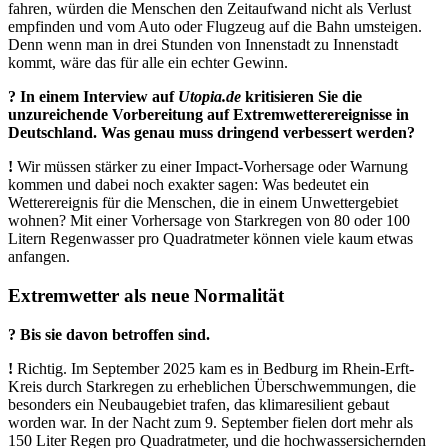
fahren, würden die Menschen den Zeitaufwand nicht als Verlust
empfinden und vom Auto oder Flugzeug auf die Bahn umsteigen.
Denn wenn man in drei Stunden von Innenstadt zu Innenstadt
kommt, wäre das für alle ein echter Gewinn.
? In einem Interview auf
Utopia.de
kritisieren Sie die
unzureichende Vorbereitung auf Extremwetterereignisse in
Deutschland. Was genau muss dringend verbessert werden?
!
Wir müssen stärker zu einer Impact-Vorhersage oder Warnung
kommen und dabei noch exakter sagen: Was bedeutet ein
Wetterereignis für die Menschen, die in einem Unwettergebiet
wohnen? Mit einer Vorhersage von Starkregen von 80 oder 100
Litern Regenwasser pro Quadratmeter können viele kaum etwas
anfangen.
Extremwetter als neue Normalität
? Bis sie davon betroffen sind.
!
Richtig. Im September 2025 kam es in Bedburg im Rhein-Erft-
Kreis durch Stark­regen zu erheblichen Überschwemmungen, die
besonders ein Neubaugebiet trafen, das klimaresilient gebaut
worden war. In der Nacht zum 9. September fielen dort mehr als
150 Liter Regen pro Quadratmeter, und die hochwassersichernden