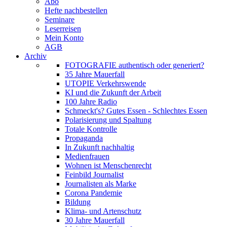
Abo
Hefte nachbestellen
Seminare
Leserreisen
Mein Konto
AGB
Archiv
FOTOGRAFIE authentisch oder generiert?
35 Jahre Mauerfall
UTOPIE Verkehrswende
KI und die Zukunft der Arbeit
100 Jahre Radio
Schmeckt's? Gutes Essen - Schlechtes Essen
Polarisierung und Spaltung
Totale Kontrolle
Propaganda
In Zukunft nachhaltig
Medienfrauen
Wohnen ist Menschenrecht
Feinbild Journalist
Journalisten als Marke
Corona Pandemie
Bildung
Klima- und Artenschutz
30 Jahre Mauerfall