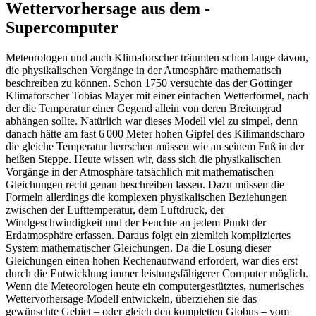
Wettervorhersage aus dem ­
Supercomputer
Meteorologen und auch Klimaforscher träumten schon lange davon,
die physikalischen Vorgänge in der Atmosphäre mathematisch
beschreiben zu können. Schon 1750 versuchte das der Göttinger
Klimaforscher Tobias Mayer mit einer einfachen Wetterformel, nach
der die Temperatur einer Gegend allein von deren Breitengrad
abhängen sollte. Natürlich war dieses Modell viel zu simpel, denn
danach hätte am fast 6 000 Meter hohen Gipfel des Kilimandscharo
die gleiche Temperatur herrschen müssen wie an seinem Fuß in der
heißen Steppe. Heute wissen wir, dass sich die physikalischen
Vorgänge in der Atmosphäre tatsächlich mit mathematischen
Gleichungen recht genau beschreiben lassen. Dazu müssen die
Formeln allerdings die komplexen physikalischen Beziehungen
zwischen der Lufttemperatur, dem Luftdruck, der
Windgeschwindigkeit und der Feuchte an jedem Punkt der
Erdatmosphäre erfassen. Daraus folgt ein ziemlich kompliziertes
System mathematischer Gleichungen. Da die Lösung dieser
Gleichungen einen hohen Rechenaufwand erfordert, war dies erst
durch die Entwicklung immer leistungsfähigerer Computer möglich.
Wenn die Meteorologen heute ein computergestütztes, numerisches
Wettervorhersage-Modell entwickeln, überziehen sie das
gewünschte Gebiet – oder gleich den kompletten Globus – vom