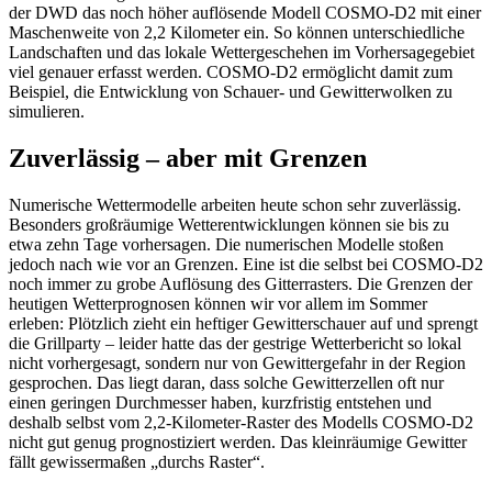
der DWD das noch höher auflösende Modell COSMO-D2 mit einer
Maschenweite von 2,2 Kilometer ein. So können unterschiedliche
Landschaften und das lokale Wettergeschehen im Vorhersagegebiet
viel genauer erfasst werden. COSMO-D2 ermöglicht damit zum
Beispiel, die Entwicklung von Schauer- und Gewitterwolken zu
simulieren.
Zuverlässig – aber mit Grenzen
Numerische Wettermodelle arbeiten heute schon sehr zuverlässig.
Besonders großräumige Wetterentwicklungen können sie bis zu
etwa zehn Tage vorhersagen. Die numerischen Modelle stoßen
jedoch nach wie vor an Grenzen. Eine ist die selbst bei COSMO-D2
noch immer zu grobe Auflösung des Gitterrasters. Die Grenzen der
heutigen Wetterprognosen können wir vor allem im Sommer
erleben: Plötzlich zieht ein heftiger Gewitterschauer auf und sprengt
die Grillparty – leider hatte das der gestrige Wetterbericht so lokal
nicht vorhergesagt, sondern nur von Gewittergefahr in der Region
gesprochen. Das liegt daran, dass solche Gewitterzellen oft nur
einen geringen Durchmesser haben, kurzfristig entstehen und
deshalb selbst vom 2,2-Kilometer-Raster des Modells COSMO-D2
nicht gut genug prognostiziert werden. Das kleinräumige Gewitter
fällt gewissermaßen „durchs Raster“.