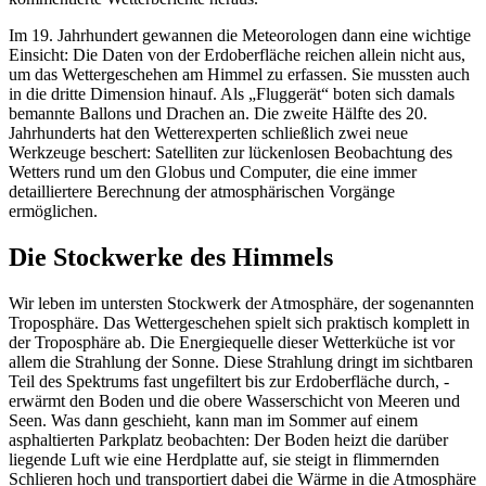
Im 19. Jahrhundert gewannen die Meteorologen dann eine wichtige
Einsicht: Die Daten von der Erdoberfläche reichen allein nicht aus,
um das Wettergeschehen am Himmel zu erfassen. Sie mussten auch
in die dritte Dimension hinauf. Als „Fluggerät“ boten sich damals
bemannte Ballons und Drachen an. Die zweite Hälfte des 20.
Jahrhunderts hat den Wetterexperten schließlich zwei neue
Werkzeuge beschert: Satelliten zur lückenlosen Beobachtung des
Wetters rund um den Globus und Computer, die eine immer
detailliertere Berechnung der atmosphärischen Vorgänge
ermöglichen.
Die Stockwerke des Himmels
Wir leben im untersten Stockwerk der Atmosphäre, der sogenannten
Troposphäre. Das Wettergeschehen spielt sich praktisch komplett in
der Troposphäre ab. Die Energiequelle dieser Wetterküche ist vor
allem die Strahlung der Sonne. Diese Strahlung dringt im sichtbaren
Teil des Spektrums fast ungefiltert bis zur Erdoberfläche durch, ­
erwärmt den Boden und die obere Wasserschicht von Meeren und
Seen. Was dann geschieht, kann man im Sommer auf einem
asphaltierten Parkplatz beobachten: Der Boden heizt die darüber
liegende Luft wie eine Herdplatte auf, sie steigt in flimmernden
Schlieren hoch und transportiert dabei die Wärme in die Atmosphäre