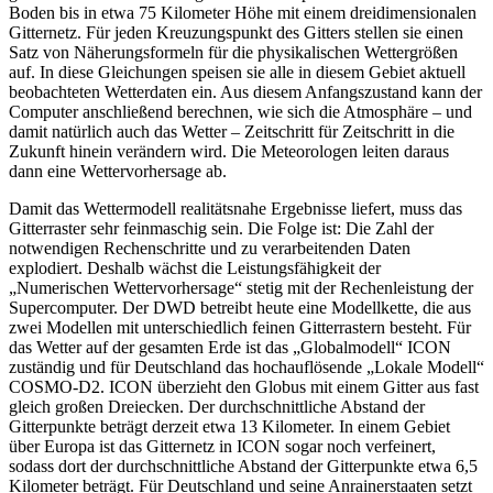
Boden bis in etwa 75 Kilometer Höhe mit einem dreidimensionalen
Gitternetz. Für jeden Kreuzungspunkt des Gitters stellen sie einen
Satz von Näherungsformeln für die physikalischen Wettergrößen
auf. In diese Gleichungen speisen sie alle in diesem Gebiet aktuell
beobachteten Wetterdaten ein. Aus diesem Anfangszustand kann der
Computer anschließend berechnen, wie sich die Atmosphäre – und
damit natürlich auch das Wetter – Zeitschritt für Zeitschritt in die
Zukunft hinein verändern wird. Die Meteorologen leiten daraus
dann eine Wettervorhersage ab.
Damit das Wettermodell realitätsnahe Ergebnisse liefert, muss das
Gitterraster sehr feinmaschig sein. Die Folge ist: Die Zahl der
notwendigen Rechenschritte und zu verarbeitenden Daten
explodiert. Deshalb wächst die Leistungsfähigkeit der
„Numerischen Wettervorhersage“ stetig mit der Rechenleistung der
Supercomputer. Der DWD betreibt heute eine Modellkette, die aus
zwei Modellen mit unterschiedlich feinen Gitterrastern besteht. Für
das Wetter auf der gesamten Erde ist das „Globalmodell“ ICON
zuständig und für Deutschland das hochauflösende „Lokale Modell“
COSMO-D2. ICON überzieht den Globus mit einem Gitter aus fast
gleich großen Dreiecken. Der durchschnittliche Abstand der
Gitterpunkte beträgt derzeit etwa 13 Kilometer. In einem Gebiet
über Europa ist das Gitternetz in ICON sogar noch verfeinert,
sodass dort der durchschnittliche Abstand der Gitterpunkte etwa 6,5
Kilometer beträgt. Für Deutschland und seine Anrainerstaaten setzt