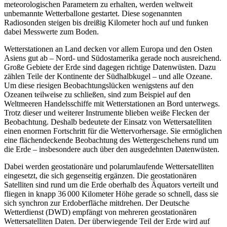
meteorologischen Parametern zu erhalten, werden weltweit
unbemannte Wetterballone gestartet. Diese sogenannten
Radiosonden steigen bis dreißig Kilometer hoch auf und funken
dabei Messwerte zum Boden.
Wetterstationen an Land decken vor allem Europa und den Osten
Asiens gut ab – Nord- und Südostamerika gerade noch ausreichend.
Große Gebiete der Erde sind dagegen richtige Datenwüsten. Dazu
zählen Teile der Kontinente der Südhalbkugel – und alle Ozeane.
Um diese riesigen Beobachtungslücken wenigstens auf den
Ozeanen teilweise zu schließen, sind zum Beispiel auf den
Weltmeeren Handelsschiffe mit Wetterstationen an Bord unterwegs.
Trotz dieser und weiterer Instrumente blieben weiße Flecken der
Beobachtung. Deshalb bedeutete der Einsatz von Wettersatelliten
einen enormen Fortschritt für die Wettervorhersage. Sie ermöglichen
eine flächendeckende Beobachtung des Wettergeschehens rund um
die Erde – insbesondere auch über den ausgedehnten Datenwüsten.
Dabei werden geostationäre und polarumlaufende Wettersatelliten
eingesetzt, die sich gegenseitig ergänzen. Die geostationären
Satelliten sind rund um die Erde oberhalb des Äquators verteilt und
fliegen in knapp 36 000 Kilometer Höhe gerade so schnell, dass sie
sich synchron zur Erdoberfläche mitdrehen. Der Deutsche
Wetterdienst (DWD) empfängt von mehreren geostationären
Wettersatelliten Daten. Der überwiegende Teil der Erde wird auf