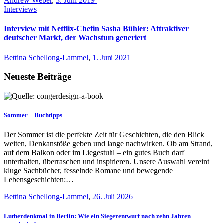
Andrew Weber
,
3. Juni 2019
Interviews
Interview mit Netflix-Chefin Sasha Bühler: Attraktiver
deutscher Markt, der Wachstum generiert
Bettina Schellong-Lammel
,
1. Juni 2021
Neueste Beiträge
Sommer – Buchtipps
Der Sommer ist die perfekte Zeit für Geschichten, die den Blick
weiten, Denkanstöße geben und lange nachwirken. Ob am Strand,
auf dem Balkon oder im Liegestuhl – ein gutes Buch darf
unterhalten, überraschen und inspirieren. Unsere Auswahl vereint
kluge Sachbücher, fesselnde Romane und bewegende
Lebensgeschichten:…
Bettina Schellong-Lammel
,
26. Juli 2026
Lutherdenkmal in Berlin: Wie ein Siegerentwurf nach zehn Jahren