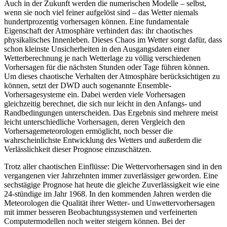
Auch in der Zukunft werden die numerischen Modelle – selbst,
wenn sie noch viel feiner aufgelöst sind – das Wetter niemals
hundertprozentig vorhersagen können. Eine fundamentale
Eigenschaft der Atmosphäre verhindert das: ihr chaotisches
physikalisches Innenleben. Dieses Chaos im Wetter sorgt dafür, dass
schon kleinste Unsicherheiten in den Ausgangsdaten einer
Wetterberechnung je nach Wetterlage zu völlig verschiedenen
Vorhersagen für die nächsten Stunden oder Tage führen können.
Um dieses chaotische Verhalten der Atmosphäre berücksichtigen zu
können, setzt der DWD auch sogenannte Ensemble-
Vorhersagesysteme ein. Dabei werden viele Vorhersagen
gleichzeitig berechnet, die sich nur leicht in den Anfangs- und
Randbedingungen unterscheiden. Das Ergebnis sind mehrere meist
leicht unterschiedliche Vorhersagen, deren Vergleich den
Vorhersagemeteorologen ermöglicht, noch besser die
wahrscheinlichste Entwicklung des Wetters und außerdem die
Verlässlichkeit dieser Prognose einzuschätzen.
Trotz aller chaotischen Einflüsse: Die Wettervorhersagen sind in den
vergangenen vier Jahrzehnten immer zuverlässiger geworden. Eine
sechstägige Prognose hat heute die gleiche Zuverlässigkeit wie eine
24-stündige im Jahr 1968. In den kommenden Jahren werden die
Meteorologen die Qualität ihrer Wetter- und Unwettervorhersagen
mit immer besseren Beobachtungssystemen und verfeinerten
Computermodellen noch weiter steigern können. Bei der