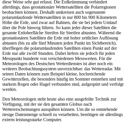
diese Weise sehr gut erfasst. Die Erdkrümmung verhindert
allerdings, dass geostationäre Wettersatelliten die Polarregionen
beobachten können. Deshalb umkreisen auch sogenannte
polarumlaufende Wettersatelliten in nur 800 bis 900 Kilometern
Höhe die Erde, und zwar auf Bahnen, die sie bei jedem Umlauf
über die Pole hinweg führen. So kann jeder dieser Satelliten die
gesamte Erdoberfläche Streifen für Streifen abtasten. Während die
geostationären Satelliten die Erde mit hoher zeitlicher Auflösung
abtasten (bis zu alle fünf Minuten jeden Punkt im Sichtbereich),
überfliegen die polarumlaufenden Satelliten einen Punkt auf der
Erde nur alle zwölf Stunden. Dabei liefern sie jedoch für jeden
Messpunkt hunderte von verschiedenen Messwerten. Für die
Meteorologen des Deutschen Wetterdienstes ist aber noch ein
weiteres Beobachtungssystem unverzichtbar: das Wetterradar. Mit
seinen Daten können zum Beispiel kleine, hochreichende
Gewitterzellen, die besonders häufig im Sommer entstehen und mit
starkem Regen oder Hagel verbunden sind, aufgespürt und verfolgt
werden.
Den Meteorologen steht heute also eine ausgefeilte Technik zur
Verfügung, mit der sie den gesamten Globus nach
Wettererscheinungen ausspähen können. Um die so entstehende
riesige Datenmenge schnell zu verarbeiten, benötigen sie allerdings
extrem leistungsstarke Computer.