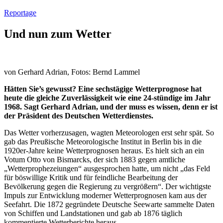
Reportage
Und nun zum Wetter
von Gerhard Adrian, Fotos: Bernd Lammel
Hätten Sie’s gewusst? Eine sechstägige Wetterprognose hat
heute die gleiche Zuverlässigkeit wie eine 24-stündige im Jahr
1968. Sagt Gerhard Adrian, und der muss es wissen, denn er ist
der Präsident des Deutschen Wetterdienstes.
Das Wetter vorherzusagen, wagten Meteorologen erst sehr spät. So
gab das Preußische Meteorologische Institut in Berlin bis in die
1920er-Jahre keine Wetterprognosen heraus. Es hielt sich an ein
Votum Otto von Bismarcks, der sich 1883 gegen amtliche
„Wetterprophezeiungen“ ausgesprochen hatte, um nicht „das Feld
für böswillige Kritik und für feindliche Bearbeitung der
Bevölkerung gegen die Regierung zu vergrößern“. Der wichtigste
Impuls zur Entwicklung moderner Wetterprognosen kam aus der
Seefahrt. Die 1872 gegründete Deutsche Seewarte sammelte Daten
von Schiffen und Landstationen und gab ab 1876 täglich
kommentierte Wetterberichte heraus.