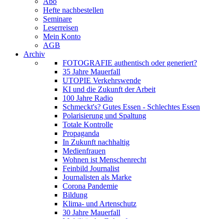
Abo
Hefte nachbestellen
Seminare
Leserreisen
Mein Konto
AGB
Archiv
FOTOGRAFIE authentisch oder generiert?
35 Jahre Mauerfall
UTOPIE Verkehrswende
KI und die Zukunft der Arbeit
100 Jahre Radio
Schmeckt's? Gutes Essen - Schlechtes Essen
Polarisierung und Spaltung
Totale Kontrolle
Propaganda
In Zukunft nachhaltig
Medienfrauen
Wohnen ist Menschenrecht
Feinbild Journalist
Journalisten als Marke
Corona Pandemie
Bildung
Klima- und Artenschutz
30 Jahre Mauerfall