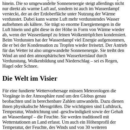
hinein. Die so umgewandelte Sonnenenergie steigt allerdings nicht
nur direkt als warme Luft auf, sondern ist auch im Wasserdampf
versteckt, der an der Erdoberfläche unter Nutzung der Wärme
verdunstet. Dabei kann warme Luft mehr verdunstendes Wasser
aufnehmen als kältere. Sie trägt so enorme Energiemengen in die
Luft hinein und gibt diese in der Höhe in Form von Wärme wieder
ab, wenn der Wasserdampf zu feinen Wolkentröpfchen kondensiert.
Beim Verdunsten hat der Wasserdampf viel Energie aufgenommen,
die er bei der Kondensation zu Tropfen wieder freisetzt. Der Antrieb
für das Wetter ist also umgewandelte Sonnenenergie. Sie treibt den
Wind an und den atmosphärischen Wasserkreislauf durch
Verdunstung, Wolkenbildung und Niederschlag – sei es Regen,
Hagel oder Schnee.
Die Welt im Visier
Für eine fundierte Wettervorhersage müssen Meteorologen die
Vorgänge in der Atmosphäre rund um den Globus genau
beobachten und in berechenbare Zahlen umwandeln. Dazu dienen
ihnen physikalische Messgrößen. Die wichtigsten sind Luftdruck,
Temperatur, Windrichtung und -geschwindigkeit sowie der Gehalt
an Wasserdampf – die Feuchte. Sie werden traditionell mit
Wetterstationen an Land erfasst. Um auch ein Höhenprofil der
Temperatur, der Feuchte, des Winds und von 30 weiteren