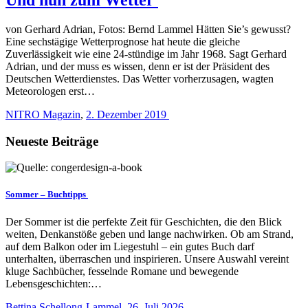
von Gerhard Adrian, Fotos: Bernd Lammel Hätten Sie’s gewusst?
Eine sechstägige Wetterprognose hat heute die gleiche
Zuverlässigkeit wie eine 24-stündige im Jahr 1968. Sagt Gerhard
Adrian, und der muss es wissen, denn er ist der Präsident des
Deutschen Wetterdienstes. Das Wetter vorherzusagen, wagten
Meteorologen erst…
NITRO Magazin
,
2. Dezember 2019
Neueste Beiträge
Sommer – Buchtipps
Der Sommer ist die perfekte Zeit für Geschichten, die den Blick
weiten, Denkanstöße geben und lange nachwirken. Ob am Strand,
auf dem Balkon oder im Liegestuhl – ein gutes Buch darf
unterhalten, überraschen und inspirieren. Unsere Auswahl vereint
kluge Sachbücher, fesselnde Romane und bewegende
Lebensgeschichten:…
Bettina Schellong-Lammel
,
26. Juli 2026