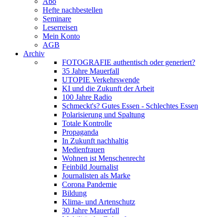
Abo
Hefte nachbestellen
Seminare
Leserreisen
Mein Konto
AGB
Archiv
FOTOGRAFIE authentisch oder generiert?
35 Jahre Mauerfall
UTOPIE Verkehrswende
KI und die Zukunft der Arbeit
100 Jahre Radio
Schmeckt's? Gutes Essen - Schlechtes Essen
Polarisierung und Spaltung
Totale Kontrolle
Propaganda
In Zukunft nachhaltig
Medienfrauen
Wohnen ist Menschenrecht
Feinbild Journalist
Journalisten als Marke
Corona Pandemie
Bildung
Klima- und Artenschutz
30 Jahre Mauerfall