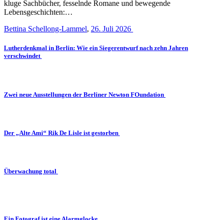
kluge Sachbücher, fesselnde Romane und bewegende
Lebensgeschichten:…
Bettina Schellong-Lammel
,
26. Juli 2026
Lutherdenkmal in Berlin: Wie ein Siegerentwurf nach zehn Jahren
verschwindet
Zwei neue Ausstellungen der Berliner Newton FOundation
Der „Alte Ami“ Rik De Lisle ist gestorben
Überwachung total
Ein Fotograf ist eine Alarmglocke