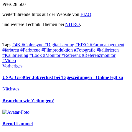
Preis 28.560
weiterführende Infos auf der Website von
EIZO
.
und weitere Technik-Themen bei
NITRO
.
Tags
#4K
#Colorsync
#Digitalisierung
#EIZO
#Farbmanagement
#farbtreu
#Farbtreue
#Filmproduktion
#Fotografie
#kalibrieren
#Kalibrierung
#Look
#Monitor
#Referenz
#Referenzmonitor
#Video
Vorheriges
USA: Größter Jobverlust bei Tageszeitungen - Online legt zu
Nächstes
Brauchen wir Zeitungen?
Bernd Lammel