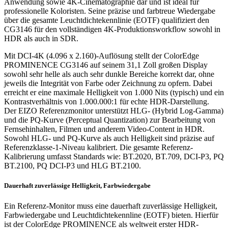
Anwendung sowie 4K-Cinematographie dar und ist ideal für
professionelle Koloristen. Seine präzise und farbtreue Wiedergabe
über die gesamte Leuchtdichtekennlinie (EOTF) qualifiziert den
CG3146 für den vollständigen 4K-Produktionsworkflow sowohl in
HDR als auch in SDR.
Mit DCI-4K (4.096 x 2.160)-Auflösung stellt der ColorEdge
PROMINENCE CG3146 auf seinem 31,1 Zoll großen Display
sowohl sehr helle als auch sehr dunkle Bereiche korrekt dar, ohne
jeweils die Integrität von Farbe oder Zeichnung zu opfern. Dabei
erreicht er eine maximale Helligkeit von 1.000 Nits (typisch) und ein
Kontrastverhältnis von 1.000.000:1 für echte HDR-Darstellung.
Der EIZO Referenzmonitor unterstützt HLG- (Hybrid Log-Gamma)
und die PQ-Kurve (Perceptual Quantization) zur Bearbeitung von
Fernsehinhalten, Filmen und anderem Video-Content in HDR.
Sowohl HLG- und PQ-Kurve als auch Helligkeit sind präzise auf
Referenzklasse-1-Niveau kalibriert. Die gesamte Referenz-
Kalibrierung umfasst Standards wie: BT.2020, BT.709, DCI-P3, PQ
BT.2100, PQ DCI-P3 und HLG BT.2100.
Dauerhaft zuverlässige Helligkeit, Farbwiedergabe
Ein Referenz-Monitor muss eine dauerhaft zuverlässige Helligkeit,
Farbwiedergabe und Leuchtdichtekennline (EOTF) bieten. Hierfür
ist der ColorEdge PROMINENCE als weltweit erster HDR-