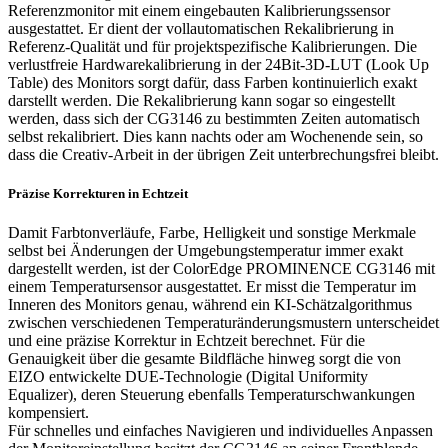
Referenzmonitor mit einem eingebauten Kalibrierungssensor
ausgestattet. Er dient der vollautomatischen Rekalibrierung in
Referenz-Qualität und für projektspezifische Kalibrierungen. Die
verlustfreie Hardwarekalibrierung in der 24Bit-3D-LUT (Look Up
Table) des Monitors sorgt dafür, dass Farben kontinuierlich exakt
darstellt werden. Die Rekalibrierung kann sogar so eingestellt
werden, dass sich der CG3146 zu bestimmten Zeiten automatisch
selbst rekalibriert. Dies kann nachts oder am Wochenende sein, so
dass die Creativ-Arbeit in der übrigen Zeit unterbrechungsfrei bleibt.
Präzise Korrekturen in Echtzeit
Damit Farbtonverläufe, Farbe, Helligkeit und sonstige Merkmale
selbst bei Änderungen der Umgebungstemperatur immer exakt
dargestellt werden, ist der ColorEdge PROMINENCE CG3146 mit
einem Temperatursensor ausgestattet. Er misst die Temperatur im
Inneren des Monitors genau, während ein KI-Schätzalgorithmus
zwischen verschiedenen Temperaturänderungsmustern unterscheidet
und eine präzise Korrektur in Echtzeit berechnet. Für die
Genauigkeit über die gesamte Bildfläche hinweg sorgt die von
EIZO entwickelte DUE-Technologie (Digital Uniformity
Equalizer), deren Steuerung ebenfalls Temperaturschwankungen
kompensiert.
Für schnelles und einfaches Navigieren und individuelles Anpassen