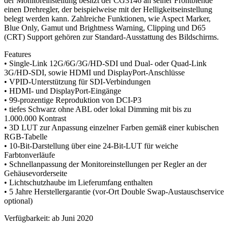
der Monitoreinstellung besitzt der CG3146 an seiner Frontblende
einen Drehregler, der beispielweise mit der Helligkeitseinstellung
belegt werden kann. Zahlreiche Funktionen, wie Aspect Marker,
Blue Only, Gamut und Brightness Warning, Clipping und D65
(CRT) Support gehören zur Standard-Ausstattung des Bildschirms.
Features
• Single-Link 12G/6G/3G/HD-SDI und Dual- oder Quad-Link
3G/HD-SDI, sowie HDMI und DisplayPort-Anschlüsse
• VPID-Unterstützung für SDI-Verbindungen
• HDMI- und DisplayPort-Eingänge
• 99-prozentige Reproduktion von DCI-P3
• tiefes Schwarz ohne ABL oder lokal Dimming mit bis zu
1.000.000 Kontrast
• 3D LUT zur Anpassung einzelner Farben gemäß einer kubischen
RGB-Tabelle
• 10-Bit-Darstellung über eine 24-Bit-LUT für weiche
Farbtonverläufe
• Schnellanpassung der Monitoreinstellungen per Regler an der
Gehäusevorderseite
• Lichtschutzhaube im Lieferumfang enthalten
• 5 Jahre Herstellergarantie (vor-Ort Double Swap-Austauschservice
optional)
Verfügbarkeit: ab Juni 2020