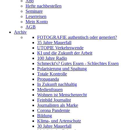
Abo
Hefte nachbestellen
Seminare
Leserreisen
Mein Konto
AGB
Archiv
FOTOGRAFIE authentisch oder generiert?
35 Jahre Mauerfall
UTOPIE Verkehrswende
KI und die Zukunft der Arbeit
100 Jahre Radio
Schmeckt's? Gutes Essen - Schlechtes Essen
Polarisierung und Spaltung
Totale Kontrolle
Propaganda
In Zukunft nachhaltig
Medienfrauen
Wohnen ist Menschenrecht
Feinbild Journalist
Journalisten als Marke
Corona Pandemie
Bildung
Klima- und Artenschutz
30 Jahre Mauerfall