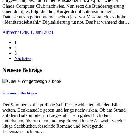
aufgeweicht, etwa durch den Einsatz der Luca-App, wie der
Chaos-Computer-Club nachwies. Nun setzt die Bundesregierung
einen drauf, es folgt die die „Bürger­identifikations­nummer“.
Datenschutzexperten warnen schon jetzt vor Missbrauch, es drohe
„Identitätsdiebstahl.“ Digitalisierung tut not. Das hat während der…
Albrecht Ude
,
1. Juni 2021
1
2
3
Nächstes
Neueste Beiträge
Sommer – Buchtipps
Der Sommer ist die perfekte Zeit für Geschichten, die den Blick
weiten, Denkanstöße geben und lange nachwirken. Ob am Strand,
auf dem Balkon oder im Liegestuhl – ein gutes Buch darf
unterhalten, überraschen und inspirieren. Unsere Auswahl vereint
kluge Sachbücher, fesselnde Romane und bewegende
Lebensgeschichten:…