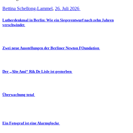
Bettina Schellong-Lammel
,
26. Juli 2026
Lutherdenkmal in Berlin: Wie ein Siegerentwurf nach zehn Jahren
verschwindet
Zwei neue Ausstellungen der Berliner Newton FOundation
Der „Alte Ami“ Rik De Lisle ist gestorben
Überwachung total
Ein Fotograf ist eine Alarmglocke