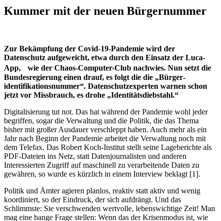
Kummer mit der neuen Bürgernummer
Zur Bekämpfung der Covid-19-Pandemie wird der
Datenschutz aufgeweicht, etwa durch den Einsatz der Luca-
App,
wie der Chaos-Computer-Club nachwies. Nun setzt die
Bundesregierung einen drauf, es folgt die die „Bürger­
identifikations­nummer“. Datenschutzexperten warnen schon
jetzt vor Missbrauch, es drohe „Identitätsdiebstahl.“
Digitalisierung tut not. Das hat während der Pandemie wohl jeder
begriffen, sogar die Verwaltung und die Politik, die das Thema
bisher mit großer Ausdauer verschleppt haben. Auch mehr als ein
Jahr nach Beginn der Pandemie arbeitet die Verwaltung noch mit
dem Telefax. Das Robert Koch-Institut stellt seine Lageberichte als
PDF-Dateien ins Netz, statt Datenjournalisten und anderen
Interessierten Zugriff auf maschinell zu verarbeitende Daten zu
gewähren, so wurde es kürzlich in einem Interview beklagt [1].
Politik und Ämter agieren planlos, reaktiv statt aktiv und wenig
koordiniert, so der Eindruck, der sich aufdrängt. Und das
Schlimmste: Sie verschwenden wertvolle, lebenswichtige Zeit! Man
mag eine bange Frage stellen: Wenn das der Krisenmodus ist, wie