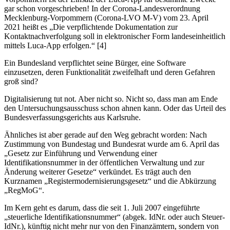
gar schon vorgeschrieben! In der Corona-Landesverordnung
Mecklenburg-Vorpommern (Corona-LVO M-V) vom 23. April
2021 heißt es „Die verpflichtende Dokumentation zur
Kontaktnachverfolgung soll in elektronischer Form landeseinheitlich
mittels Luca-App erfolgen.“ [4]
Ein Bundesland verpflichtet seine Bürger, eine Software
einzusetzen, deren Funktionalität zweifelhaft und deren Gefahren
groß sind?
Digitalisierung tut not. Aber nicht so. Nicht so, dass man am Ende
den Untersuchungsausschuss schon ahnen kann. Oder das Urteil des
Bundesverfassungsgerichts aus Karlsruhe.
Ähnliches ist aber gerade auf den Weg gebracht worden: Nach
Zustimmung von Bundestag und Bundesrat wurde am 6. April das
„Gesetz zur Einführung und Verwendung einer
Identifikationsnummer in der öffentlichen Verwaltung und zur
Änderung weiterer Gesetze“ verkündet. Es trägt auch den
Kurznamen „Registermodernisierungsgesetz“ und die Abkürzung
„RegMoG“.
Im Kern geht es darum, dass die seit 1. Juli 2007 eingeführte
„steuerliche Identifikationsnummer“ (abgek. IdNr. oder auch Steuer-
IdNr.), künftig nicht mehr nur von den Finanzämtern, sondern von