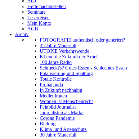
Abo
Hefte nachbestellen
Seminare
Leserreisen
Mein Konto
AGB
Archiv
FOTOGRAFIE authentisch oder generiert?
35 Jahre Mauerfall
UTOPIE Verkehrswende
KI und die Zukunft der Arbeit
100 Jahre Radio
Schmeckt's? Gutes Essen - Schlechtes Essen
Polarisierung und Spaltung
Totale Kontrolle
Propaganda
In Zukunft nachhaltig
Medienfrauen
Wohnen ist Menschenrecht
Feinbild Journalist
Journalisten als Marke
Corona Pandemie
Bildung
Klima- und Artenschutz
30 Jahre Mauerfall