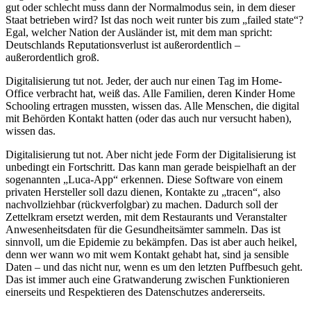
gut oder schlecht muss dann der Normalmodus sein, in dem dieser
Staat betrieben wird? Ist das noch weit runter bis zum „failed state“?
Egal, welcher Nation der Ausländer ist, mit dem man spricht:
Deutschlands Reputationsverlust ist außerordentlich –
außerordentlich groß.
Digitalisierung tut not. Jeder, der auch nur einen Tag im Home-
Office verbracht hat, weiß das. Alle Familien, deren Kinder Home
Schooling ertragen mussten, wissen das. Alle Menschen, die digital
mit Behörden Kontakt hatten (oder das auch nur versucht haben),
wissen das.
Digitalisierung tut not. Aber nicht jede Form der Digitalisierung ist
unbedingt ein Fortschritt. Das kann man gerade beispielhaft an der
sogenannten „Luca-App“ erkennen. Diese Software von einem
privaten Hersteller soll dazu dienen, Kontakte zu „tracen“, also
nachvollziehbar (rückverfolgbar) zu machen. Dadurch soll der
Zettelkram ersetzt werden, mit dem Restaurants und Veranstalter
Anwesenheitsdaten für die Gesundheitsämter sammeln. Das ist
sinnvoll, um die Epidemie zu bekämpfen. Das ist aber auch heikel,
denn wer wann wo mit wem Kontakt gehabt hat, sind ja sensible
Daten – und das nicht nur, wenn es um den letzten Puffbesuch geht.
Das ist immer auch eine Gratwanderung zwischen Funktionieren
einerseits und Respektieren des Datenschutzes andererseits.