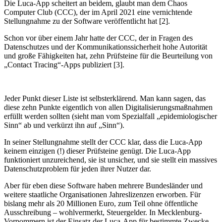
Die Luca-App scheitert an beidem, glaubt man dem Chaos
Computer Club (CCC), der im April 2021 eine vernichtende
Stellungnahme zu der Software veröffentlicht hat [2].
Schon vor über einem Jahr hatte der CCC, der in Fragen des
Datenschutzes und der Kommunikationssicherheit hohe Autorität
und große Fähigkeiten hat, zehn Prüfsteine für die Beurteilung von
„Contact Tracing“-Apps publiziert [3].
Jeder Punkt dieser Liste ist selbsterklärend. Man kann sagen, das
diese zehn Punkte eigentlich von allen Digitalisierungsmaßnahmen
erfüllt werden sollten (sieht man vom Spezialfall „epidemiologischer
Sinn“ ab und verkürzt ihn auf „Sinn“).
In seiner Stellungnahme stellt der CCC klar, dass die Luca-App
keinem einzigen (!) dieser Prüfsteine genügt. Die Luca-App
funktioniert unzureichend, sie ist unsicher, und sie stellt ein massives
Datenschutzproblem für jeden ihrer Nutzer dar.
Aber für eben diese Software haben mehrere Bundesländer und
weitere staatliche Organisationen Jahreslizenzen erworben. Für
bislang mehr als 20 Millionen Euro, zum Teil ohne öffentliche
Ausschreibung – wohlvermerkt, Steuergelder. In Mecklenburg-
Vorpommern ist der Einsatz der Luca-App für bestimmte Zwecke