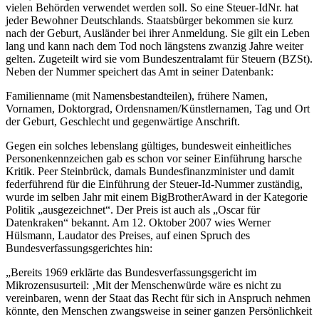
vielen Behörden verwendet werden soll. So eine Steuer-IdNr. hat
jeder Bewohner Deutschlands. Staatsbürger bekommen sie kurz
nach der Geburt, Ausländer bei ihrer Anmeldung. Sie gilt ein Leben
lang und kann nach dem Tod noch längstens zwanzig Jahre weiter
gelten. Zugeteilt wird sie vom Bundeszentralamt für Steuern (BZSt).
Neben der Nummer speichert das Amt in seiner Datenbank:
Familienname (mit Namensbestandteilen), frühere Namen,
Vornamen, Doktorgrad, Ordensnamen/Künstlernamen, Tag und Ort
der Geburt, Geschlecht und gegenwärtige Anschrift.
Gegen ein solches lebenslang gültiges, bundesweit einheitliches
Personenkennzeichen gab es schon vor seiner Einführung harsche
Kritik. Peer Steinbrück, damals Bundesfinanzminister und damit
federführend für die Einführung der Steuer-Id-Nummer zuständig,
wurde im selben Jahr mit einem BigBrotherAward in der Kategorie
Politik „ausgezeichnet“. Der Preis ist auch als „Oscar für
Datenkraken“ bekannt. Am 12. Oktober 2007 wies Werner
Hülsmann, Laudator des Preises, auf einen Spruch des
Bundesverfassungsgerichtes hin:
„Bereits 1969 erklärte das Bundesverfassungsgericht im
Mikrozensusurteil: ‚Mit der Menschenwürde wäre es nicht zu
vereinbaren, wenn der Staat das Recht für sich in Anspruch nehmen
könnte, den Menschen zwangsweise in seiner ganzen Persönlichkeit