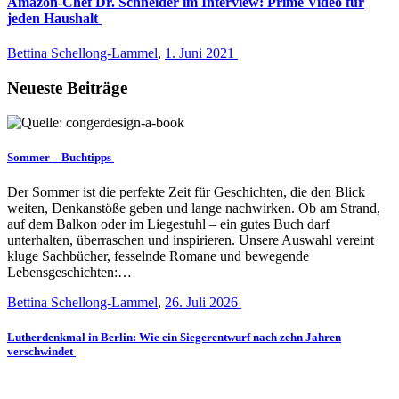
Amazon-Chef Dr. Schneider im Interview: Prime Video für
jeden Haushalt
Bettina Schellong-Lammel
,
1. Juni 2021
Neueste Beiträge
Sommer – Buchtipps
Der Sommer ist die perfekte Zeit für Geschichten, die den Blick
weiten, Denkanstöße geben und lange nachwirken. Ob am Strand,
auf dem Balkon oder im Liegestuhl – ein gutes Buch darf
unterhalten, überraschen und inspirieren. Unsere Auswahl vereint
kluge Sachbücher, fesselnde Romane und bewegende
Lebensgeschichten:…
Bettina Schellong-Lammel
,
26. Juli 2026
Lutherdenkmal in Berlin: Wie ein Siegerentwurf nach zehn Jahren
verschwindet