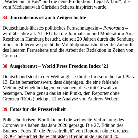
„Warten auf’n Bus“ und die neue Produktion „Legal Affairs“, die
vom Medienanwalt Christian Schertz inspiriert wurde.
34
Journalismus ist auch Zeitgeschichte
Deutschlands ältestes politisches Fernsehmagazin –
Panorama
–
wird 60 Jahre alt. NITRO hat die Journalistin und Moderatorin Anja
Reschke in Hamburg besucht, die seit 20 Jahren durch die Sendung
führt. Im Interview spricht die Vollblutjournalistin über die Zukunft
des linearen Fernsehens und die Arbeit der Redaktion in Zeiten von
Corona.
38
Ausgebremst – World Press Freedom Index ’21
Deutschland steht in der Weltrangliste für die Pressefreiheit auf Platz
13. Es ist bemerkenswert, dass diejenigen, die eine fehlende
Meinungsfreiheit beklagen, versuchen, diese mit Gewalt zu
beseitigen. Denn genau das ist ein Punkt, den Reporter ohne
Grenzen (ROG) beklagt. Eine Analyse von Andrew Weber.
39
Fotos für die Pressefreiheit
Politische Krisen, Konflikte und die weltweite Verbreitung des
Coronavirus haben das Jahr 2020 geprägt. Die 27. Edition des
Buches „Fotos für die Pressefreiheit“ von Reporter ohne Grenzen
(ROG) beleuchtet die wichtigsten Brennpunkte aus rund 20