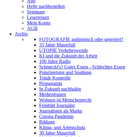
Abo
Hefte nachbestellen
Seminare
Leserreisen
Mein Konto
AGB
Archiv
FOTOGRAFIE authentisch oder generiert?
35 Jahre Mauerfall
UTOPIE Verkehrswende
KI und die Zukunft der Arbeit
100 Jahre Radio
Schmeckt's? Gutes Essen - Schlechtes Essen
Polarisierung und Spaltung
Totale Kontrolle
Propaganda
In Zukunft nachhaltig
Medienfrauen
Wohnen ist Menschenrecht
Feinbild Journalist
Journalisten als Marke
Corona Pandemie
Bildung
Klima- und Artenschutz
30 Jahre Mauerfall