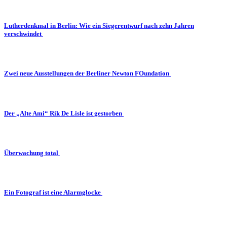
Lutherdenkmal in Berlin: Wie ein Siegerentwurf nach zehn Jahren
verschwindet
Zwei neue Ausstellungen der Berliner Newton FOundation
Der „Alte Ami“ Rik De Lisle ist gestorben
Überwachung total
Ein Fotograf ist eine Alarmglocke