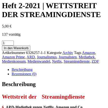
Heft 2-2021 | WETTSTREIT
DER STREAMINGDIENSTE
5,00
€
137 vorrätig
Heft
2-
In den Warenkorb
2021
Artikelnummer
6326257-1-1
Kategorie
Archiv
Tags
Amazon
,
|
Amazon Prime
,
ARD
,
Journalismus
,
Journalisten
,
Mediathek
,
WETTSTREIT
Medienkonsum
,
Medienwandel
,
Netfix
,
Streamingdienste
,
ZDF
DER
STREAMINGDIENSTE
Beschreibung
Menge
Rezensionen (0)
Beschreibung
Wettstreit der Streamingdienste
6
ARD-Mediathek
gegen
Netflix
, Amazon und Co