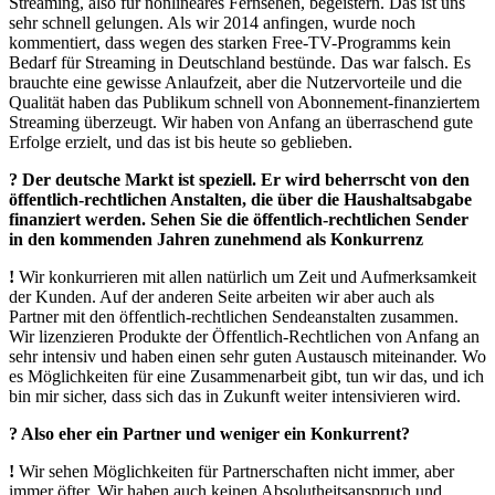
Streaming, also für nonlineares Fernsehen, begeistern. Das ist uns
sehr schnell gelungen. Als wir 2014 anfingen, wurde noch
kommentiert, dass wegen des starken Free-TV-Programms kein
Bedarf für Streaming in Deutschland bestünde. Das war falsch. Es
brauchte eine gewisse Anlaufzeit, aber die Nutzervorteile und die
Qualität haben das Publikum schnell von Abonnement-finanziertem
Streaming überzeugt. Wir haben von Anfang an überraschend gute
Erfolge erzielt, und das ist bis heute so geblieben.
? Der deutsche Markt ist speziell. Er wird beherrscht von den
öffentlich-rechtlichen Anstalten, die über die Haushaltsabgabe
finanziert werden. Sehen Sie die öffentlich-rechtlichen Sender
in den kommenden Jahren zunehmend als Konkurrenz
!
Wir konkurrieren mit allen natürlich um Zeit und Aufmerksamkeit
der Kunden. Auf der anderen Seite arbeiten wir aber auch als
Partner mit den öffentlich-rechtlichen Sendeanstalten zusammen.
Wir lizenzieren Produkte der Öffentlich-Rechtlichen von Anfang an
sehr intensiv und haben einen sehr guten Austausch miteinander. Wo
es Möglichkeiten für eine Zusammenarbeit gibt, tun wir das, und ich
bin mir sicher, dass sich das in Zukunft weiter intensivieren wird.
? Also eher ein Partner und weniger ein Konkurrent?
!
Wir sehen Möglichkeiten für Partnerschaften nicht immer, aber
immer öfter. Wir haben auch keinen Absolutheitsanspruch und