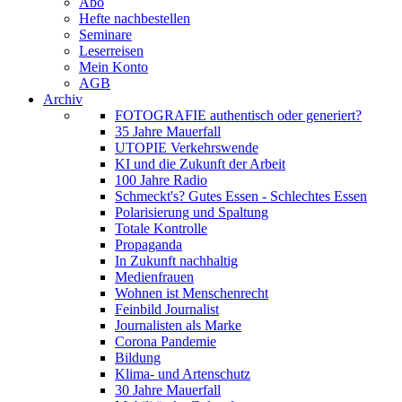
Abo
Hefte nachbestellen
Seminare
Leserreisen
Mein Konto
AGB
Archiv
FOTOGRAFIE authentisch oder generiert?
35 Jahre Mauerfall
UTOPIE Verkehrswende
KI und die Zukunft der Arbeit
100 Jahre Radio
Schmeckt's? Gutes Essen - Schlechtes Essen
Polarisierung und Spaltung
Totale Kontrolle
Propaganda
In Zukunft nachhaltig
Medienfrauen
Wohnen ist Menschenrecht
Feinbild Journalist
Journalisten als Marke
Corona Pandemie
Bildung
Klima- und Artenschutz
30 Jahre Mauerfall