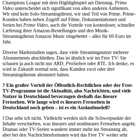
Champions League mit dem Highlightspiel am Dienstag.
Prime
Video
unterscheidet sich signifikant von allen anderen Anbietern.
Wir sind kein Solo-Streamingdienst, wir sind Teil von Prime. Prime-
Kunden haben neben Zugriff auf Filme, Dokumentationen und
Serien bei
Prime Video
, auch die Vorteile von kostenloser, schneller
Lieferung ihrer Amazon-Bestellungen und den Musik-
Streamingdienst Amazon Music eingebettet – alles für 69 Euro im
Jahr.
Diverse Marktstudien sagen, dass viele Streamingnutzer mehrere
Abonnements abschließen. Das ist ähnlich wie im Free TV: Sie
schauen ja auch nicht nur
ARD, ProSieben
oder
RTL
. Ich denke, es
wird in Zukunft normal sein, dass Kunden zwei oder drei
Streamingdienste abonniert haben.
?
Ein großer Vorteil der Öffentlich-Rechtlichen oder der Free-
TV-Programme ist die Aktualität, also Nachrichten, und viele
Nutzer in Deutschland bevorzugen deshalb das lineare
Fernsehen. Wie lange wird es lineares Fernsehen in
Deutschland noch geben – ist es ein Auslaufmodell?
!
Das sehe ich nicht. Vielleicht werden sich die Schwerpunkte der
Inhalte verschieben, was lineares und nonlineares Fernsehen angeht.
Dramas oder TV-Serien wandern immer mehr ins Streaming ab,
aber bei den Nachrichtenformaten wird das Free TV weiter sehr