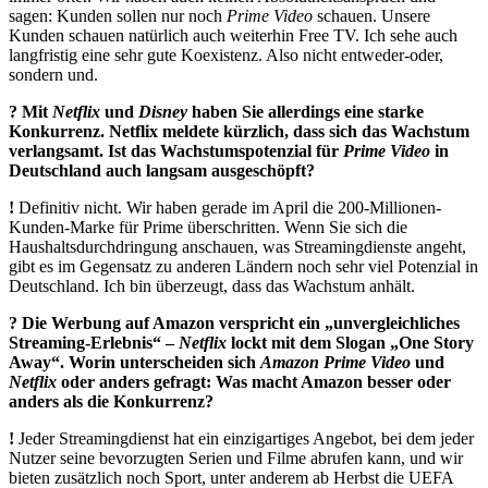
sagen: Kunden sollen nur noch
Prime Video
schauen. Unsere
Kunden schauen natürlich auch weiterhin Free TV. Ich sehe auch
langfristig eine sehr gute Koexistenz. Also nicht entweder-oder,
sondern und.
? Mit
Netflix
und
Disney
haben Sie allerdings eine starke
Konkurrenz. Netflix meldete kürzlich, dass sich das Wachstum
verlangsamt. Ist das Wachstumspotenzial für
Prime Video
in
Deutschland auch langsam ausgeschöpft?
!
Definitiv nicht. Wir haben gerade im April die 200-Millionen-
Kunden-Marke für Prime überschritten. Wenn Sie sich die
Haushaltsdurchdringung anschauen, was Streamingdienste angeht,
gibt es im Gegensatz zu anderen Ländern noch sehr viel Potenzial in
Deutschland. Ich bin überzeugt, dass das Wachstum anhält.
? Die Werbung auf Amazon verspricht ein „unvergleichliches
Streaming-Erlebnis“ –
Netflix
lockt mit dem Slogan „One Story
Away“. Worin unterscheiden sich
Amazon Prime Video
und
Netflix
oder anders gefragt: Was macht Amazon besser oder
anders als die Konkurrenz?
!
Jeder Streamingdienst hat ein einzigartiges Angebot, bei dem jeder
Nutzer seine bevorzugten Serien und Filme abrufen kann, und wir
bieten zusätzlich noch Sport, unter anderem ab Herbst die UEFA