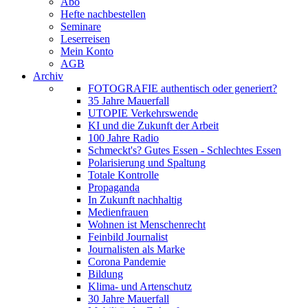
Abo
Hefte nachbestellen
Seminare
Leserreisen
Mein Konto
AGB
Archiv
FOTOGRAFIE authentisch oder generiert?
35 Jahre Mauerfall
UTOPIE Verkehrswende
KI und die Zukunft der Arbeit
100 Jahre Radio
Schmeckt's? Gutes Essen - Schlechtes Essen
Polarisierung und Spaltung
Totale Kontrolle
Propaganda
In Zukunft nachhaltig
Medienfrauen
Wohnen ist Menschenrecht
Feinbild Journalist
Journalisten als Marke
Corona Pandemie
Bildung
Klima- und Artenschutz
30 Jahre Mauerfall