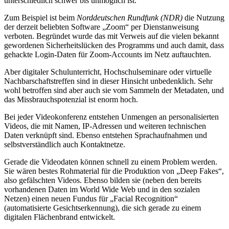
unterschiedlich schwer bis unmöglich ist.
Zum Beispiel ist beim
Norddeutschen Rundfunk (NDR)
die Nutzung
der derzeit beliebten Software „Zoom“ per Dienstanweisung
verboten. Begründet wurde das mit Verweis auf die vielen bekannt
gewordenen Sicherheitslücken des Programms und auch damit, dass
gehackte Login-Daten für Zoom-Accounts im Netz auftauchten.
Aber digitaler Schulunterricht, Hochschulseminare oder virtuelle
Nachbarschaftstreffen sind in dieser Hinsicht unbedenklich. Sehr
wohl betroffen sind aber auch sie vom Sammeln der Metadaten, und
das Missbrauchspotenzial ist enorm hoch.
Bei jeder Videokonferenz entstehen Unmengen an personalisierten
Videos, die mit Namen, IP-Adressen und weiteren technischen
Daten verknüpft sind. Ebenso entstehen Sprachaufnahmen und
selbstverständlich auch Kontaktnetze.
Gerade die Videodaten können schnell zu einem Problem werden.
Sie wären bestes Rohmaterial für die Produktion von „Deep Fakes“,
also gefälschten Videos. Ebenso bilden sie (neben den bereits
vorhandenen Daten im World Wide Web und in den sozialen
Netzen) einen neuen Fundus für „Facial Recognition“
(automatisierte Gesichtserkennung), die sich gerade zu einem
digitalen Flächenbrand entwickelt.