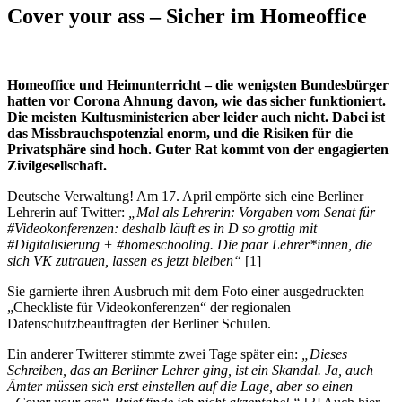
Cover your ass – Sicher im Homeoffice
Homeoffice und Heimunterricht – die wenigsten Bundesbürger
hatten vor Corona Ahnung davon, wie das sicher funktioniert.
Die meisten Kultusministerien aber leider auch nicht. ­Dabei ist
das Missbrauchspotenzial enorm, und die Risiken für die
Privatsphäre sind hoch. Guter Rat kommt von der engagierten
Zivilgesellschaft.
Deutsche Verwaltung! Am 17. April empörte sich eine Berliner
Lehrerin auf Twitter:
„Mal als Lehrerin: Vorgaben vom Senat für
#Videokonferenzen: deshalb läuft es in D so grottig mit
#Digitalisierung + #homeschooling. Die paar Lehrer*innen, die
sich VK zutrauen, lassen es jetzt bleiben“
[1]
Sie garnierte ihren Ausbruch mit dem Foto einer ausgedruckten
„Checkliste für Videokonferenzen“ der regionalen
Datenschutzbeauftragten der Berliner Schulen.
Ein anderer Twitterer stimmte zwei Tage später ein:
„Dieses
Schreiben, das an Berliner Lehrer ging, ist ein Skandal. Ja, auch
Ämter müssen sich erst einstellen auf die Lage, aber so einen