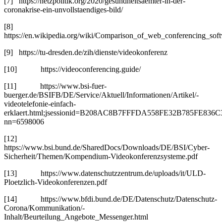
[7] https://netzpolitik.org/2020/­gesundheitsaemter-in-der-
coronakrise-ein-unvollstaendiges-bild/
[8]
https://en.wikipedia.org/wiki/Comparison_of_web_conferencing_sof
[9] https://tu-dresden.de/zih/dienste/­videokonferenz
[10] https://videoconferencing.guide/
[11] https://www.bsi-fuer-
buerger.de/BSIFB/DE/Service/Aktuell/Informationen/Artikel/­
videotelefonie-einfach-
erklaert.html;jsessionid=B208AC8B7FFFDA558FE32B785FE836C3
nn=6598006
[12]
https://www.bsi.bund.de/SharedDocs/Downloads/DE/BSI/Cyber-
Sicherheit/­Themen/Kompendium-Videokonferenzsysteme.pdf
[13] https://www.datenschutzzentrum.de/­uploads/it/ULD-
Ploetzlich-­Videokonferenzen.pdf
[14] https://www.bfdi.bund.de/DE/Datenschutz/Datenschutz-
Corona/Kommunikation/­
Inhalt/Beurteilung_Angebote_Messenger.html