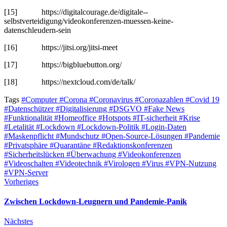
[15] https://digitalcourage.de/digitale-­
selbstverteidigung/videokonferenzen-­muessen-keine-
datenschleudern-sein
[16] https://jitsi.org/jitsi-meet
[17] https://bigbluebutton.org/
[18] https://nextcloud.com/de/talk/
Tags
#Computer
#Corona
#Coronavirus
#Coronazahlen
#Covid 19
#Datenschützer
#Digitalisierung
#DSGVO
#Fake News
#Funktionalität
#Homeoffice
#Hotspots
#IT-sicherheit
#Krise
#Letalität
#Lockdown
#Lockdown-Politik
#Login-Daten
#Maskenpflicht
#Mundschutz
#Open-Source-Lösungen
#Pandemie
#Privatsphäre
#Quarantäne
#Redaktionskonferenzen
#Sicherheitslücken
#Überwachung
#Videokonferenzen
#Videoschalten
#Videotechnik
#Virologen
#Virus
#VPN-Nutzung
#VPN-Server
Vorheriges
Zwischen Lockdown-Leugnern und Pandemie-Panik
Nächstes