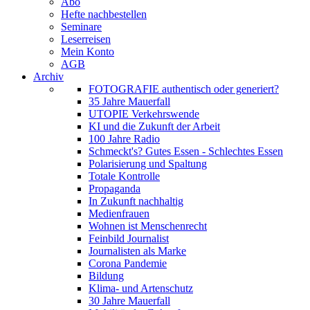
Abo
Hefte nachbestellen
Seminare
Leserreisen
Mein Konto
AGB
Archiv
FOTOGRAFIE authentisch oder generiert?
35 Jahre Mauerfall
UTOPIE Verkehrswende
KI und die Zukunft der Arbeit
100 Jahre Radio
Schmeckt's? Gutes Essen - Schlechtes Essen
Polarisierung und Spaltung
Totale Kontrolle
Propaganda
In Zukunft nachhaltig
Medienfrauen
Wohnen ist Menschenrecht
Feinbild Journalist
Journalisten als Marke
Corona Pandemie
Bildung
Klima- und Artenschutz
30 Jahre Mauerfall