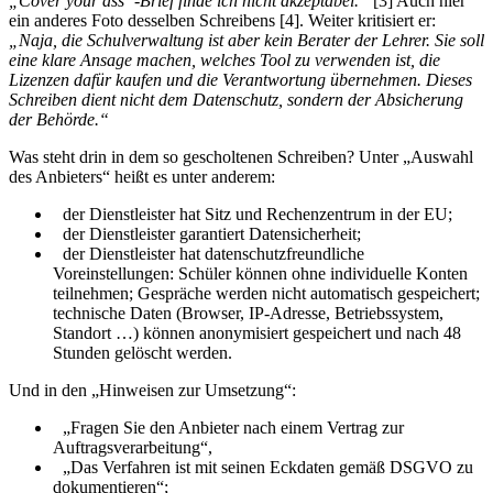
„Cover your ass“-Brief finde ich nicht akzeptabel.“
[3] Auch hier
ein anderes Foto desselben Schreibens [4]. Weiter kritisiert er:
„Naja, die Schulverwaltung ist aber kein Berater der Lehrer. Sie soll
eine klare Ansage machen, welches Tool zu verwenden ist, die
Lizenzen dafür kaufen und die Verantwortung übernehmen. Dieses
Schreiben dient nicht dem Datenschutz, sondern der Absicherung
der Behörde.“
Was steht drin in dem so gescholtenen Schreiben? Unter „Auswahl
des Anbieters“ heißt es unter anderem:
der Dienstleister hat Sitz und Rechenzentrum in der EU;
der Dienstleister garantiert Datensicherheit;
der Dienstleister hat datenschutzfreundliche
Voreinstellungen: Schüler können ohne individuelle Konten
teilnehmen; Gespräche werden nicht automatisch gespeichert;
technische Daten (Browser, IP-Adresse, Betriebssystem,
Standort …) können anonymisiert gespeichert und nach 48
Stunden gelöscht werden.
Und in den „Hinweisen zur Umsetzung“:
„Fragen Sie den Anbieter nach einem Vertrag zur
Auftragsverarbeitung“,
„Das Verfahren ist mit seinen Eckdaten gemäß DSGVO zu
dokumentieren“;