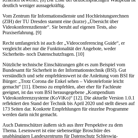
deutlich weniger aussagekräftig.
Vom Zentrum für Informationsdienste und Hochleistungsrechnen
(ZIH) der TU Dresden stammt eine (kurze) „Übersicht über
Videokonferenzdienste“. Sie beruht auf eigenen Tests, also
Praxiserfahrung. [9]
Recht umfangreich ist auch der „Videoconferencing Guide“, er
vergleicht aber nur die Funktionalität der Angebote, weder
Sicherheits- noch Datenschutzfragen. [10]
Nützliche technische Einschätzungen gibt es zum Beispiel vom
Bundesamt für Sicherheit in der Informationstechnik (BSI). Gut
verständlich und sehr empfehlenswert ist die Anleitung vom BSI für
Bürger: „Trotz Corona die Enkel sehen – Videotelefonie leicht
gemacht“ [11]. Ebenso zu empfehlen, aber eher für Fachleute
geeignet, ist das vom BSI herausgegebene „Kompendium
Videokonferenzsysteme (KoViKo)“ [12]. Die aktuelle Version 1.0.1
reflektiert den Stand der Technik bis April 2020 und stellt diesen auf
173 Seiten dar. Konkrete Empfehlungen für einzelne Programme
werden darin nicht gemacht.
Auch Datenschützer äußern sich aus ihrer Perspektive zu dem
Thema. Lesenswert ist eine siebenseitige Broschüre des
unabhängigen Landeszentrums für Datenschutz Schleswig-