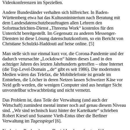
Videokonferenzen im Speziellen.
Andere Bundesländer verhalten sich hilfreicher. In Baden-
Württemberg etwa hat das Kultusministerium nach Beratung mit
dem Landesdatenschutzbeauftragten allen Lehrern den
Sofortnachrichten-Dienst „Threema Work“ kostenlos für den
Unterricht bereitgestellt. Im Gegensatz zu anderen Messenger-
Diensten ist diese Lösung datenschutzkonform, so ein Bericht von
Christiane Schulzki-Haddouti auf heise online. [5]
Man stelle sich nur einmal kurz vor, die Corona-Pandemie und der
dadurch verursachte „Lockdown“ hätten dieses Land in den
achtziger Jahren des letzten Jahrhunderts getroffen – ohne Internet
(die Top-Level-Domain „.de“ gibt es seit 1986). Die modernsten
Medien wären das Telefax, die Mobiltelefonie ist gerade im
Entstehen, die Löcher in deren Netzen lassen Schweizer Käse vor
Neid gelb werden, die wenigen Computer sind aus heutiger Sicht
unvorstellbar schwachbrüstig und nicht vernetzt.
Das Problem ist, dass Teile der Verwaltung (und auch der
Wirtschaft) zumindest mental immer noch auf genau diesem Niveau
sind. „Wir sind technisch kurz hinter der Karteikarte“ schrieben
Robert Kiesel und Susanne Vieth-Entus über die Berliner
Verwaltung im
Tagesspiegel
[6].