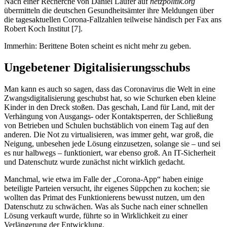
Nach einer Recherche von Daniel Laufer auf
netzpolitik.org
übermitteln die deutschen Gesundheitsämter ihre Meldungen über
die tagesaktuellen Corona-Fallzahlen teilweise händisch per Fax ans
Robert Koch Institut [7].
Immerhin: Berittene Boten scheint es nicht mehr zu geben.
Ungebetener Digitalisierungsschubs
Man kann es auch so sagen, dass das Coronavirus die Welt in eine
Zwangsdigitalisierung geschubst hat, so wie Schurken eben kleine
Kinder in den Dreck stoßen. Das geschah, Land für Land, mit der
Verhängung von Ausgangs- oder Kontaktsperren, der Schließung
von Betrieben und Schulen buchstäblich von einem Tag auf den
anderen. Die Not zu virtualisieren, was immer geht, war groß, die
Neigung, unbesehen jede Lösung einzusetzen, solange sie – und sei
es nur halbwegs – funktioniert, war ebenso groß. An IT-Sicherheit
und Datenschutz wurde zunächst nicht wirklich gedacht.
Manchmal, wie etwa im Falle der „Corona-App“ haben einige
beteiligte Parteien versucht, ihr eigenes Süppchen zu kochen; sie
wollten das Primat des Funktionierens bewusst nutzen, um den
Datenschutz zu schwächen. Was als Suche nach einer schnellen
Lösung verkauft wurde, führte so in Wirklichkeit zu einer
Verlängerung der Entwicklung.