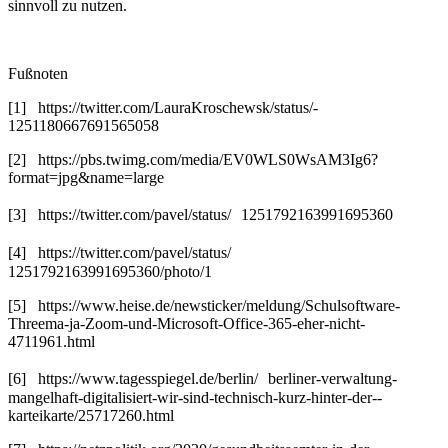
sinnvoll zu nutzen.
Fußnoten
[1] https://twitter.com/LauraKroschewsk/status/­
1251180667691565058
[2] https://pbs.twimg.com/media/EV0WLS0WsAM3Ig6?
format=jpg&name=large
[3] https://twitter.com/pavel/status/ 1251792163991695360
[4] https://twitter.com/pavel/status/
1251792163991695360/photo/1
[5] https://www.heise.de/newsticker/meldung/Schulsoftware-
Threema-ja-Zoom-und-Microsoft-Office-365-eher-nicht-
4711961.html
[6] https://www.tagesspiegel.de/berlin/ berliner-verwaltung-
mangelhaft-digitalisiert-wir-sind-technisch-kurz-hinter-der-­
karteikarte/25717260.html