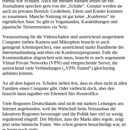
ebenso wie Schulen. Auch die meisten Medien setzen sie ein:
Journalisten sprechen gern von der „Schalte“. Genutzt werden sie
auch im privaten Bereich: Großeltern, Eltern und Kinder kommen
so zusammen. Manche Nutzung ist gar keine „Konferenz“ im
eigentlichen Sinn: So gibt es Yogastunden, Karateübungen und
japanische Teezeremonien via Netz.
Voraussetzung für die Videoschalten sind ausreichend ausgerüstete
Computer (neben Kamera und Mikrophon braucht es auch
genügend Arbeitsspeicher), eine ausreichend starke Bandbreite der
Internetanbindung und eben ein Konferenzprogramm. Falls die
Kommunikation abgesichert sein muss, braucht es auch sogenannte
Virtual Private Networks (VPN) und entsprechende Server, die
ausreichend viele Verbindungen („VPN-Tunnel“) gleichzeitig
anbieten können.
An all dem hapert es. Schulen stellen fest, dass es eben nicht in allen
Familien einen Computer gibt. Oder vielleicht doch, aber den
braucht dann tagsüber ein Elternteil fürs Homeoffice.
Viele Regionen Deutschlands sind nicht mit starken Leitungen ans
Internet angebunden, weil die Wirtschaft beim Netzausbau die
lukrativen Regionen bevorzugte und die Politik hier viel zu wenig
regulierend eingriff. Der Mythos, dass der Markt alles regele, zeigt
jetzt seine hämische Fratze. Wer schon gestern benachteiligt war, ist
es heute noch mehr.