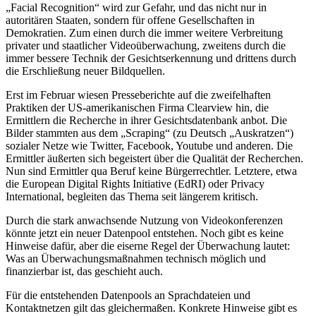
„Facial Recognition“ wird zur Gefahr, und das nicht nur in
autoritären Staaten, sondern für offene Gesellschaften in
Demokratien. Zum einen durch die immer weitere Verbreitung
privater und staatlicher Videoüberwachung, zweitens durch die
immer bessere Technik der Gesichtserkennung und drittens durch
die Erschließung neuer Bildquellen.
Erst im Februar wiesen Presseberichte auf die zweifelhaften
Praktiken der US-amerikanischen Firma Clearview hin, die
Ermittlern die Recherche in ihrer Gesichtsdatenbank anbot. Die
Bilder stammten aus dem „Scraping“ (zu Deutsch „Auskratzen“)
sozialer Netze wie Twitter, Facebook, Youtube und anderen. Die
Ermittler äußerten sich begeistert über die Qualität der Recherchen.
Nun sind Ermittler qua Beruf keine Bürgerrechtler. Letztere, etwa
die European Digital Rights Initiative (EdRI) oder Privacy
International, begleiten das Thema seit längerem kritisch.
Durch die stark anwachsende Nutzung von Videokonferenzen
könnte jetzt ein neuer Datenpool entstehen. Noch gibt es keine
Hinweise dafür, aber die eiserne Regel der Überwachung lautet:
Was an Überwachungsmaßnahmen technisch möglich und
finanzierbar ist, das geschieht auch.
Für die entstehenden Datenpools an Sprachdateien und
Kontaktnetzen gilt das gleichermaßen. Konkrete Hinweise gibt es