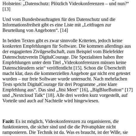
Holsteins: „Datenschutz: Plötzlich Videokonferenzen – und nun?“
[13]
Und vom Bundesbeauftragten für den Datenschutz und die
Informationsfreiheit gibt es eine Liste mit „Leitfragen zur
Beurteilung von Angeboten“. [14]
In beiden Texten gibt es zwar sinnvolle Kriterien, jedoch keine
konkreten Empfehlungen für Software. Die kommen allerdings aus
der engagierten Zivilgesellschaft, zum Beispiel vom Bielefelder
Datenschutzverein DigitalCourage. Die Spezialisten haben ihre
Empfehlungen unter dem Titel „Videokonferenzen müssen keine
Datenschleudern sein“ veröffentlicht [15]. Schon die Überschrift
macht klar, dass die kommerziellen Angebote gar nicht erst getestet
wurden – nur freie Software wurde untersucht. Nach mehrfachen
Tests spricht DigitalCourage für drei Programme „eine klare
Empfehlung aus“. Das sind „Jitsi Meet“ [16], „BigBlueButton“ [17]
und „Nextcloud Talk“ [18]. Alle drei werden kurz vorgestellt, auf
Vorteile und auch auf Nachteile wird hingewiesen.
Fazit:
Es ist möglich, Videokonferenzen zu organisieren, die
funktionieren, die sicher sind und die die Privatsphäre nicht
ramponieren. Die Technik ist da. Was es braucht, ist der Wille, sie