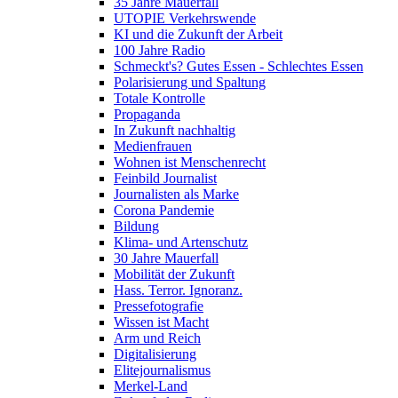
35 Jahre Mauerfall
UTOPIE Verkehrswende
KI und die Zukunft der Arbeit
100 Jahre Radio
Schmeckt's? Gutes Essen - Schlechtes Essen
Polarisierung und Spaltung
Totale Kontrolle
Propaganda
In Zukunft nachhaltig
Medienfrauen
Wohnen ist Menschenrecht
Feinbild Journalist
Journalisten als Marke
Corona Pandemie
Bildung
Klima- und Artenschutz
30 Jahre Mauerfall
Mobilität der Zukunft
Hass. Terror. Ignoranz.
Pressefotografie
Wissen ist Macht
Arm und Reich
Digitalisierung
Elitejournalismus
Merkel-Land