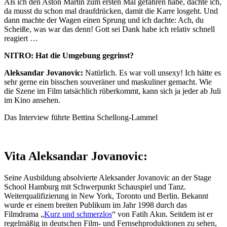
Als ich den Aston Martin zum ersten Mal gefahren habe, dachte ich,
da musst du schon mal draufdrücken, damit die Karre losgeht. Und
dann machte der Wagen einen Sprung und ich dachte: Ach, du
Scheiße, was war das denn! Gott sei Dank habe ich relativ schnell
reagiert …
NITRO: Hat die Umgebung gegrinst?
Aleksandar Jovanovic:
Natürlich. Es war voll unsexy! Ich hätte es
sehr gerne ein bisschen souveräner und maskuliner gemacht. Wie
die Szene im Film tatsächlich rüberkommt, kann sich ja jeder ab Juli
im Kino ansehen.
Das Interview führte Bettina Schellong-Lammel
Vita Aleksandar Jovanovic:
Seine Ausbildung absolvierte Aleksander Jovanovic an der Stage
School Hamburg mit Schwerpunkt Schauspiel und Tanz.
Weiterqualifizierung in New York, Toronto und Berlin. Bekannt
wurde er einem breiten Publikum im Jahr 1998 durch das
Filmdrama „
Kurz und schmerzlos
“ von Fatih Akın. Seitdem ist er
regelmäßig in deutschen Film- und Fernsehproduktionen zu sehen,