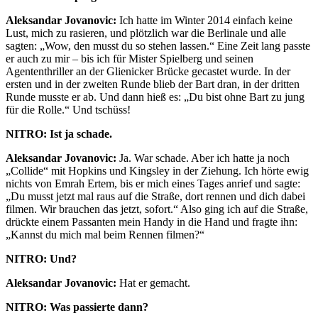
Aleksandar Jovanovic:
Ich hatte im Winter 2014 einfach keine
Lust, mich zu rasieren, und plötzlich war die Berlinale und alle
sagten: „Wow, den musst du so stehen lassen.“ Eine Zeit lang passte
er auch zu mir – bis ich für Mister Spielberg und seinen
Agententhriller an der Glienicker Brücke gecastet wurde. In der
ersten und in der zweiten Runde blieb der Bart dran, in der dritten
Runde musste er ab. Und dann hieß es: „Du bist ohne Bart zu jung
für die Rolle.“ Und tschüss!
NITRO: Ist ja schade.
Aleksandar Jovanovic:
Ja. War schade. Aber ich hatte ja noch
„Collide“ mit Hopkins und Kingsley in der Ziehung. Ich hörte ewig
nichts von Emrah Ertem, bis er mich eines Tages anrief und sagte:
„Du musst jetzt mal raus auf die Straße, dort rennen und dich dabei
filmen. Wir brauchen das jetzt, sofort.“ Also ging ich auf die Straße,
drückte einem Passanten mein Handy in die Hand und fragte ihn:
„Kannst du mich mal beim Rennen filmen?“
NITRO: Und?
Aleksandar Jovanovic:
Hat er gemacht.
NITRO: Was passierte dann?