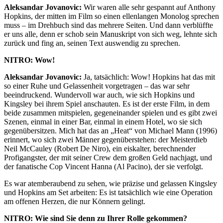
Aleksandar Jovanovic:
Wir waren alle sehr gespannt auf Anthony
Hopkins, der mitten im Film so einen ellenlangen Monolog sprechen
muss – im Drehbuch sind das mehrere Seiten. Und dann verblüffte
er uns alle, denn er schob sein Manuskript von sich weg, lehnte sich
zurück und fing an, seinen Text auswendig zu sprechen.
NITRO: Wow!
Aleksandar Jovanovic:
Ja, tatsächlich: Wow! Hopkins hat das mit
so einer Ruhe und Gelassenheit vorgetragen – das war sehr
beeindruckend. Wundervoll war auch, wie sich Hopkins und
Kingsley bei ihrem Spiel anschauten. Es ist der erste Film, in dem
beide zusammen mitspielen, gegeneinander spielen und es gibt zwei
Szenen, einmal in einer Bar, einmal in einem Hotel, wo sie sich
gegenübersitzen. Mich hat das an „Heat“ von Michael Mann (1996)
erinnert, wo sich zwei Männer gegenüberstehen: der Meisterdieb
Neil McCauley (Robert De Niro), ein eiskalter, berechnender
Profigangster, der mit seiner Crew dem großen Geld nachjagt, und
der fanatische Cop Vincent Hanna (Al Pacino), der sie verfolgt.
Es war atemberaubend zu sehen, wie präzise und gelassen Kingsley
und Hopkins am Set arbeiten: Es ist tatsächlich wie eine Operation
am offenen Herzen, die nur Könnern gelingt.
NITRO: Wie sind Sie denn zu Ihrer Rolle gekommen?