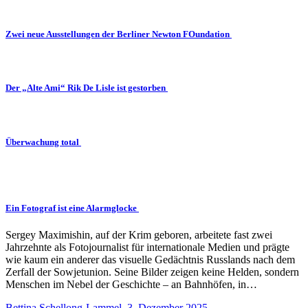
Zwei neue Ausstellungen der Berliner Newton FOundation
Der „Alte Ami“ Rik De Lisle ist gestorben
Überwachung total
Ein Fotograf ist eine Alarmglocke
Sergey Maximishin, auf der Krim geboren, arbeitete fast zwei
Jahrzehnte als Fotojournalist für internationale Medien und prägte
wie kaum ein anderer das visuelle Gedächtnis Russlands nach dem
Zerfall der Sowjetunion. Seine Bilder zeigen keine Helden, sondern
Menschen im Nebel der Geschichte – an Bahnhöfen, in…
Bettina Schellong-Lammel
,
3. Dezember 2025