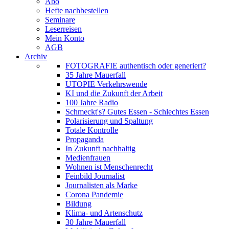
Abo
Hefte nachbestellen
Seminare
Leserreisen
Mein Konto
AGB
Archiv
FOTOGRAFIE authentisch oder generiert?
35 Jahre Mauerfall
UTOPIE Verkehrswende
KI und die Zukunft der Arbeit
100 Jahre Radio
Schmeckt's? Gutes Essen - Schlechtes Essen
Polarisierung und Spaltung
Totale Kontrolle
Propaganda
In Zukunft nachhaltig
Medienfrauen
Wohnen ist Menschenrecht
Feinbild Journalist
Journalisten als Marke
Corona Pandemie
Bildung
Klima- und Artenschutz
30 Jahre Mauerfall