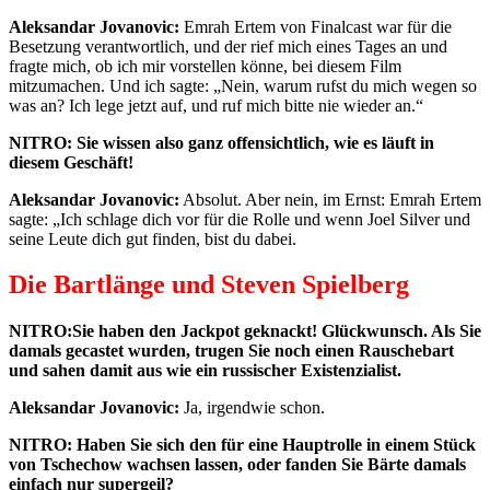
Aleksandar Jovanovic:
Emrah Ertem von Finalcast war für die
Besetzung verantwortlich, und der rief mich eines Tages an und
fragte mich, ob ich mir vorstellen könne, bei diesem Film
mitzumachen. Und ich sagte: „Nein, warum rufst du mich wegen so
was an? Ich lege jetzt auf, und ruf mich bitte nie wieder an.“
NITRO: Sie wissen also ganz offensichtlich, wie es läuft in
diesem Geschäft!
Aleksandar Jovanovic:
Absolut. Aber nein, im Ernst: Emrah Ertem
sagte: „Ich schlage dich vor für die Rolle und wenn Joel Silver und
seine Leute dich gut finden, bist du dabei.
Die Bartlänge und Steven Spielberg
NITRO:Sie haben den Jackpot geknackt! Glückwunsch. Als Sie
damals gecastet wurden, trugen Sie noch einen Rauschebart
und sahen damit aus wie ein russischer Existenzialist.
Aleksandar Jovanovic:
Ja, irgendwie schon.
NITRO: Haben Sie sich den für eine Hauptrolle in einem Stück
von Tschechow wachsen lassen, oder fanden Sie Bärte damals
einfach nur supergeil?