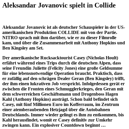
Aleksandar Jovanovic spielt in Collide
Aleksandar Jovanovic ist als deutscher Schauspieler in der US-
amerikanischen Produktion COLLIDE mit von der Partie.
NITRO sprach mit ihm darüber, wie er zu dieser Filmrolle
kam, und über die Zusammenarbeit mit Anthony Hopkins und
Ben Kingsley am Set.
Der amerikanische Rucksacktourist Casey (Nicholas Hoult)
erfährt während eines Trips durch die deutschen Alpen, dass
seine Freundin Juliette (Felicity Jones) eine große Geldsumme
für eine lebensnotwendige Operation braucht. Praktisch, dass
er zufällig auf den schrägen Dealer Geran (Ben Kingsley) trifft,
der ihm einen lukrativen Job verspricht. Infolgedessen gerät er
zwischen die Fronten eines Schmugglerkrieges, den Geran mit
dem schwerreichen Geschäftsmann und Drogenboss Hagen
Kahl (Anthony Hopkins) austrägt. Schon bald befindet sich
Casey, mit fünf Millionen Euro im Kofferraum, im Zentrum
einer atemberaubenden Hetzjagd über die Autobahnen
Deutschlands. Immer wieder gelingt es ihm zu entkommen, bis
Kahl herausfindet, womit er Casey definitiv zur Umkehr
zwingen kann. Ein explosiver Countdown beginnt …