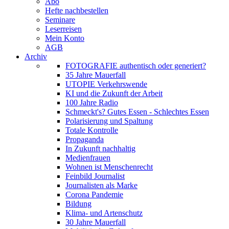
Abo
Hefte nachbestellen
Seminare
Leserreisen
Mein Konto
AGB
Archiv
FOTOGRAFIE authentisch oder generiert?
35 Jahre Mauerfall
UTOPIE Verkehrswende
KI und die Zukunft der Arbeit
100 Jahre Radio
Schmeckt's? Gutes Essen - Schlechtes Essen
Polarisierung und Spaltung
Totale Kontrolle
Propaganda
In Zukunft nachhaltig
Medienfrauen
Wohnen ist Menschenrecht
Feinbild Journalist
Journalisten als Marke
Corona Pandemie
Bildung
Klima- und Artenschutz
30 Jahre Mauerfall