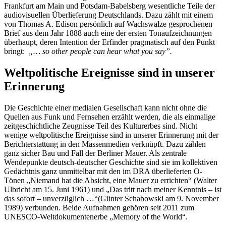
Frankfurt am Main und Potsdam-Babelsberg wesentliche Teile der
audiovisuellen Überlieferung Deutschlands. Dazu zählt mit einem
von Thomas A. Edison persönlich auf Wachswalze gesprochenen
Brief aus dem Jahr 1888 auch eine der ersten Tonaufzeichnungen
überhaupt, deren Intention der Erfinder pragmatisch auf den Punkt
bringt:
„… so other people can hear what you say”.
Weltpolitische Ereignisse sind in unserer
Erinnerung
Die Geschichte einer medialen Gesellschaft kann nicht ohne die
Quellen aus Funk und Fernsehen erzählt werden, die als einmalige
zeitgeschichtliche Zeugnisse Teil des Kulturerbes sind. Nicht
wenige weltpolitische Ereignisse sind in unserer Erinnerung mit der
Berichterstattung in den Massenmedien verknüpft. Dazu zählen
ganz sicher Bau und Fall der Berliner Mauer. Als zentrale
Wendepunkte deutsch-deutscher Geschichte sind sie im kollektiven
Gedächtnis ganz unmittelbar mit den im DRA überlieferten O-
Tönen „Niemand hat die Absicht, eine Mauer zu errichten“ (Walter
Ulbricht am 15. Juni 1961) und „Das tritt nach meiner Kenntnis – ist
das sofort – unverzüglich …“(Günter Schabowski am 9. November
1989) verbunden. Beide Aufnahmen gehören seit 2011 zum
UNESCO-Weltdokumentenerbe „Memory of the World“.