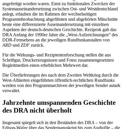
angefertigt worden waren. Einst zu funktionalen Zwecken der
Systemauseinandersetzung zwischen Ost- und Westdeutschland
anlegt, erlauben die im Rahmen der wechselseitigen
Programmbeobachtung abgefilmten und abgehörten Mitschnitte
heute eine differenzierte Auseinandersetzung mit einzelnen
Aspekten der deutsch-deutschen Geschichte. Reziprok gab das
DRA Anfang der 1990er Jahre die „West-Aufzeichnungen“ des
DDR-Fernsehens an die jeweiligen Rundfunkanstalten von
ARD
und
ZDF
zurück.
Für die Wirkungs- und Rezipientenforschung stellen die aus
Schriftgut, Druckerzeugnissen und Fotos zusammengesetzten
Begleitmedien einen erheblichen Mehrwert dar.
Die Überlieferungen des nach dem Zweiten Weltkrieg durch die
West-Alliierten eingeführten öffentlich-rechtlichen Rundfunks
werden von den Programmarchiven der jeweiligen Sender autark
verwaltet.
Jahrzehnte umspannenden Geschichte
des DRA nicht überholt
Insgesamt spiegelt sich in den Beständen des DRA – von der
Edison-Walze über das Sendemanuskript bis zum Audiofile – die