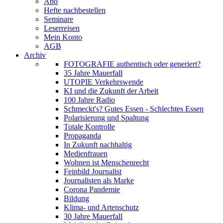
Abo
Hefte nachbestellen
Seminare
Leserreisen
Mein Konto
AGB
Archiv
FOTOGRAFIE authentisch oder generiert?
35 Jahre Mauerfall
UTOPIE Verkehrswende
KI und die Zukunft der Arbeit
100 Jahre Radio
Schmeckt's? Gutes Essen - Schlechtes Essen
Polarisierung und Spaltung
Totale Kontrolle
Propaganda
In Zukunft nachhaltig
Medienfrauen
Wohnen ist Menschenrecht
Feinbild Journalist
Journalisten als Marke
Corona Pandemie
Bildung
Klima- und Artenschutz
30 Jahre Mauerfall