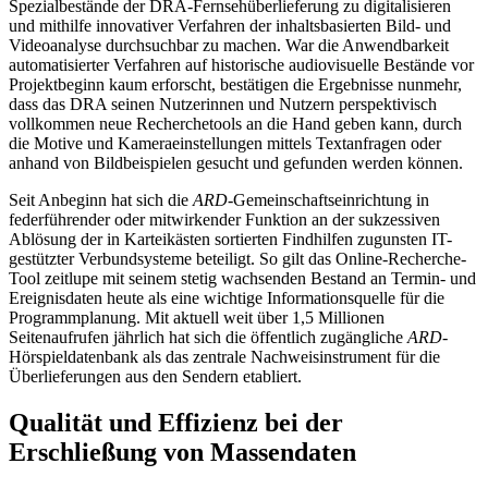
Spezialbestände der DRA-Fernsehüberlieferung zu digitalisieren
und mithilfe innovativer Verfahren der inhaltsbasierten Bild- und
Videoanalyse durchsuchbar zu machen. War die Anwendbarkeit
automatisierter Verfahren auf historische audiovisuelle Bestände vor
Projektbeginn kaum erforscht, bestätigen die Ergebnisse nunmehr,
dass das DRA seinen Nutzerinnen und Nutzern perspektivisch
vollkommen neue Recherchetools an die Hand geben kann, durch
die Motive und Kameraeinstellungen mittels Textanfragen oder
anhand von Bildbeispielen gesucht und gefunden werden können.
Seit Anbeginn hat sich die
ARD
-Gemeinschaftseinrichtung in
federführender oder mitwirkender Funktion an der sukzessiven
Ablösung der in Karteikästen sortierten Findhilfen zugunsten IT-
gestützter Verbundsysteme beteiligt. So gilt das Online-Recherche-
Tool zeitlupe mit seinem stetig wachsenden Bestand an Termin- und
Ereignisdaten heute als eine wichtige Informationsquelle für die
Programmplanung. Mit aktuell weit über 1,5 Millionen
Seitenaufrufen jährlich hat sich die öffentlich zugängliche
ARD
-
Hörspieldatenbank als das zentrale Nachweisinstrument für die
Überlieferungen aus den Sendern etabliert.
Qualität und Effizienz bei der
Erschließung von Massendaten