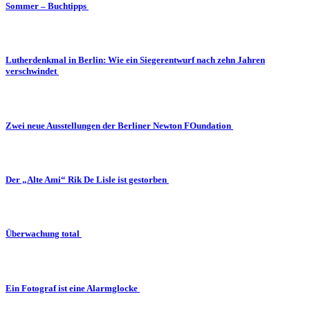
Sommer – Buchtipps
Lutherdenkmal in Berlin: Wie ein Siegerentwurf nach zehn Jahren
verschwindet
Zwei neue Ausstellungen der Berliner Newton FOundation
Der „Alte Ami“ Rik De Lisle ist gestorben
Überwachung total
Ein Fotograf ist eine Alarmglocke