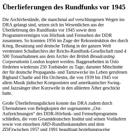
Überlieferungen des Rundfunks vor 1945
Die Archivbestände, die manchmal auf verschlungenen Wegen ins
DRA gelangt sind, setzen sich im Wesentlichen aus der
Überlieferung des Rundfunks vor 1945 sowie dem
Programmvermögen von Hörfunk und Fernsehen der DDR
zusammen. So konnten 1956 im Zuge der Rekonstruktion des durch
Krieg, Besatzung und deutsche Teilung in der ganzen Welt
verstreuten Schallarchivs der Reichs-Rundfunk-Gesellschaft rund 4
500 Tonaufnahmen aus dem Archiv der
British Broadcasting
Corporation
in London kopiert werden. Baggerarbeiten in Oslo
förderten wiederum 250 Tonbänder zu Tage, darunter Mitschnitte
der für deutsche Propaganda- und Tarnzwecke ins Leben gerufenen
Bigband Charlie and His Orchestra, die von 1939 bis 1945 vor
allem Musik jüdischer Komponisten und amerikanischer Swing-
und Jazzsänger über Kurzwelle in den alliierten Äther geschickt
hatte.
Große Überlieferungslücken konnte das DRA zudem durch
Übernahmen von Belegkopien der sogenannten „Ost-
Aufzeichnungen“ des DDR-Hörfunk- und Fernsehprogramms
schließen, die vom Gesamtdeutschen Institut und seinen Vorläufern
sowie von einzelnen
ARD
-Rundfunkanstalten und dem
ZDF
zwischen 1957 und 1991 beauftragt beziehungsweise