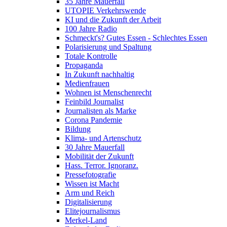
35 Jahre Mauerfall
UTOPIE Verkehrswende
KI und die Zukunft der Arbeit
100 Jahre Radio
Schmeckt's? Gutes Essen - Schlechtes Essen
Polarisierung und Spaltung
Totale Kontrolle
Propaganda
In Zukunft nachhaltig
Medienfrauen
Wohnen ist Menschenrecht
Feinbild Journalist
Journalisten als Marke
Corona Pandemie
Bildung
Klima- und Artenschutz
30 Jahre Mauerfall
Mobilität der Zukunft
Hass. Terror. Ignoranz.
Pressefotografie
Wissen ist Macht
Arm und Reich
Digitalisierung
Elitejournalismus
Merkel-Land