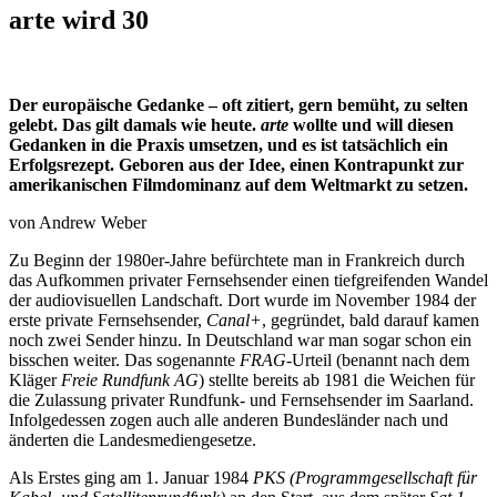
arte wird 30
Der europäische Gedanke – oft zitiert, gern bemüht, zu selten
gelebt. Das gilt damals wie heute.
arte
wollte und will diesen
Gedanken in die Praxis umsetzen, und es ist tatsächlich ein
Erfolgsrezept. Geboren aus der Idee, einen Kontrapunkt zur
amerikanischen Filmdominanz auf dem Weltmarkt zu setzen.
von Andrew Weber
Zu Beginn der 1980er-Jahre befürchtete man in Frankreich durch
das Aufkommen privater Fernsehsender einen tiefgreifenden Wandel
der audiovisuellen Landschaft. Dort wurde im November 1984 der
erste private Fernsehsender,
Canal+
, gegründet, bald darauf kamen
noch zwei Sender hinzu. In Deutschland war man sogar schon ein
bisschen weiter. Das sogenannte
FRAG
-Urteil (benannt nach dem
Kläger
Freie Rundfunk AG
) stellte bereits ab 1981 die Weichen für
die Zulassung privater Rundfunk- und Fernsehsender im Saarland.
Infolgedessen zogen auch alle anderen Bundesländer nach und
änderten die Landesmediengesetze.
Als Erstes ging am 1. Januar 1984
PKS
(Programmgesellschaft für