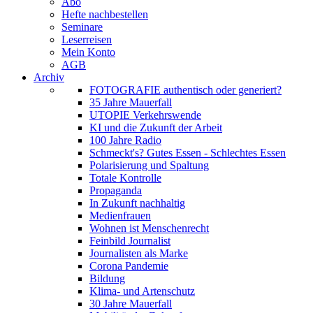
Abo
Hefte nachbestellen
Seminare
Leserreisen
Mein Konto
AGB
Archiv
FOTOGRAFIE authentisch oder generiert?
35 Jahre Mauerfall
UTOPIE Verkehrswende
KI und die Zukunft der Arbeit
100 Jahre Radio
Schmeckt's? Gutes Essen - Schlechtes Essen
Polarisierung und Spaltung
Totale Kontrolle
Propaganda
In Zukunft nachhaltig
Medienfrauen
Wohnen ist Menschenrecht
Feinbild Journalist
Journalisten als Marke
Corona Pandemie
Bildung
Klima- und Artenschutz
30 Jahre Mauerfall