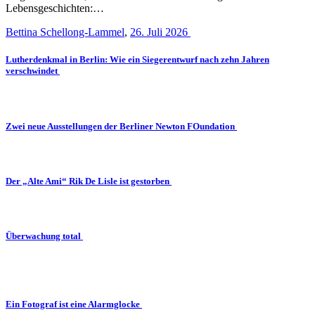
Lebensgeschichten:…
Bettina Schellong-Lammel
,
26. Juli 2026
Lutherdenkmal in Berlin: Wie ein Siegerentwurf nach zehn Jahren
verschwindet
Zwei neue Ausstellungen der Berliner Newton FOundation
Der „Alte Ami“ Rik De Lisle ist gestorben
Überwachung total
Ein Fotograf ist eine Alarmglocke