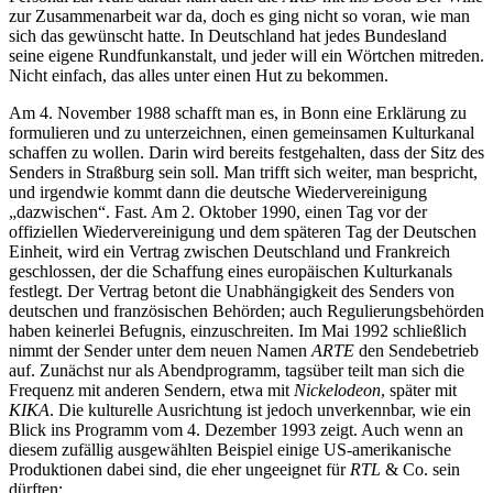
zur Zusammenarbeit war da, doch es ging nicht so voran, wie man
sich das gewünscht hatte. In Deutschland hat jedes Bundesland
seine eigene Rundfunkanstalt, und jeder will ein Wörtchen mitreden.
Nicht einfach, das alles unter einen Hut zu bekommen.
Am 4. November 1988 schafft man es, in Bonn eine Erklärung zu
formulieren und zu unterzeichnen, einen gemeinsamen Kulturkanal
schaffen zu wollen. Darin wird bereits festgehalten, dass der Sitz des
Senders in Straßburg sein soll. Man trifft sich weiter, man bespricht,
und irgendwie kommt dann die deutsche Wiedervereinigung
„dazwischen“. Fast. Am 2. Oktober 1990, einen Tag vor der
offiziellen Wiedervereinigung und dem späteren Tag der Deutschen
Einheit, wird ein Vertrag zwischen Deutschland und Frankreich
geschlossen, der die Schaffung eines europäischen Kulturkanals
festlegt. Der Vertrag betont die Unabhängigkeit des Senders von
deutschen und französischen Behörden; auch Regulierungsbehörden
haben keinerlei Befugnis, einzuschreiten. Im Mai 1992 schließlich
nimmt der Sender unter dem neuen Namen
ARTE
den Sendebetrieb
auf. Zunächst nur als Abendprogramm, tagsüber teilt man sich die
Frequenz mit anderen Sendern, etwa mit
Nickelodeon
, später mit
KIKA
. Die kulturelle Ausrichtung ist jedoch unverkennbar, wie ein
Blick ins Programm vom 4. Dezember 1993 zeigt. Auch wenn an
diesem zufällig ausgewählten Beispiel einige US-amerikanische
Produktionen dabei sind, die eher ungeeignet für
RTL
& Co. sein
dürften: