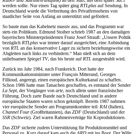
Kabel- und Satellitenrundfunk)
an den Start, aus dem später
Sat.1
werden sollte. Nur einen Tag später ging
RTLplus
auf Sendung. In
Deutschland wurde die Verbreitung des Privatfernsehens von
staatlicher Seite von Anfang an unterstützt und gefördert.
So baute man das Kabelnetz massiv aus, und das Programm war
stets ein Politikum. Edmund Stoiber schrieb 1987 an den damaligen
bayerischen Ministerpräsidenten Franz Josef Strauß: „Unsere Politik
bezüglich
RTLplus
war immer darauf ausgerichtet, eine Anbindung
von
RTL
an das konservative Lager zu sichern beziehungsweise ein
Abgleiten nach links zu verhindern.“ Man stieß sich an dem
unliebsamen
Spiegel TV
, das bis heute auf
RTL
ausgestrahlt wird.
Zurück ins Jahr 1984, nach Frankreich. Dort hatte der
Kommunikationsminister unter François Mitterand, Georges
Fillioud, angeregt, einen europäischen Kulturkanal zu schaffen.
Schon 1986 hatte man Tatsachen geschaffen, es entstand der Sender
La Sept
, der Vorgänger von
arte
, noch allein unter französischer
Führung. Doch zarte Bande nach Deutschland und in andere
europäische Staaten waren schon geknüpft. Bereits 1987 nahmen
vier europäische Sender am Programmkomitee teil:
RAI
(Italien),
Channel Four
(Großbritannien), das
ZDF
(Deutschland) und der
SSR
(Schweiz). Ziel waren Rahmenverträge für Koproduktionen.
Das
ZDF
sicherte zudem Unterstützung für Produktionsmittel und
Personal zu. Kurz darauf kam auch die
ARD
mit ins Boot. Der Wille