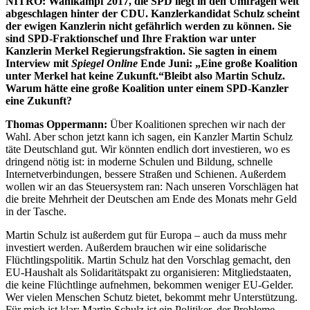
NITRO: Wahlkampf 2017, die SPD liegt in den Umfragen weit
abgeschlagen hinter der CDU. Kanzlerkandidat Schulz scheint
der ewigen Kanzlerin nicht gefährlich werden zu können. Sie
sind SPD-Fraktionschef und Ihre Fraktion war unter
Kanzlerin Merkel Regierungsfraktion. Sie sagten in einem
Interview mit
Spiegel Online
Ende Juni: „Eine große Koalition
unter Merkel hat keine Zukunft.“Bleibt also Martin Schulz.
Warum hätte eine große Koalition unter einem SPD-Kanzler
eine Zukunft?
Thomas Oppermann:
Über Koalitionen sprechen wir nach der
Wahl. Aber schon jetzt kann ich sagen, ein Kanzler Martin Schulz
täte Deutschland gut. Wir könnten endlich dort investieren, wo es
dringend nötig ist: in moderne Schulen und Bildung, schnelle
Internetverbindungen, bessere Straßen und Schienen. Außerdem
wollen wir an das Steuersystem ran: Nach unseren Vorschlägen hat
die breite Mehrheit der Deutschen am Ende des Monats mehr Geld
in der Tasche.
Martin Schulz ist außerdem gut für Europa – auch da muss mehr
investiert werden. Außerdem brauchen wir eine solidarische
Flüchtlingspolitik. Martin Schulz hat den Vorschlag gemacht, den
EU-Haushalt als Solidaritätspakt zu organisieren: Mitgliedstaaten,
die keine Flüchtlinge aufnehmen, bekommen weniger EU-Gelder.
Wer vielen Menschen Schutz bietet, bekommt mehr Unterstützung.
Für mich ist klar: Martin Schulz ist ein Politiker, der Probleme