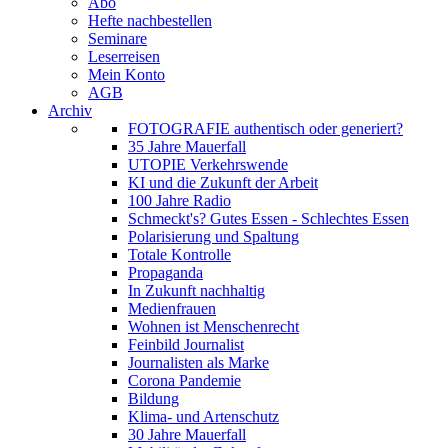
Abo
Hefte nachbestellen
Seminare
Leserreisen
Mein Konto
AGB
Archiv
FOTOGRAFIE authentisch oder generiert?
35 Jahre Mauerfall
UTOPIE Verkehrswende
KI und die Zukunft der Arbeit
100 Jahre Radio
Schmeckt's? Gutes Essen - Schlechtes Essen
Polarisierung und Spaltung
Totale Kontrolle
Propaganda
In Zukunft nachhaltig
Medienfrauen
Wohnen ist Menschenrecht
Feinbild Journalist
Journalisten als Marke
Corona Pandemie
Bildung
Klima- und Artenschutz
30 Jahre Mauerfall