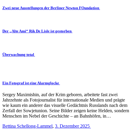
Zwei neue Ausstellungen der Berliner Newton FOundation
Der „Alte Ami“ Rik De Lisle ist gestorben
Überwachung total
Ein Fotograf ist eine Alarmglocke
Sergey Maximishin, auf der Krim geboren, arbeitete fast zwei
Jahrzehnte als Fotojournalist für internationale Medien und prägte
wie kaum ein anderer das visuelle Gedächtnis Russlands nach dem
Zerfall der Sowjetunion. Seine Bilder zeigen keine Helden, sondern
Menschen im Nebel der Geschichte – an Bahnhöfen, in…
Bettina Schellong-Lammel
,
3. Dezember 2025