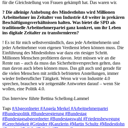
für die Gleichstellung von Frauen gekämpft hat. Das waren wir.
? Die alleinige Anhebung des Mindestlohns wird Millionen
Arbeitnehmer im Zeitalter von Industrie 4.0 weiter in prekären
Beschäftigungsverhältnissen halten. Was bietet die SPD als
traditionelle Arbeitnehmerpartei ganz konkret, um ihr Leben
ins digitale Zeitalter zu transformieren?
! Es ist für mich selbstverständlich, dass jede Arbeitnehmerin und
jeder Arbeitnehmer vom eigenen Verdienst leben können muss. Die
Einführung des Mindestlohns war dazu ein riesiger Schritt.
Millionen Menschen profitieren davon. Jetzt müssen wir an die
Rente ran – auch da muss das Sicherheitsversprechen gelten, dass
man davon auch leben können muss. Das gilt auch und gerade für
die vielen Menschen mit zeitlich befristeten Anstellungen, immer
wieder freiberuflicher Tätigkeit. Wenn wir von Industrie 4.0
sprechen, brauchen wir zeitgemäße Antworten darauf – wenn Sie
wollen, eine Politik 4.0.
Das Interview führte Bettina Schellong-Lammel
Tags
#Abgeordneter
#Angela Merkel
#Arbeitnehmerpartei
#Bundespolitik
#Bundesregierung
#Bundestag
#Bundestagsabgeordneter
#Bundestagswahl
#Friedensbewegung
#Gerechtigkeit
#Gründer
#Kanzlerin
#Martin Schultz
#Mindestlohn