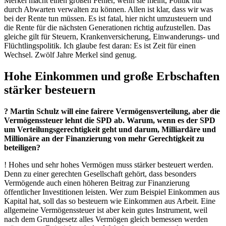
Merkel macht einen großen Fehler, wenn sie meint, Politik nur
durch Abwarten verwalten zu können. Allen ist klar, dass wir was
bei der Rente tun müssen. Es ist fatal, hier nicht umzusteuern und
die Rente für die nächsten Generationen richtig aufzustellen. Das
gleiche gilt für Steuern, Krankenversicherung, Einwanderungs- und
Flüchtlingspolitik. Ich glaube fest daran: Es ist Zeit für einen
Wechsel. Zwölf Jahre Merkel sind genug.
Hohe Einkommen und große Erbschaften
stärker besteuern
? Martin Schulz will eine fairere Vermögensverteilung, aber die
Vermögenssteuer lehnt die SPD ab. Warum, wenn es der SPD
um Verteilungsgerechtigkeit geht und darum, Milliardäre und
Millionäre an der Finanzierung von mehr Gerechtigkeit zu
beteiligen?
! Hohes und sehr hohes Vermögen muss stärker besteuert werden.
Denn zu einer gerechten Gesellschaft gehört, dass besonders
Vermögende auch einen höheren Beitrag zur Finanzierung
öffentlicher Investitionen leisten. Wer zum Beispiel Einkommen aus
Kapital hat, soll das so besteuern wie Einkommen aus Arbeit. Eine
allgemeine Vermögenssteuer ist aber kein gutes Instrument, weil
nach dem Grundgesetz alles Vermögen gleich bemessen werden