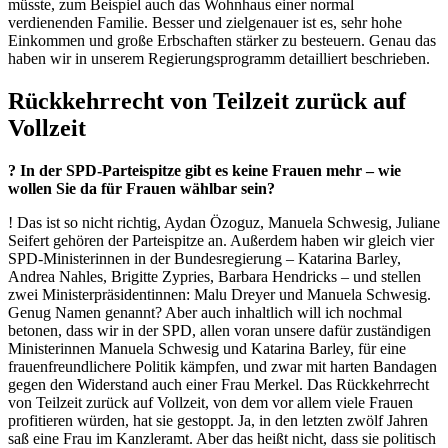
müsste, zum Beispiel auch das Wohnhaus einer normal
verdienenden Familie. Besser und zielgenauer ist es, sehr hohe
Einkommen und große Erbschaften stärker zu besteuern. Genau das
haben wir in unserem Regierungsprogramm detailliert beschrieben.
Rückkehrrecht von Teilzeit zurück auf
Vollzeit
? In der SPD-Parteispitze gibt es keine Frauen mehr – wie
wollen Sie da für Frauen wählbar sein?
! Das ist so nicht richtig, Aydan Özoguz, Manuela Schwesig, Juliane
Seifert gehören der Parteispitze an. Außerdem haben wir gleich vier
SPD-Ministerinnen in der Bundesregierung – Katarina Barley,
Andrea Nahles, Brigitte Zypries, Barbara Hendricks – und stellen
zwei Ministerpräsidentinnen: Malu Dreyer und Manuela Schwesig.
Genug Namen genannt? Aber auch inhaltlich will ich nochmal
betonen, dass wir in der SPD, allen voran unsere dafür zuständigen
Ministerinnen Manuela Schwesig und Katarina Barley, für eine
frauenfreundlichere Politik kämpfen, und zwar mit harten Bandagen
gegen den Widerstand auch einer Frau Merkel. Das Rückkehrrecht
von Teilzeit zurück auf Vollzeit, von dem vor allem viele Frauen
profitieren würden, hat sie gestoppt. Ja, in den letzten zwölf Jahren
saß eine Frau im Kanzleramt. Aber das heißt nicht, dass sie politisch