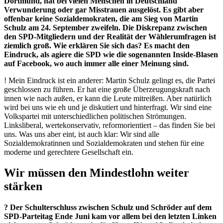
Dortmund, hat bei vielen Menschen in Deutschland
Verwunderung oder gar Misstrauen ausgelöst. Es gibt aber
offenbar keine Sozialdemokraten, die am Sieg von Martin
Schulz am 24. September zweifeln. Die Diskrepanz zwischen
den SPD-Mitgliedern und der Realität der Wählerumfragen ist
ziemlich groß. Wie erklären Sie sich das? Es macht den
Eindruck, als agiere die SPD wie die sogenannten Inside-Blasen
auf Facebook, wo auch immer alle einer Meinung sind.
! Mein Eindruck ist ein anderer: Martin Schulz gelingt es, die Partei
geschlossen zu führen. Er hat eine große Überzeugungskraft nach
innen wie nach außen, er kann die Leute mitreißen. Aber natürlich
wird bei uns wie eh und je diskutiert und hinterfragt. Wir sind eine
Volkspartei mit unterschiedlichen politischen Strömungen.
Linksliberal, wertekonservativ, reformorientiert – das finden Sie bei
uns. Was uns aber eint, ist auch klar: Wir sind alle
Sozialdemokratinnen und Sozialdemokraten und stehen für eine
moderne und gerechtere Gesellschaft ein.
Wir müssen den Mindestlohn weiter
stärken
? Der Schulterschluss zwischen Schulz und Schröder auf dem
SPD-Parteitag Ende Juni kam vor allem bei den letzten Linken