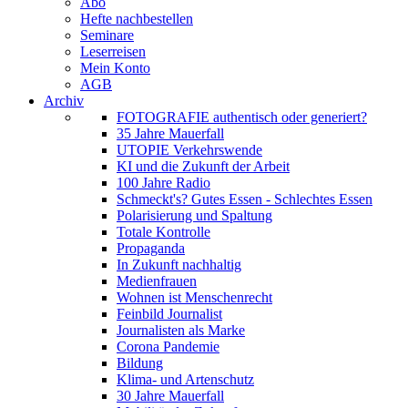
Abo
Hefte nachbestellen
Seminare
Leserreisen
Mein Konto
AGB
Archiv
FOTOGRAFIE authentisch oder generiert?
35 Jahre Mauerfall
UTOPIE Verkehrswende
KI und die Zukunft der Arbeit
100 Jahre Radio
Schmeckt's? Gutes Essen - Schlechtes Essen
Polarisierung und Spaltung
Totale Kontrolle
Propaganda
In Zukunft nachhaltig
Medienfrauen
Wohnen ist Menschenrecht
Feinbild Journalist
Journalisten als Marke
Corona Pandemie
Bildung
Klima- und Artenschutz
30 Jahre Mauerfall