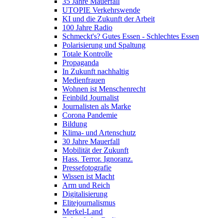
35 Jahre Mauerfall
UTOPIE Verkehrswende
KI und die Zukunft der Arbeit
100 Jahre Radio
Schmeckt's? Gutes Essen - Schlechtes Essen
Polarisierung und Spaltung
Totale Kontrolle
Propaganda
In Zukunft nachhaltig
Medienfrauen
Wohnen ist Menschenrecht
Feinbild Journalist
Journalisten als Marke
Corona Pandemie
Bildung
Klima- und Artenschutz
30 Jahre Mauerfall
Mobilität der Zukunft
Hass. Terror. Ignoranz.
Pressefotografie
Wissen ist Macht
Arm und Reich
Digitalisierung
Elitejournalismus
Merkel-Land