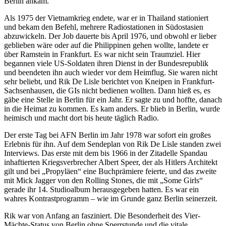
Berlin ankam.
Als 1975 der Vietnamkrieg endete, war er in Thailand stationiert
und bekam den Befehl, mehrere Radiostationen in Südostasien
abzuwickeln. Der Job dauerte bis April 1976, und obwohl er lieber
geblieben wäre oder auf die Philippinen gehen wollte, landete er
über Ramstein in Frankfurt. Es war nicht sein Traumziel. Hier
begannen viele US-Soldaten ihren Dienst in der Bundesrepublik
und beendeten ihn auch wieder vor dem Heimflug. Sie waren nicht
sehr beliebt, und Rik De Lisle berichtet von Kneipen in Frankfurt-
Sachsenhausen, die GIs nicht bedienen wollten. Dann hieß es, es
gäbe eine Stelle in Berlin für ein Jahr. Er sagte zu und hoffte, danach
in die Heimat zu kommen. Es kam anders. Er blieb in Berlin, wurde
heimisch und macht dort bis heute täglich Radio.
Der erste Tag bei AFN Berlin im Jahr 1978 war sofort ein großes
Erlebnis für ihn. Auf dem Sendeplan von Rik De Lisle standen zwei
Interviews. Das erste mit dem bis 1966 in der Zitadelle Spandau
inhaftierten Kriegsverbrecher Albert Speer, der als Hitlers Architekt
gilt und bei „Propyläen“ eine Buchprämiere feierte, und das zweite
mit Mick Jagger von den Rolling Stones, die mit „Some Girls“
gerade ihr 14. Studioalbum herausgegeben hatten. Es war ein
wahres Kontrastprogramm – wie im Grunde ganz Berlin seinerzeit.
Rik war von Anfang an fasziniert. Die Besonderheit des Vier-
Mächte-Status von Berlin ohne Sperrstunde und die vitale