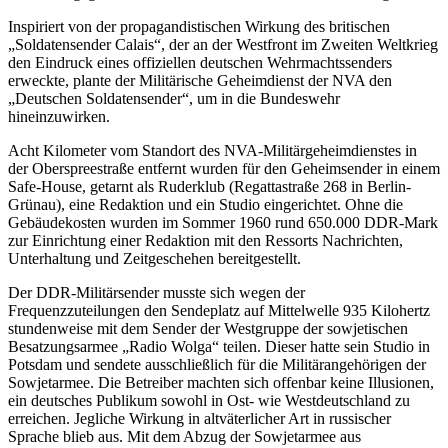
Inspiriert von der propagandistischen Wirkung des britischen
„Soldatensender Calais“, der an der Westfront im Zweiten Weltkrieg
den Eindruck eines offiziellen deutschen Wehrmachtssenders
erweckte, plante der Militärische Geheimdienst der NVA den
„Deutschen Soldatensender“, um in die Bundeswehr
hineinzuwirken.
Acht Kilometer vom Standort des NVA-Militärgeheimdienstes in
der Oberspreestraße entfernt wurden für den Geheimsender in einem
Safe-House, getarnt als Ruderklub (Regattastraße 268 in Berlin-
Grünau), eine Redaktion und ein Studio eingerichtet. Ohne die
Gebäudekosten wurden im Sommer 1960 rund 650.000 DDR-Mark
zur Einrichtung einer Redaktion mit den Ressorts Nachrichten,
Unterhaltung und Zeitgeschehen bereitgestellt.
Der DDR-Militärsender musste sich wegen der
Frequenzzuteilungen den Sendeplatz auf Mittelwelle 935 Kilohertz
stundenweise mit dem Sender der Westgruppe der sowjetischen
Besatzungsarmee „Radio Wolga“ teilen. Dieser hatte sein Studio in
Potsdam und sendete ausschließlich für die Militärangehörigen der
Sowjetarmee. Die Betreiber machten sich offenbar keine Illusionen,
ein deutsches Publikum sowohl in Ost- wie Westdeutschland zu
erreichen. Jegliche Wirkung in altväterlicher Art in russischer
Sprache blieb aus. Mit dem Abzug der Sowjetarmee aus