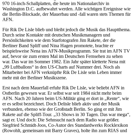
970 16-inch-Schallplatten, die heute im Nationalarchiv in
Washington D.C. aufbewahrt werden. Alle wichtigen Ereignisse wie
die Berlin-Blockade, der Mauerbau und -fall waren stets Themen für
AFN.
Für Rik De Lisle blieb und bleibt jedoch die Musik das Hauptthema.
Durch seine Kontakte mit deutschen Musikmanagern und
Persönlichkeiten wie dem Starfotografen Jim Rakete, der die
Berliner Band Spliff und Nina Hagen promotete, brachte er
beispielsweise Nena ins AFN-Musikprogramm. Sie trat im AFN TV
auf, bevor sie zum ersten Mal im Deutschen Fernsehen zu sehen
war. Das war im Sommer 1982. Ein Jahr später kletterte Nena mit
„99 Luftballons“ in den US-Charts auf Nummer drei. Noch als
Mitarbeiter bei AFN verknüpfte Rik De Lisle sein Leben immer
mehr mit der Berliner Musikszene.
Erst nach dem Mauerfall erfuhr Rik De Lisle, wie beliebt AFN in
Ostberlin gewesen war. Er selbst war seit 1984 nicht mehr beim
AFN. Nach 20 Jahren beim US-Militär ging er dort in „Rente“, wie
er es selbst bezeichnet. Doch Delisle blieb aktiv und der Musik
verbunden, ebenso wie der Großstadt Berlin. So ging er mit Jim
Rakete auf die Spliff-Tour. „33 Shows in 30 Tagen. Das war mega“,
sagt er. Und doch: Die Sehnsucht nach dem Radio war größer.
Siegfried Schmidt-Joos, Co-Autor des Standardwerks Rocklexikon
(Rowohlt, gemeinsam mit Barry Graves), holte ihn zum RIAS und