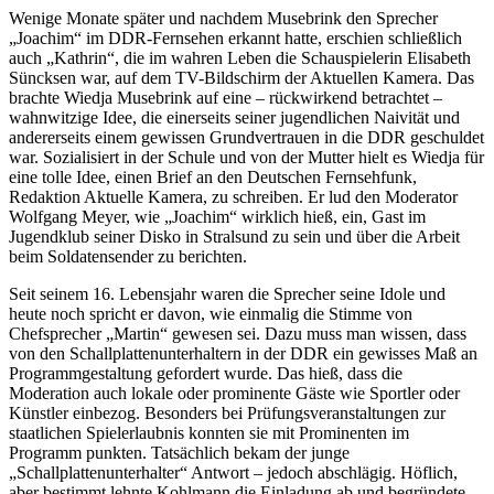
Wenige Monate später und nachdem Musebrink den Sprecher
„Joachim“ im DDR-Fernsehen erkannt hatte, erschien schließlich
auch „Kathrin“, die im wahren Leben die Schauspielerin Elisabeth
Süncksen war, auf dem TV-Bildschirm der Aktuellen Kamera. Das
brachte Wiedja Musebrink auf eine – rückwirkend betrachtet –
wahnwitzige Idee, die einerseits seiner jugendlichen Naivität und
andererseits einem gewissen Grundvertrauen in die DDR geschuldet
war. Sozialisiert in der Schule und von der Mutter hielt es Wiedja für
eine tolle Idee, einen Brief an den Deutschen Fernsehfunk,
Redaktion Aktuelle Kamera, zu schreiben. Er lud den Moderator
Wolfgang Meyer, wie „Joachim“ wirklich hieß, ein, Gast im
Jugendklub seiner Disko in Stralsund zu sein und über die Arbeit
beim Soldatensender zu berichten.
Seit seinem 16. Lebensjahr waren die Sprecher seine Idole und
heute noch spricht er davon, wie einmalig die Stimme von
Chefsprecher „Martin“ gewesen sei. Dazu muss man wissen, dass
von den Schallplattenunterhaltern in der DDR ein gewisses Maß an
Programmgestaltung gefordert wurde. Das hieß, dass die
Moderation auch lokale oder prominente Gäste wie Sportler oder
Künstler einbezog. Besonders bei Prüfungsveranstaltungen zur
staatlichen Spiel­erlaubnis konnten sie mit Prominenten im
Programm punkten. Tatsächlich bekam der junge
„Schallplattenunterhalter“ Antwort – jedoch abschlägig. Höflich,
aber bestimmt lehnte Kohlmann die Einladung ab und begründete