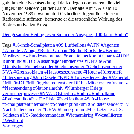
gab ihm eine Nachtsendung. Die Kollegen dort waren alle viel
jünger, und seitdem gilt der Claim „Der alte Ami“. Als am 10.
November 1989 etwa hundert Ostberliner Jugendliche in sein
Radiostudio strömten, bemerkte er die tatsächliche Wirkung des
Radios im Kalten Krieg.
Den gesamten Beitrag lesen Sie in der Ausgabe „100 Jahre Radio“
Tags
#16-inch-Schallplatten
#99 Luftballons
#AFN
#Agenten
#Alliierte
#Amiga
#Berlin Grünau
#Berlin-Blockade
#Berliner
Musikszene
#Bundeswehrangehörigen
#Checkpoint Charly
#DDR
Rundfunk
#DDR-Auslandsgeheimdienstes
#Der alte Ami
#Deutscher Freiheitssender
#Geheimsender
#Geheimsender der
NVA
#Grenzsoldaten
#Hausbesetzerszene
#Hörer
#Hörerbriefe
#Interzonenzug
#Jim Rakete
#KPD
#Kurzwellensender
#Mauerfall
#Militär-DJ
#Militärgeheimdienst der DDR
#Mittelwellenfrequenz
#Nachtsendung
#Nationalarchiv
#Nürnberger Kriegs-
verbrecherprozesse
#NVA
#Ostberlin
#Radio
#Radio-Ikone
#Radiostudio
#Rik De Lisle
#Rocklexikon
#Safe-House
#Schallplattenunterhalter
#Schattenpublikum
#Soldatensender
#TV-
Nachrichtensprecher
#UKW
#Underground-Musik-Szene
#US-
Soldaten
#US-Stadtkommandant
#Vietnamkrieg
#Westalliierten
#Westfront
Vorheriges