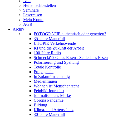
Abo
Hefte nachbestellen
Seminare
Leserreisen
Mein Konto
AGB
Archiv
FOTOGRAFIE authentisch oder generiert?
35 Jahre Mauerfall
UTOPIE Verkehrswende
KI und die Zukunft der Arbeit
100 Jahre Radio
Schmeckt's? Gutes Essen - Schlechtes Essen
Polarisierung und Spaltung
Totale Kontrolle
Propaganda
In Zukunft nachhaltig
Medienfrauen
Wohnen ist Menschenrecht
Feinbild Journalist
Journalisten als Marke
Corona Pandemie
Bildung
Klima- und Artenschutz
30 Jahre Mauerfall