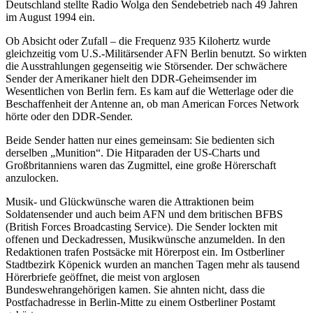
Deutschland stellte Radio Wolga den Sendebetrieb nach 49 Jahren
im August 1994 ein.
Ob Absicht oder Zufall – die Frequenz 935 Kilohertz wurde
gleichzeitig vom U.S.-Militärsender AFN Berlin benutzt. So wirkten
die Ausstrahlungen gegenseitig wie Störsender. Der schwächere
Sender der Amerikaner hielt den DDR-Geheimsender im
Wesentlichen von Berlin fern. Es kam auf die Wetterlage oder die
Beschaffenheit der Antenne an, ob man American Forces Network
hörte oder den DDR-Sender.
Beide Sender hatten nur eines gemeinsam: Sie bedienten sich
derselben „Munition“. Die Hitparaden der US-Charts und
Großbritanniens waren das Zugmittel, eine große Hörerschaft
anzulocken.
Musik- und Glückwünsche waren die Attraktionen beim
Soldatensender und auch beim AFN und dem britischen BFBS
(British Forces Broadcasting Service). Die Sender lockten mit
offenen und Deckadressen, Musikwünsche anzumelden. In den
Redaktionen trafen Postsäcke mit Hörerpost ein. Im Ostberliner
Stadtbezirk Köpenick wurden an manchen Tagen mehr als tausend
Hörerbriefe geöffnet, die meist von arglosen
Bundeswehrangehörigen kamen. Sie ahnten nicht, dass die
Postfachadresse in Berlin-Mitte zu einem Ostberliner Postamt