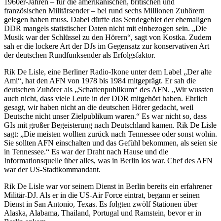
1960er-Jahren – für die amerikanischen, britischen und
französischen Militärsender – bei rund sechs Millionen Zuhörern
gelegen haben muss. Dabei dürfte das Sendegebiet der ehemaligen
DDR mangels statistischer Daten nicht mit einbezogen sein. „Die
Musik war der Schlüssel zu den Hörern“, sagt von Kostka. Zudem
sah er die lockere Art der DJs im Gegensatz zur konservativen Art
der deutschen Rundfunksender als Erfolgsfaktor.
Rik De Lisle, eine Berliner Radio-Ikone unter dem Label „Der alte
Ami“, hat den AFN von 1978 bis 1984 mitgeprägt. Er sah die
deutschen Zuhörer als „Schattenpublikum“ des AFN. „Wir wussten
auch nicht, dass viele Leute in der DDR mitgehört haben. Ehrlich
gesagt, wir haben nicht an die deutschen Hörer gedacht, weil
Deutsche nicht unser Zielpublikum waren.“ Es war nicht so, dass
GIs mit großer Begeisterung nach Deutschland kamen. Rik De Lisle
sagt: „Die meisten wollten zurück nach Tennessee oder sonst wohin.
Sie sollten AFN einschalten und das Gefühl bekommen, als seien sie
in Tennessee.“ Es war der Draht nach Hause und die
Informationsquelle über alles, was in Berlin los war. Chef des AFN
war der US-Stadtkommandant.
Rik De Lisle war vor seinem Dienst in Berlin bereits ein erfahrener
Militär-DJ. Als er in die US-Air Force eintrat, begann er seinen
Dienst in San Antonio, Texas. Es folgten zwölf Stationen über
Alaska, Alabama, Thailand, Portugal und Ramstein, bevor er in