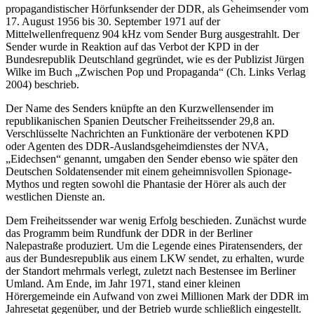
propagandistischer Hörfunksender der DDR, als Geheimsender vom
17. August 1956 bis 30. September 1971 auf der
Mittelwellenfrequenz 904 kHz vom Sender Burg ausgestrahlt. Der
Sender wurde in Reaktion auf das Verbot der KPD in der
Bundesrepublik Deutschland gegründet, wie es der Publizist Jürgen
Wilke im Buch „Zwischen Pop und Propaganda“ (Ch. Links Verlag
2004) beschrieb.
Der Name des Senders knüpfte an den Kurzwellensender im
republikanischen Spanien Deutscher Freiheitssender 29,8 an.
Verschlüsselte Nachrichten an Funktionäre der verbotenen KPD
oder Agenten des DDR-Auslandsgeheimdienstes der NVA,
„Eidechsen“ genannt, umgaben den Sender ebenso wie später den
Deutschen Soldatensender mit einem geheimnisvollen Spionage-
Mythos und regten sowohl die Phantasie der Hörer als auch der
westlichen Dienste an.
Dem Freiheitssender war wenig Erfolg beschieden. Zunächst wurde
das Programm beim Rundfunk der DDR in der Berliner
Nalepastraße produziert. Um die Legende eines Piratensenders, der
aus der Bundesrepublik aus einem LKW sendet, zu erhalten, wurde
der Standort mehrmals verlegt, zuletzt nach Bestensee im Berliner
Umland. Am Ende, im Jahr 1971, stand einer kleinen
Hörergemeinde ein Aufwand von zwei Millionen Mark der DDR im
Jahresetat gegenüber, und der Betrieb wurde schließlich eingestellt.