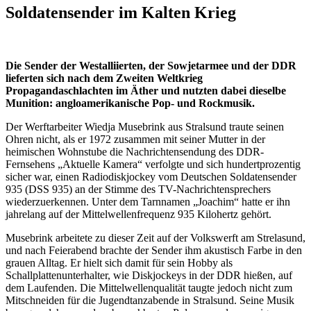
Soldatensender im Kalten Krieg
Die Sender der Westalliierten, der Sowjetarmee und der DDR
lieferten sich nach dem Zweiten Weltkrieg
Propagandaschlachten im Äther und nutzten dabei dieselbe
Munition: angloamerikanische Pop- und Rockmusik.
Der Werftarbeiter Wiedja Musebrink aus Stralsund traute seinen
Ohren nicht, als er 1972 zusammen mit seiner Mutter in der
heimischen Wohnstube die Nachrichtensendung des DDR-
Fernsehens „Aktuelle Kamera“ verfolgte und sich hundertprozentig
sicher war, einen Radiodiskjockey vom Deutschen Soldatensender
935 (DSS 935) an der Stimme des TV-Nachrichtensprechers
wiederzuerkennen. Unter dem Tarnnamen „Joachim“ hatte er ihn
jahrelang auf der Mittelwellenfrequenz 935 Kilohertz gehört.
Musebrink arbeitete zu dieser Zeit auf der Volkswerft am Strelasund,
und nach Feierabend brachte der Sender ihm akustisch Farbe in den
grauen Alltag. Er hielt sich damit für sein Hobby als
Schallplattenunterhalter, wie Diskjockeys in der DDR hießen, auf
dem Laufenden. Die Mittelwellenqualität taugte jedoch nicht zum
Mitschneiden für die Jugendtanzabende in Stralsund. Seine Musik