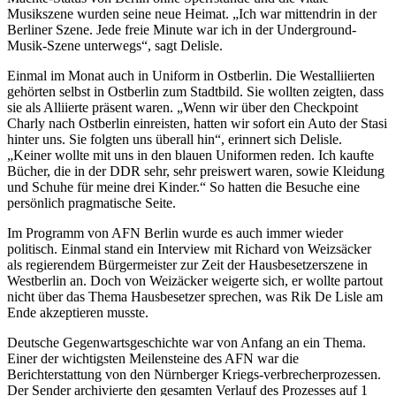
Musikszene wurden seine neue Heimat. „Ich war mittendrin in der
Berliner Szene. Jede freie Minute war ich in der Underground-
Musik-Szene unterwegs“, sagt Delisle.
Einmal im Monat auch in Uniform in Ostberlin. Die Westalliierten
gehörten selbst in Ostberlin zum Stadtbild. Sie wollten zeigten, dass
sie als Alliierte präsent waren. „Wenn wir über den Checkpoint
Charly nach Ostberlin einreisten, hatten wir sofort ein Auto der Stasi
hinter uns. Sie folgten uns überall hin“, erinnert sich Delisle.
„Keiner wollte mit uns in den blauen Uniformen reden. Ich kaufte
Bücher, die in der DDR sehr, sehr preiswert waren, sowie Kleidung
und Schuhe für meine drei Kinder.“ So hatten die Besuche eine
persönlich pragmatische Seite.
Im Programm von AFN Berlin wurde es auch immer wieder
politisch. Einmal stand ein Interview mit Richard von Weizsäcker
als regierendem Bürgermeister zur Zeit der Hausbesetzerszene in
Westberlin an. Doch von Weizäcker weigerte sich, er wollte partout
nicht über das Thema Hausbesetzer sprechen, was Rik De Lisle am
Ende akzeptieren musste.
Deutsche Gegenwartsgeschichte war von Anfang an ein Thema.
Einer der wichtigsten Meilensteine des AFN war die
Berichterstattung von den Nürnberger Kriegs-verbrecherprozessen.
Der Sender archivierte den gesamten Verlauf des Prozesses auf 1