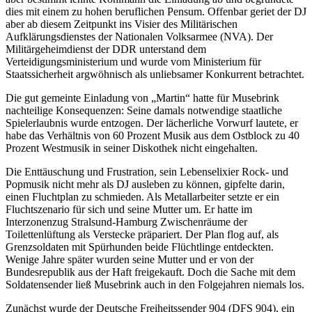
dies mit einem zu hohen beruflichen Pensum. Offenbar geriet der DJ
aber ab diesem Zeitpunkt ins Visier des Militärischen
Aufklärungsdienstes der Nationalen Volksarmee (NVA). Der
Militärgeheimdienst der DDR unterstand dem
Verteidigungsministerium und wurde vom Ministerium für
Staatssicherheit argwöhnisch als unliebsamer Konkurrent betrachtet.
Die gut gemeinte Einladung von „Martin“ hatte für Musebrink
nachteilige Konsequenzen: Seine damals notwendige staatliche
Spielerlaubnis wurde entzogen. Der lächerliche Vorwurf lautete, er
habe das Verhältnis von 60 Prozent Musik aus dem Ostblock zu 40
Prozent Westmusik in seiner Diskothek nicht eingehalten.
Die Enttäuschung und Frustration, sein Lebenselixier Rock- und
Popmusik nicht mehr als DJ ausleben zu können, gipfelte darin,
einen Fluchtplan zu schmieden. Als Metallarbeiter setzte er ein
Fluchtszenario für sich und seine Mutter um. Er hatte im
Interzonenzug Stralsund-Hamburg Zwischenräume der
Toilettenlüftung als Verstecke präpariert. Der Plan flog auf, als
Grenzsoldaten mit Spürhunden beide Flüchtlinge entdeckten.
Wenige Jahre später wurden seine Mutter und er von der
Bundesrepublik aus der Haft freigekauft. Doch die Sache mit dem
Soldatensender ließ Musebrink auch in den Folgejahren niemals los.
Zunächst wurde der Deutsche Freiheitssender 904 (DFS 904), ein