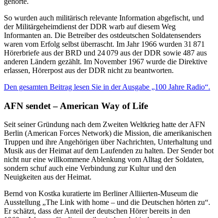
gehörte.
So wurden auch militärisch relevante Information abgefischt, und
der Militärgeheimdienst der DDR warb auf diesem Weg
Informanten an. Die Betreiber des ostdeutschen Soldatensenders
waren vom Erfolg selbst überrascht. Im Jahr 1966 wurden 31 871
Hörerbriefe aus der BRD und 24 079 aus der DDR sowie 487 aus
anderen Ländern gezählt. Im November 1967 wurde die Direktive
erlassen, Hörerpost aus der DDR nicht zu beantworten.
Den gesamten Beitrag lesen Sie in der Ausgabe „100 Jahre Radio“.
AFN sendet – American Way of Life
Seit seiner Gründung nach dem Zweiten Weltkrieg hatte der AFN
Berlin (American Forces Network) die Mission, die amerikanischen
Truppen und ihre Angehörigen über Nachrichten, Unterhaltung und
Musik aus der Heimat auf dem Laufenden zu halten. Der Sender bot
nicht nur eine willkommene Ablenkung vom Alltag der Soldaten,
sondern schuf auch eine Verbindung zur Kultur und den
Neuigkeiten aus der Heimat.
Bernd von Kostka kuratierte im Berliner Alliierten-Museum die
Ausstellung „The Link with home – und die Deutschen hörten zu“.
Er schätzt, dass der Anteil der deutschen Hörer bereits in den