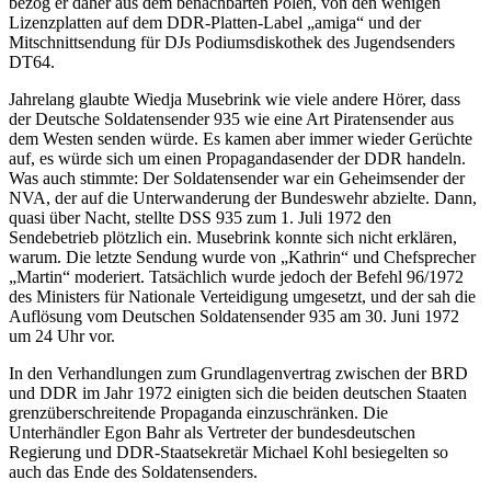
bezog er daher aus dem benachbarten Polen, von den wenigen
Lizenzplatten auf dem DDR-Platten-Label „amiga“ und der
Mitschnittsendung für DJs Podiumsdiskothek des Jugendsenders
DT64.
Jahrelang glaubte Wiedja Musebrink wie viele andere Hörer, dass
der Deutsche Soldatensender 935 wie eine Art Piratensender aus
dem Westen senden würde. Es kamen aber immer wieder Gerüchte
auf, es würde sich um einen Propagandasender der DDR handeln.
Was auch stimmte: Der Soldatensender war ein Geheimsender der
NVA, der auf die Unterwanderung der Bundeswehr abzielte. Dann,
quasi über Nacht, stellte DSS 935 zum 1. Juli 1972 den
Sendebetrieb plötzlich ein. Musebrink konnte sich nicht erklären,
warum. Die letzte Sendung wurde von „Kathrin“ und Chefsprecher
„Martin“ moderiert. Tatsächlich wurde jedoch der Befehl 96/1972
des Ministers für Nationale Verteidigung umgesetzt, und der sah die
Auflösung vom Deutschen Soldatensender 935 am 30. Juni 1972
um 24 Uhr vor.
In den Verhandlungen zum Grundlagenvertrag zwischen der BRD
und DDR im Jahr 1972 einigten sich die beiden deutschen Staaten
grenzüberschreitende Propaganda einzuschränken. Die
Unterhändler Egon Bahr als Vertreter der bundesdeutschen
Regierung und DDR-Staatsekretär Michael Kohl besiegelten so
auch das Ende des Soldatensenders.