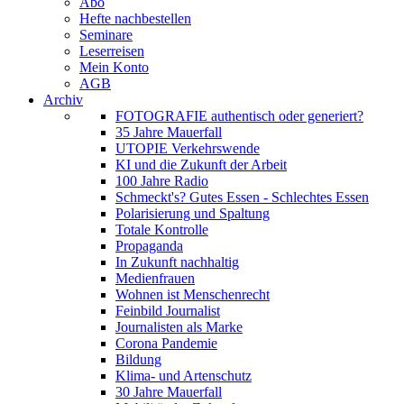
Abo
Hefte nachbestellen
Seminare
Leserreisen
Mein Konto
AGB
Archiv
FOTOGRAFIE authentisch oder generiert?
35 Jahre Mauerfall
UTOPIE Verkehrswende
KI und die Zukunft der Arbeit
100 Jahre Radio
Schmeckt's? Gutes Essen - Schlechtes Essen
Polarisierung und Spaltung
Totale Kontrolle
Propaganda
In Zukunft nachhaltig
Medienfrauen
Wohnen ist Menschenrecht
Feinbild Journalist
Journalisten als Marke
Corona Pandemie
Bildung
Klima- und Artenschutz
30 Jahre Mauerfall