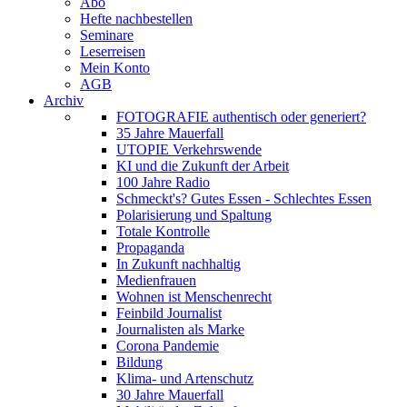
Abo
Hefte nachbestellen
Seminare
Leserreisen
Mein Konto
AGB
Archiv
FOTOGRAFIE authentisch oder generiert?
35 Jahre Mauerfall
UTOPIE Verkehrswende
KI und die Zukunft der Arbeit
100 Jahre Radio
Schmeckt's? Gutes Essen - Schlechtes Essen
Polarisierung und Spaltung
Totale Kontrolle
Propaganda
In Zukunft nachhaltig
Medienfrauen
Wohnen ist Menschenrecht
Feinbild Journalist
Journalisten als Marke
Corona Pandemie
Bildung
Klima- und Artenschutz
30 Jahre Mauerfall