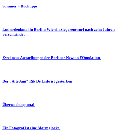
Sommer – Buchtipps
Lutherdenkmal in Berlin: Wie ein Siegerentwurf nach zehn Jahren
verschwindet
Zwei neue Ausstellungen der Berliner Newton FOundation
Der „Alte Ami“ Rik De Lisle ist gestorben
Überwachung total
Ein Fotograf ist eine Alarmglocke