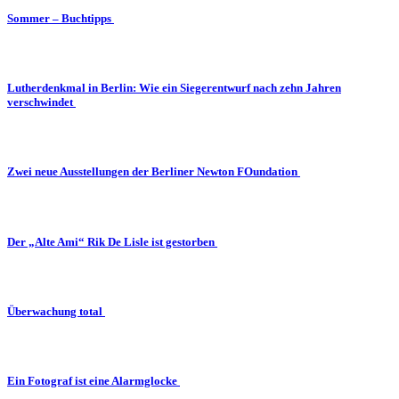
Sommer – Buchtipps
Lutherdenkmal in Berlin: Wie ein Siegerentwurf nach zehn Jahren
verschwindet
Zwei neue Ausstellungen der Berliner Newton FOundation
Der „Alte Ami“ Rik De Lisle ist gestorben
Überwachung total
Ein Fotograf ist eine Alarmglocke