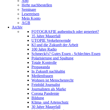
Abo
Hefte nachbestellen
Seminare
Leserreisen
Mein Konto
AGB
Archiv
FOTOGRAFIE authentisch oder generiert?
35 Jahre Mauerfall
UTOPIE Verkehrswende
KI und die Zukunft der Arbeit
100 Jahre Radio
Schmeckt's? Gutes Essen - Schlechtes Essen
Polarisierung und Spaltung
Totale Kontrolle
Propaganda
In Zukunft nachhaltig
Medienfrauen
Wohnen ist Menschenrecht
Feinbild Journalist
Journalisten als Marke
Corona Pandemie
Bildung
Klima- und Artenschutz
30 Jahre Mauerfall