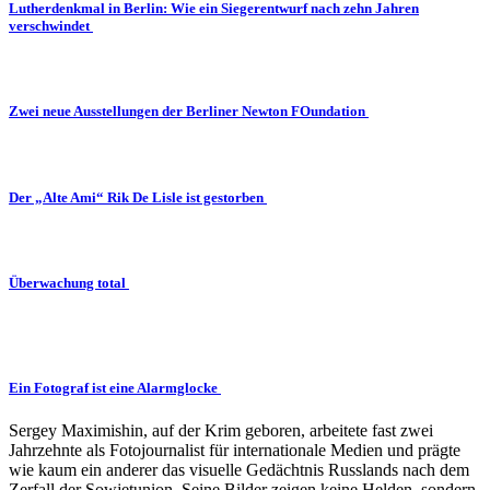
Lutherdenkmal in Berlin: Wie ein Siegerentwurf nach zehn Jahren
verschwindet
Zwei neue Ausstellungen der Berliner Newton FOundation
Der „Alte Ami“ Rik De Lisle ist gestorben
Überwachung total
Ein Fotograf ist eine Alarmglocke
Sergey Maximishin, auf der Krim geboren, arbeitete fast zwei
Jahrzehnte als Fotojournalist für internationale Medien und prägte
wie kaum ein anderer das visuelle Gedächtnis Russlands nach dem
Zerfall der Sowjetunion. Seine Bilder zeigen keine Helden, sondern