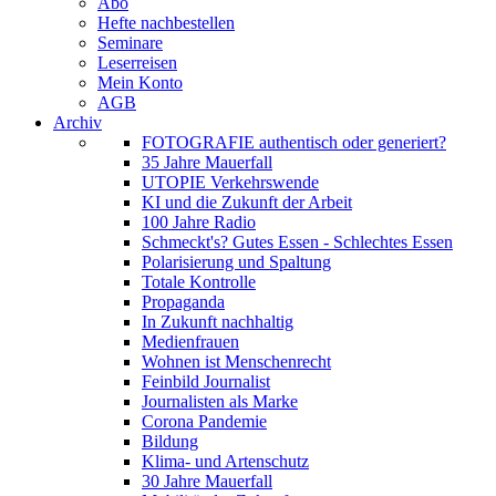
Abo
Hefte nachbestellen
Seminare
Leserreisen
Mein Konto
AGB
Archiv
FOTOGRAFIE authentisch oder generiert?
35 Jahre Mauerfall
UTOPIE Verkehrswende
KI und die Zukunft der Arbeit
100 Jahre Radio
Schmeckt's? Gutes Essen - Schlechtes Essen
Polarisierung und Spaltung
Totale Kontrolle
Propaganda
In Zukunft nachhaltig
Medienfrauen
Wohnen ist Menschenrecht
Feinbild Journalist
Journalisten als Marke
Corona Pandemie
Bildung
Klima- und Artenschutz
30 Jahre Mauerfall