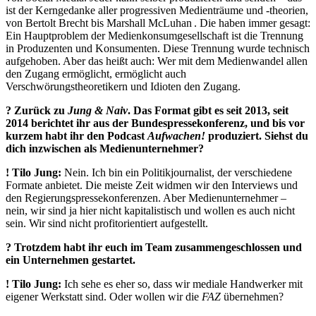
ist der Kerngedanke aller progressiven Medienträume und -theorien,
von Bertolt Brecht bis Marshall McLuhan . Die haben immer gesagt:
Ein Hauptproblem der Medienkonsumgesellschaft ist die Trennung
in Produzenten und Konsumenten. Diese Trennung wurde technisch
aufgehoben. Aber das heißt auch: Wer mit dem Medienwandel allen
den Zugang ermöglicht, ermöglicht auch
Verschwörungstheoretikern und Idioten den Zugang.
? Zurück zu
Jung & Naiv
. Das Format gibt es seit 2013, seit
2014 berichtet ihr aus der Bundespressekonferenz, und bis vor
kurzem habt ihr den Podcast
Aufwachen!
produziert. Siehst du
dich inzwischen als Medienunternehmer?
!
Tilo Jung:
Nein. Ich bin ein Politikjournalist, der verschiedene
Formate anbietet. Die meiste Zeit widmen wir den Interviews und
den Regierungspressekonferenzen. Aber Medienunternehmer –
nein, wir sind ja hier nicht kapitalistisch und wollen es auch nicht
sein. Wir sind nicht profitorientiert aufgestellt.
? Trotzdem habt ihr euch im Team zusammengeschlossen und
ein Unternehmen gestartet.
!
Tilo Jung:
Ich sehe es eher so, dass wir mediale Handwerker mit
eigener Werkstatt sind. Oder wollen wir die
FAZ
übernehmen?