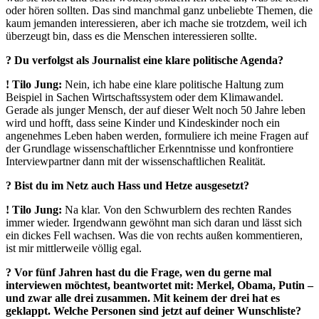
oder hören sollten. Das sind manchmal ganz unbeliebte Themen, die
kaum jemanden interessieren, aber ich mache sie trotzdem, weil ich
überzeugt bin, dass es die Menschen interessieren sollte.
? Du verfolgst als Journalist eine klare politische Agenda?
!
Tilo Jung:
Nein, ich habe eine klare politische Haltung zum
Beispiel in Sachen Wirtschaftssystem oder dem Klimawandel.
Gerade als junger Mensch, der auf dieser Welt noch 50 Jahre leben
wird und hofft, dass seine Kinder und Kindeskinder noch ein
angenehmes Leben haben werden, formuliere ich meine Fragen auf
der Grundlage wissenschaftlicher Erkenntnisse und konfrontiere
Interviewpartner dann mit der wissenschaftlichen Realität.
? Bist du im Netz auch Hass und Hetze ausgesetzt?
!
Tilo Jung:
Na klar. Von den Schwurblern des rechten Randes
immer wieder. Irgendwann gewöhnt man sich daran und lässt sich
ein dickes Fell wachsen. Was die von rechts außen kommentieren,
ist mir mittlerweile völlig egal.
?
Vor fünf Jahren hast du die Frage, wen du gerne mal
interviewen möchtest, beantwortet mit: Merkel, Obama, Putin –
und zwar alle drei zusammen. Mit keinem der drei hat es
geklappt. Welche Personen sind jetzt auf deiner Wunschliste?