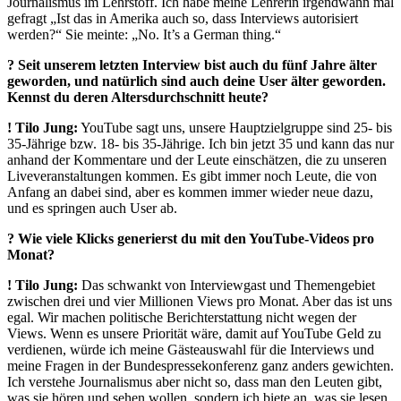
Journalismus im Lehrstoff. Ich habe meine Lehrerin irgendwann mal
gefragt „Ist das in Amerika auch so, dass Interviews autorisiert
werden?“ Sie meinte: „No. It’s a German thing.“
? Seit unserem letzten Interview bist auch du fünf Jahre älter
geworden, und natürlich sind auch deine User älter geworden.
Kennst du deren Altersdurchschnitt heute?
!
Tilo Jung:
YouTube sagt uns, unsere Hauptzielgruppe sind 25- bis
35-Jährige bzw. 18- bis 35-Jährige. Ich bin jetzt 35 und kann das nur
anhand der Kommentare und der Leute einschätzen, die zu unseren
Liveveranstaltungen kommen. Es gibt immer noch Leute, die von
Anfang an dabei sind, aber es kommen immer wieder neue dazu,
und es springen auch User ab.
? Wie viele Klicks generierst du mit den YouTube-Videos pro
Monat?
!
Tilo Jung:
Das schwankt von Interviewgast und Themengebiet
zwischen drei und vier Millionen Views pro Monat. Aber das ist uns
egal. Wir machen politische Berichterstattung nicht wegen der
Views. Wenn es unsere Priorität wäre, damit auf YouTube Geld zu
verdienen, würde ich meine Gästeauswahl für die Interviews und
meine Fragen in der Bundespressekonferenz ganz anders gewichten.
Ich verstehe Journalismus aber nicht so, dass man den Leuten gibt,
was sie hören und sehen wollen, sondern ich biete an, was sie lesen