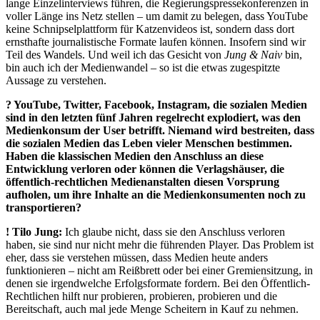
lange Einzelinterviews führen, die Regierungspressekonferenzen in
voller Länge ins Netz stellen – um damit zu belegen, dass YouTube
keine Schnipselplattform für Katzenvideos ist, sondern dass dort
ernsthafte journalistische Formate laufen können. Insofern sind wir
Teil des Wandels. Und weil ich das Gesicht von
Jung & Naiv
bin,
bin auch ich der Medienwandel – so ist die etwas zugespitzte
Aussage zu verstehen.
? YouTube, Twitter, Facebook, Instagram, die sozialen Medien
sind in den letzten fünf Jahren regelrecht explodiert, was den
Medienkonsum der User betrifft. Niemand wird bestreiten, dass
die sozialen Medien das Leben vieler Menschen bestimmen.
Haben die klassischen Medien den Anschluss an diese
Entwicklung verloren oder können die Verlagshäuser, die
öffentlich-rechtlichen Medienanstalten diesen Vorsprung
aufholen, um ihre Inhalte an die Medienkonsumenten noch zu
transportieren?
!
Tilo Jung:
Ich glaube nicht, dass sie den Anschluss verloren
haben, sie sind nur nicht mehr die führenden Player. Das Problem ist
eher, dass sie verstehen müssen, dass Medien heute anders
funktionieren – nicht am Reißbrett oder bei einer Gremiensitzung, in
denen sie irgendwelche Erfolgsformate fordern. Bei den Öffentlich-
Rechtlichen hilft nur probieren, probieren, probieren und die
Bereitschaft, auch mal jede Menge Scheitern in Kauf zu nehmen.