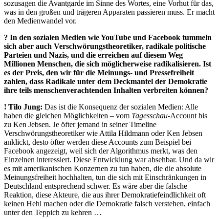
sozusagen die Avantgarde im Sinne des Wortes, eine Vorhut für das,
was in den großen und trägeren Apparaten passieren muss. Er macht
den Medien­wandel vor.
? In den sozialen Medien wie YouTube und Facebook tummeln
sich aber auch Verschwörungstheoretiker, radikale politische
Parteien und Nazis, und die erreichen auf diesem Weg
Millionen Menschen, die sich möglicherweise radikalisieren. Ist
es der Preis, den wir für die Meinungs- und Pressefreiheit
zahlen, dass Radikale unter dem Deckmantel der Demokratie
ihre teils menschenverachtenden Inhalten verbreiten können?
!
Tilo Jung:
Das ist die Konsequenz der sozialen Medien: Alle
haben die gleichen Möglichkeiten – vom
Tagesschau
-Account bis
zu Ken Jebsen. Je öfter jemand in seiner Timeline
Verschwörungstheoretiker wie Attila Hildmann oder Ken Jebsen
anklickt, desto öfter werden diese Accounts zum Beispiel bei
Facebook angezeigt, weil sich der Algorithmus merkt, was den
Einzelnen interessiert. Diese Entwicklung war absehbar. Und da wir
es mit amerikanischen Konzernen zu tun haben, die die absolute
Meinungsfreiheit hochhalten, tun die sich mit Einschränkungen in
Deutschland entsprechend schwer. Es wäre aber die falsche
Reaktion, diese Akteure, die aus ihrer Demokratiefeindlichkeit oft
keinen Hehl machen oder die Demokratie falsch verstehen, einfach
unter den Teppich zu kehren …