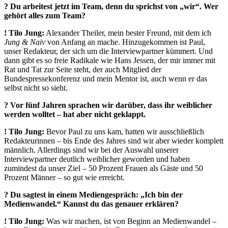
? Du arbeitest jetzt im Team, denn du sprichst von „wir“. Wer
gehört alles zum Team?
!
Tilo Jung:
Alexander Theiler, mein bester Freund, mit dem ich
Jung & Naiv
von Anfang an mache. Hinzugekommen ist Paul,
unser Redakteur, der sich um die Interviewpartner kümmert. Und
dann gibt es so freie Radikale wie Hans Jessen, der mir immer mit
Rat und Tat zur Seite steht, der auch Mitglied der
Bundespressekonferenz und mein Mentor ist, auch wenn er das
selbst nicht so sieht.
? Vor fünf Jahren sprachen wir darüber, dass ihr weiblicher
werden wolltet – hat aber nicht geklappt.
!
Tilo Jung:
Bevor Paul zu uns kam, hatten wir ausschließlich
Redakteurinnen – bis Ende des Jahres sind wir aber wieder komplett
männlich. Allerdings sind wir bei der Auswahl unserer
Interviewpartner deutlich weiblicher geworden und haben
zumindest da unser Ziel – 50 Prozent Frauen als Gäste und 50
Prozent Männer – so gut wie erreicht.
? Du sagtest in einem Mediengespräch: „Ich bin der
Medienwandel.“ Kannst du das genauer erklären?
!
Tilo Jung:
Was wir machen, ist von Beginn an Medienwandel –