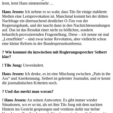
lernt, lernt Hans nimmermehr …
Hans Jessen:
Ich nehme es so wahr, dass Tilo für einige etablierte
Medien eine Lernprovokation ist. Manchmal kommt bei der dritten
Nachfrage ein überraschend deutlicher O-Ton von der
Regierungsbank, und der taucht dann in den Nachrichtensendungen
auf. Das ist das Resultat einer nicht zu höflichen, sondern
beharrlich-provozierenden Fragestellung. Diese – ich nenne sie mal
„Lerneffekte“ – sind zwar keine Revolution, aber vielleicht schon
eine kleine Reform in der Bundespressekonferenz.
? Wie kommst du inzwischen mit Regierungssprecher Seibert
klar?
!
Tilo Jung:
Unverändert.
Hans Jessen:
Ich denke, es ist eine Mischung zwischen „Pain in the
Ass“ und Anerkennung. Seibert ist gelernter Journalist, und er kennt
die journalistischen Kriterien noch.
? Und das merkt man woran?
!
Hans Jessen:
An seinen Antworten. Es gibt immer wieder
Situationen, wo er so tut, als sei ihm Tilo Jung mit dem nackten
Hintern ins Gesicht gesprungen und verdiene dafür nur tiefste