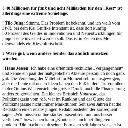
? 40 Millionen für
funk
und acht Milliarden für den „Rest“ ist
allerdings eine ­extreme Schieflage.
!
Tilo Jung:
Stimmt. Das Problem ist bekannt, und ich weiß vom
SWR
, bei dem Kai Gniffke Intendant ist, dass dort künftig
50 Prozent des Geldes in Innovationen und Neuentwicklungen für
junge Leute investiert werden soll. Das ist in Zeiten des Me­
dienwandels ein Riesenfortschritt.
? Wäre gut, wenn andere Sender das ähnlich umsetzen
würden.
!
Hans Jessen:
Ich habe eine öffentlich-rechtliche „Vergangenheit“
und kenne ein paar der maßgeblichen Akteure persönlich noch ganz
gut. Die Verteilung der Mittel ist im Moment sehr unausgewogen,
aber die Leute mit neuen Ideen haben den Fuß in der Tür. Vor allem
in der Online-Welt entsteht ein großer Druck, auch die Finanzierung
anders zu gewichten. Ein kleines Beispiel:
Kontraste
, das
Politikmagazin vom
rbb
, war im Ranking und der Quote der
Politikmagazine nicht immer Marktführer. Seit zwei Jahren hat die
Redaktion einen relativ jungen Redaktionsleiter, der konsequent
sagte: „Wir müssen online stärker präsent sein und uns besser
verlinken.“ Inzwischen kann „Kontraste“ auch bei Jüngeren
punkten. Tilo macht es mit seinen Formaten seit Jahren vor – er ist