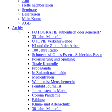
Abo
Hefte nachbestellen
Seminare
Leserreisen
Mein Konto
AGB
Archiv
FOTOGRAFIE authentisch oder generiert?
35 Jahre Mauerfall
UTOPIE Verkehrswende
KI und die Zukunft der Arbeit
100 Jahre Radio
Schmeckt's? Gutes Essen - Schlechtes Essen
Polarisierung und Spaltung
Totale Kontrolle
Propaganda
In Zukunft nachhaltig
Medienfrauen
Wohnen ist Menschenrecht
Feinbild Journalist
Journalisten als Marke
Corona Pandemie
Bildung
Klima- und Artenschutz
30 Jahre Mauerfall