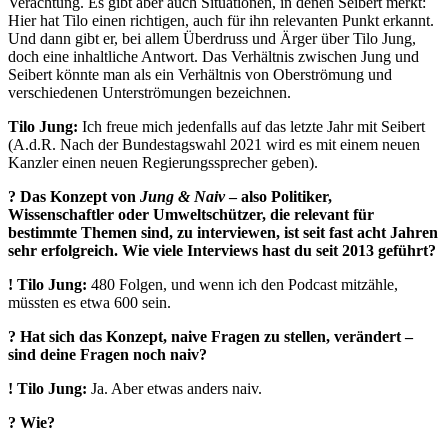
Verachtung. Es gibt aber auch Situationen, in denen Seibert merkt:
Hier hat Tilo einen richtigen, auch für ihn relevanten Punkt erkannt.
Und dann gibt er, bei allem Überdruss und Ärger über Tilo Jung,
doch eine inhaltliche Antwort. Das Verhältnis zwischen Jung und
Seibert könnte man als ein Verhältnis von Oberströmung und
verschiedenen Unterströmungen bezeichnen.
Tilo Jung:
Ich freue mich jedenfalls auf das letzte Jahr mit Seibert
(A.d.R. Nach der Bundestagswahl 2021 wird es mit einem neuen
Kanzler einen neuen Regierungssprecher geben).
? Das Konzept von
Jung & Naiv
– also Politiker,
Wissenschaftler oder Umweltschützer, die relevant für
bestimmte Themen sind, zu interviewen, ist seit fast acht Jahren
sehr erfolgreich. Wie viele Interviews hast du seit 2013 geführt?
!
Tilo Jung:
480 Folgen, und wenn ich den Podcast mitzähle,
müssten es etwa 600 sein.
? Hat sich das Konzept, naive Fragen zu stellen, verändert –
sind deine Fragen noch naiv?
!
Tilo Jung:
Ja. Aber etwas anders naiv.
? Wie?