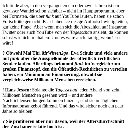
Ich finde aber, in den vergangenen ein oder zwei Jahren ist ein
gewisser Wandel schon sichtbar – nicht im Hauptprogramm, aber
bei Formaten, die über
funk
auf YouTube laufen, haben sie schon
Fortschritte gemacht. Klar haben sie riesige Aufholschwierigkeiten,
gar keine Frage. Aber wenn man sich die Abozahlen auf Instagram,
Twitter oder auch YouTube von der
Tagesschau
ansieht, da können
selbst wir nicht mithalten. Und es wäre auch traurig, wenn’s so
wäre!
? Obwohl Mai Thi,
MrWissen2go
, Eva Schulz und viele andere
mit
funk
über die Ausspielkanäle der öffentlich-rechtlichen
Sender laufen. Allerdings ­bekommt
funk
im Vergleich zum
großen Finanztopf, den die Öffentlich-Rechtlichen zu verteilen
haben, ein Minimum an Finanzierung, obwohl sie
vergleichsweise Millionen Menschen erreichen.
!
Hans Jessen:
Solange die
Tagesschau
jeden Abend von zehn
Millionen Menschen gesehen wird – und andere
Nachrichtensendungen kommen hinzu –, sind sie im täglichen
Informationsangebot führend. Und das wird sicher noch ein paar
Jahre so bleiben.
? Sie profitieren aber nur davon, weil der Altersdurchschnitt
der Zuschauer ­relativ hoch ist.