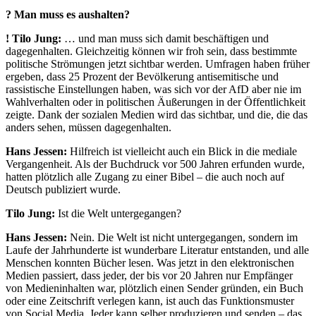
? Man muss es aushalten?
!
Tilo Jung:
… und man muss sich damit beschäftigen und
dagegenhalten. Gleichzeitig können wir froh sein, dass bestimmte
politische Strömungen jetzt sichtbar werden. Umfragen haben früher
ergeben, dass 25 Prozent der Bevölkerung antisemitische und
rassistische Einstellungen haben, was sich vor der AfD aber nie im
Wahlverhalten oder in politischen Äußerungen in der Öffentlichkeit
zeigte. Dank der sozialen Medien wird das sichtbar, und die, die das
anders sehen, müssen dagegenhalten.
Hans Jessen:
Hilfreich ist vielleicht auch ein Blick in die mediale
Vergangenheit. Als der Buchdruck vor 500 Jahren erfunden wurde,
hatten plötzlich alle Zugang zu einer Bibel – die auch noch auf
Deutsch publiziert wurde.
Tilo Jung:
Ist die Welt untergegangen?
Hans Jessen:
Nein. Die Welt ist nicht untergegangen, sondern im
Laufe der Jahrhunderte ist wunderbare Literatur entstanden, und alle
Menschen konnten Bücher lesen. Was jetzt in den elektronischen
Medien passiert, dass jeder, der bis vor 20 Jahren nur Empfänger
von Medieninhalten war, plötzlich einen Sender gründen, ein Buch
oder eine Zeitschrift verlegen kann, ist auch das Funktionsmuster
von Social Media. Jeder kann selber produzieren und senden – das