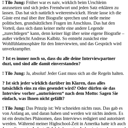
!
Tilo Jung:
Früher war es naiv, wirklich beim Urschleim
anzusetzen und sich jedes Fremdwort und jeden Satz erklären zu
lassen. Das hat sich natürlich weiterentwickelt. Heute lasse ich die
Gäste erst mal über ihre Biografie sprechen und stelle meine
politischen, grundsätzlichen Fragen im Anschluss. Das hat den
Vorteil, dass sich dann keiner mehr eine andere Legende
„zurechtlegen“ kann, denn keiner lügt über seine eigene Biografie –
außer vielleicht Andreas Kalbitz. So entsteht zunächst eine
Wohlfühlatmosphäre für den Interviewten, und das Gespräch wird
unverkrampfter.
? Ist es immer noch so, dass du alle deine Interviewpartner
duzt, und sind alle damit einverstanden?
!
Tilo Jung:
Ja, absolut! Jeder Gast muss sich an die Regeln halten.
? Ist sich jeder wirklich darüber im Klaren, dass alles
tatsächlich eins zu eins gesendet wird? Oder dürfen sie das
Interview vorher „autorisieren“ nach dem Motto: Sagen Sie
einfach, was Ihnen nicht gefällt?
!
Tilo Jung:
Das Prinzip ist: Wir schneiden nichts raus. Das gab es
von Anfang an, und daran haben und werden wir nichts ändern. Es
ist ein deutsches Phänomen, dass Interviews redigiert und autorisiert
werden. Während meiner Highschool-Zeit in Amerika hatte ich auch