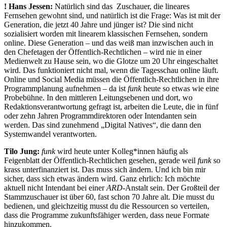
!
Hans Jessen:
Natürlich sind das Zuschauer, die lineares
Fernsehen gewohnt sind, und natürlich ist die Frage: Was ist mit der
Generation, die jetzt 40 Jahre und jünger ist? Die sind nicht
sozialisiert worden mit linearem klassischen Fernsehen, sondern
online. Diese Generation – und das weiß man inzwischen auch in
den Chefetagen der Öffentlich-Rechtlichen – wird nie in einer
Medienwelt zu Hause sein, wo die Glotze um 20 Uhr eingeschaltet
wird. Das funktioniert nicht mal, wenn die Tagesschau online läuft.
Online und Social Media müssen die Öffentlich-Rechtlichen in ihre
Programmplanung aufnehmen – da ist
funk
heute so etwas wie eine
Probebühne. In den mittleren Leitungsebenen und dort, wo
Redaktionsverantwortung gefragt ist, arbeiten die Leute, die in fünf
oder zehn Jahren Programmdirektoren oder Intendanten sein
werden. Das sind zunehmend „Digital Natives“, die dann den
Systemwandel verantworten.
Tilo Jung:
funk
wird heute unter Kolleg*innen häufig als
Feigenblatt der Öffentlich-Rechtlichen gesehen, gerade weil
funk
so
krass unterfinanziert ist. Das muss sich ändern. Und ich bin mir
sicher, dass sich etwas ändern wird. Ganz ehrlich: Ich möchte
aktuell nicht Intendant bei einer
ARD
-Anstalt sein. Der Großteil der
Stammzuschauer ist über 60, fast schon 70 Jahre alt. Die musst du
bedienen, und gleichzeitig musst du die Ressourcen so verteilen,
dass die Programme zukunftsfähiger werden, dass neue Formate
hinzukommen.