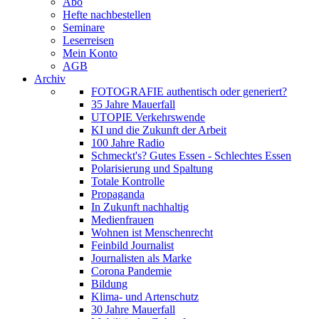
Abo
Hefte nachbestellen
Seminare
Leserreisen
Mein Konto
AGB
Archiv
FOTOGRAFIE authentisch oder generiert?
35 Jahre Mauerfall
UTOPIE Verkehrswende
KI und die Zukunft der Arbeit
100 Jahre Radio
Schmeckt's? Gutes Essen - Schlechtes Essen
Polarisierung und Spaltung
Totale Kontrolle
Propaganda
In Zukunft nachhaltig
Medienfrauen
Wohnen ist Menschenrecht
Feinbild Journalist
Journalisten als Marke
Corona Pandemie
Bildung
Klima- und Artenschutz
30 Jahre Mauerfall