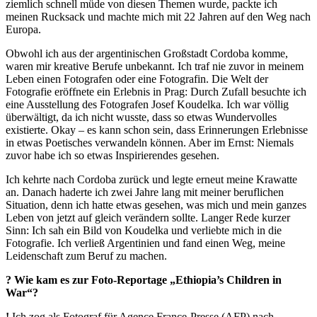
ziemlich schnell müde von diesen Themen wurde, packte ich
meinen Rucksack und machte mich mit 22 Jahren auf den Weg nach
Europa.
Obwohl ich aus der argentinischen Großstadt Cordoba komme,
waren mir kreative Berufe unbekannt. Ich traf nie zuvor in meinem
Leben einen Fotografen oder eine Fotografin. Die Welt der
Fotografie eröffnete ein Erlebnis in Prag: Durch Zufall besuchte ich
eine Ausstellung des Fotografen Josef Koudelka. Ich war völlig
überwältigt, da ich nicht wusste, dass so etwas Wundervolles
existierte. Okay – es kann schon sein, dass Erinnerungen Erlebnisse
in etwas Poetisches verwandeln können. Aber im Ernst: Niemals
zuvor habe ich so etwas Inspirierendes gesehen.
Ich kehrte nach Cordoba zurück und legte erneut meine Krawatte
an. Danach haderte ich zwei Jahre lang mit meiner beruflichen
Situation, denn ich hatte etwas gesehen, was mich und mein ganzes
Leben von jetzt auf gleich verändern sollte. Langer Rede kurzer
Sinn: Ich sah ein Bild von Koudelka und verliebte mich in die
Fotografie. Ich verließ Argentinien und fand einen Weg, meine
Leidenschaft zum Beruf zu machen.
? Wie kam es zur Foto-Reportage „Ethiopia’s Children in
War“?
!
Ich zog als Fotograf für Agence France-Presse (AFP) nach