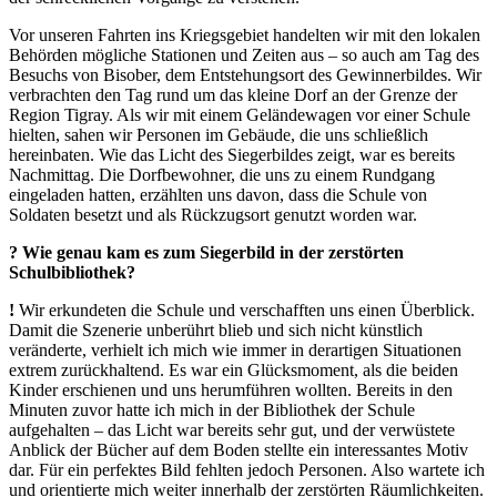
Vor unseren Fahrten ins Kriegsgebiet handelten wir mit den lokalen
Behörden mögliche Stationen und Zeiten aus – so auch am Tag des
Besuchs von Bisober, dem Entstehungsort des Gewinnerbildes. Wir
verbrachten den Tag rund um das kleine Dorf an der Grenze der
Region Tigray. Als wir mit einem Geländewagen vor einer Schule
hielten, sahen wir Personen im Gebäude, die uns schließlich
hereinbaten. Wie das Licht des Siegerbildes zeigt, war es bereits
Nachmittag. Die Dorfbewohner, die uns zu einem Rundgang
eingeladen hatten, erzählten uns davon, dass die Schule von
Soldaten besetzt und als Rückzugsort genutzt worden war.
? Wie genau kam es zum Siegerbild in der zerstörten
Schulbibliothek?
!
Wir erkundeten die Schule und verschafften uns einen Überblick.
Damit die Szenerie unberührt blieb und sich nicht künstlich
veränderte, verhielt ich mich wie immer in derartigen Situationen
extrem zurückhaltend. Es war ein Glücksmoment, als die beiden
Kinder erschienen und uns herumführen wollten. Bereits in den
Minuten zuvor hatte ich mich in der Bibliothek der Schule
aufgehalten – das Licht war bereits sehr gut, und der verwüstete
Anblick der Bücher auf dem Boden stellte ein interessantes Motiv
dar. Für ein perfektes Bild fehlten jedoch Personen. Also wartete ich
und orientierte mich weiter innerhalb der zerstörten Räumlichkeiten.