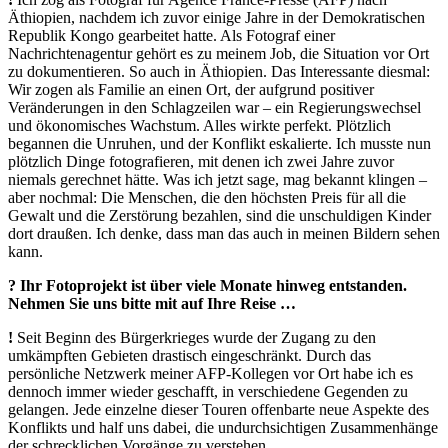
Äthiopien, nachdem ich zuvor einige Jahre in der Demokratischen
Republik Kongo gearbeitet hatte. Als Fotograf einer
Nachrichtenagentur gehört es zu meinem Job, die Situation vor Ort
zu dokumentieren. So auch in Äthiopien. Das Interessante diesmal:
Wir zogen als Familie an einen Ort, der aufgrund positiver
Veränderungen in den Schlagzeilen war – ein Regierungswechsel
und ökonomisches Wachstum. Alles wirkte perfekt. Plötzlich
begannen die Unruhen, und der Konflikt eskalierte. Ich musste nun
plötzlich Dinge fotografieren, mit denen ich zwei Jahre zuvor
niemals gerechnet hätte. Was ich jetzt sage, mag bekannt klingen –
aber nochmal: Die Menschen, die den höchsten Preis für all die
Gewalt und die Zerstörung bezahlen, sind die unschuldigen Kinder
dort draußen. Ich denke, dass man das auch in meinen Bildern sehen
kann.
? Ihr Fotoprojekt ist über viele Monate hinweg entstanden.
Nehmen Sie uns bitte mit auf Ihre Reise …
!
Seit Beginn des Bürgerkrieges wurde der Zugang zu den
umkämpften Gebieten drastisch eingeschränkt. Durch das
persönliche Netzwerk meiner AFP-Kollegen vor Ort habe ich es
dennoch immer wieder geschafft, in verschiedene Gegenden zu
gelangen. Jede einzelne dieser Touren offenbarte neue Aspekte des
Konflikts und half uns dabei, die undurchsichtigen Zusammenhänge
der schrecklichen Vorgänge zu verstehen.