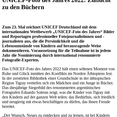
zu den Büchern
Zum 23. Mal zeichnet UNICEF Deutschland mit dem
internationalen Wettbewerb „UNICEF-Foto des Jahres“ Bilder
und Reportagen professioneller Fotojournalistinnen und -
journalisten aus, die die Pers
ö
nlichkeit und die
Lebensumst
ä
nde von Kindern auf herausragende Weise
dokumentieren. Voraussetzung f
ü
r die Teilnahme ist in jedem
Jahr die Nominierung durch international renommierte
Fotografie-Experten.
Das UNICEF-Foto des Jahres 2022 hält einen seltenen Moment von
Ruhe und Glück inmitten des Konflikts im Norden Äthiopiens fest.
In der zerstörten Bibliothek einer Grundschule in der äthiopischen
Region Tigray vertiefen sich ein Mädchen und ein Junge in Bücher.
Das diesjährige Siegerbild des renommierten argentinischen
Fotografen Eduardo Soteras zeigt, was die Kinder von Tigray mit
den Kindern auf der ganzen Welt teilen: das Bedürfnis, sich friedlich
und neugierig mit etwas beschäftigen zu dürfen, das ihnen Freude
bereitet.
„Der Wunsch, Neues zu entdecken und zu lernen, ist bei Kindern