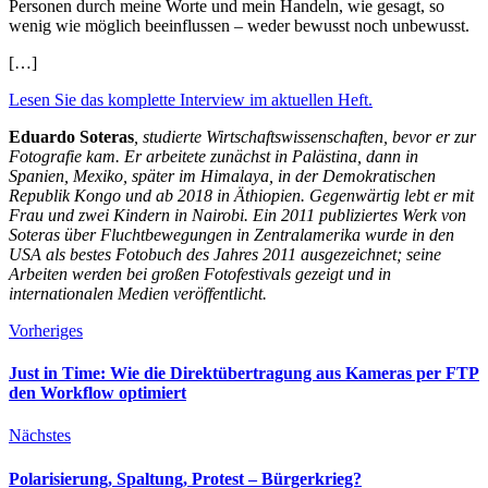
Personen durch meine Worte und mein Handeln, wie gesagt, so
wenig wie möglich beeinflussen – weder bewusst noch unbewusst.
[…]
Lesen Sie das komplette Interview im aktuellen Heft.
Eduardo Soteras
, studierte Wirtschaftswissenschaften, bevor er zur
Foto­grafie kam. Er arbeitete zunächst in Palästina, dann in
Spanien, Mexiko, später im Himalaya, in der Demokratischen
Republik Kongo und ab 2018 in Äthiopien. Gegenwärtig lebt er mit
Frau und zwei Kindern in Nairobi. Ein 2011 publiziertes Werk von
Soteras über Fluchtbewegungen in Zentral­amerika wurde in den
USA als bestes Fotobuch des Jahres 2011 ausgezeichnet; seine
Arbeiten werden bei großen Fotofestivals gezeigt und in
internationalen ­Medien veröffentlicht.
Vorheriges
Just in Time: Wie die Direktübertragung aus Kameras per FTP
den Workflow optimiert
Nächstes
Polarisierung, Spaltung, Protest – Bürgerkrieg?