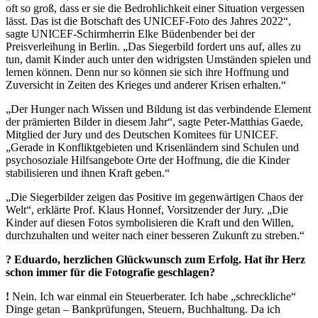
oft so groß, dass er sie die Bedrohlichkeit einer Situation vergessen
lässt. Das ist die Botschaft des UNICEF-Foto des Jahres 2022“,
sagte UNICEF-Schirmherrin Elke Büdenbender bei der
Preisverleihung in Berlin. „Das Siegerbild fordert uns auf, alles zu
tun, damit Kinder auch unter den widrigsten Umständen spielen und
lernen können. Denn nur so können sie sich ihre Hoffnung und
Zuversicht in Zeiten des Krieges und anderer Krisen erhalten.“
„Der Hunger nach Wissen und Bildung ist das verbindende Element
der prämierten Bilder in diesem Jahr“, sagte Peter-Matthias Gaede,
Mitglied der Jury und des Deutschen Komitees für UNICEF.
„Gerade in Konfliktgebieten und Krisenländern sind Schulen und
psychosoziale Hilfsangebote Orte der Hoffnung, die die Kinder
stabilisieren und ihnen Kraft geben.“
„Die Siegerbilder zeigen das Positive im gegenwärtigen Chaos der
Welt“, erklärte Prof. Klaus Honnef, Vorsitzender der Jury. „Die
Kinder auf diesen Fotos symbolisieren die Kraft und den Willen,
durchzuhalten und weiter nach einer besseren Zukunft zu streben.“
? Eduardo, herzlichen Glückwunsch zum Erfolg. Hat ihr Herz
schon immer für die Fotografie geschlagen?
!
Nein. Ich war einmal ein Steuerberater. Ich habe „schreckliche“
Dinge getan – Bankprüfungen, Steuern, Buchhaltung. Da ich