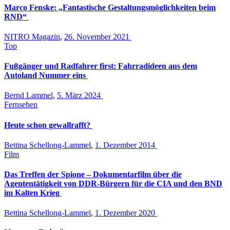
Marco Fenske: „Fantastische Gestaltungsmöglichkeiten beim
RND“
NITRO Magazin
,
26. November 2021
Top
Fußgänger und Radfahrer first: Fahrradideen aus dem
Autoland Nummer eins
Bernd Lammel
,
5. März 2024
Fernsehen
Heute schon gewallrafft?
Bettina Schellong-Lammel
,
1. Dezember 2014
Film
Das Treffen der Spione – Dokumentarfilm über die
Agententätigkeit von DDR-Bürgern für die CIA und den BND
im Kalten Krieg
Bettina Schellong-Lammel
,
1. Dezember 2020