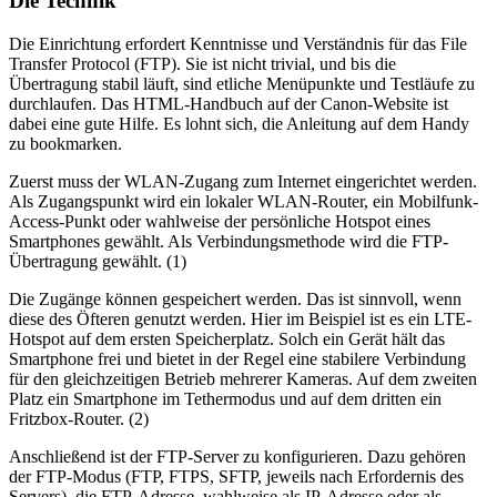
Die Technik
Die Einrichtung erfordert Kenntnisse und Verständnis für das File
Transfer Protocol (FTP). Sie ist nicht trivial, und bis die
Übertragung stabil läuft, sind etliche Menüpunkte und Testläufe zu
durchlaufen. Das HTML-Handbuch auf der Canon-Website ist
dabei eine gute Hilfe. Es lohnt sich, die Anleitung auf dem Handy
zu bookmarken.
Zuerst muss der WLAN-Zugang zum Internet eingerichtet werden.
Als Zugangspunkt wird ein lokaler WLAN-Router, ein Mobilfunk-
Access-Punkt oder wahlweise der persönliche Hotspot eines
Smartphones gewählt. Als Verbindungsmethode wird die FTP-
Übertragung gewählt. (1)
Die Zugänge können gespeichert werden. Das ist sinnvoll, wenn
diese des Öfteren genutzt werden. Hier im Beispiel ist es ein LTE-
Hotspot auf dem ersten Speicherplatz. Solch ein Gerät hält das
Smartphone frei und bietet in der Regel eine stabilere Verbindung
für den gleichzeitigen Betrieb mehrerer Kameras. Auf dem zweiten
Platz ein Smartphone im Tethermodus und auf dem dritten ein
Fritzbox-Router. (2)
Anschließend ist der FTP-Server zu konfigurieren. Dazu gehören
der FTP-Modus (FTP, FTPS, SFTP, jeweils nach Erfordernis des
Servers), die FTP-Adresse, wahlweise als IP-Adresse oder als