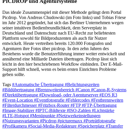
PICDROP und Agentursysteme
Das ideale Zusammenspiel mit dieser Methode gelingt dem Portal
Picdrop. Von Andreas Chudowski (im Foto links) und Tobias Friese
im Jahr 2012 gegründet, hat sich das Berliner Unternehmen wegen
seiner intuitiven Bedienfreundlichkeit, dem Serverplatz in
Deutschland und Datenschutz nach EU-Recht zur beliebtesten
Plattform sowohl für Bildproduzenten als auch für Nutzer
entwickelt. Heute vertreiben bereits 120.000 Fotografen und
Agenturen ihre Fotos über picdrop. In den zehn Jahren des
Bestehens wurde die Benutzerführung immer weiter entwickelt und
annähernd eine Milliarde Dateien übertragen. Picdrop lässt sich
leicht in den hier beschriebenen Workflow einbinden. Der E-Mail-
Support hilft schnell, wenn es beim ersten Einrichten Probleme
geben sollte.
Tags
#Automatische Übertragung
#Belichtungszeiten
#Bildübertragung
#Brennweitenbereich
#Canon
#Canon-R-Systems
#Direktübertragung
#Download- oder Agenturserver
#EOS R3
#Event-Location
#Eventfotografie
#Fehlercodes
#Festbrennweiten
#Filterdurchmesser
#Fritzbox-Router
#FTP
#FTP-Übertragung
#Image-Stabilizer
#IPTC-Bildtexte
#ISO-Zahlen
#Lichtstärke
#LTE-Hotspot
#Menüpunkte
#Netzwerkeinstellungen
#Nutzungsvarianten
#Picdrop
#picturemaxx
#Porträtfotografie
#Profikamera
#Social-Media-Redakteure
#Speicherplatz
#Transfer