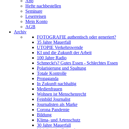
Abo
Hefte nachbestellen
Seminare
Leserreisen
Mein Konto
AGB
Archiv
FOTOGRAFIE authentisch oder generiert?
35 Jahre Mauerfall
UTOPIE Verkehrswende
KI und die Zukunft der Arbeit
100 Jahre Radio
Schmeckt's? Gutes Essen - Schlechtes Essen
Polarisierung und Spaltung
Totale Kontrolle
Propaganda
In Zukunft nachhaltig
Medienfrauen
Wohnen ist Menschenrecht
Feinbild Journalist
Journalisten als Marke
Corona Pandemie
Bildung
Klima- und Artenschutz
30 Jahre Mauerfall