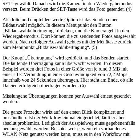
SET“ gewählt. Danach wird die Kamera in den Wiedergabemodus
versetzt. Beim Drücken der SET-Taste wird das Foto gesendet. (4)
Als dritte und empfehlenswerte Option ist das Senden einer
Bildauswahl möglich. In diesem Menüpunkt den Button
„Bildauswahl/übertragung“ drücken, und die Kamera geht in den
Wiedergabemodus. Dort können die zu sendenden Fotos ausgewählt
werden. Nach erfolgter Auswahl geht es mit der Menütaste zurück
zum Menüpunkt „Bildauswahl/übertragung“. (5)
Der Knopf „Übertragung“ wird gedrückt, und das Senden startet.
Die laufende Übertragung kann überwacht werden. In diesem
Beispiel wurden drei Fotos in einer Größe von je rund 3 MB mit
einer LTE-Verbindung in einer Geschwindigkeit von 72,2 Mbps
innerhalb von 24 Sekunden übertragen. Hier steht am Ende, ob alle
Dateien erfolgreich übertragen wurden. (6)
Misslungene Übertragungen können per Auswahl erneut gesendet
werden.
Die ganze Prozedur wirkt auf den ersten Blick kompliziert und
umständlich. Ist der Workflow einmal eingerichtet, läuft er aber
absolut problemlos. Lediglich der Ausspielweg muss gegebenenfalls
neu ausgewählt werden. Beispielsweise, wenn ein vorhandenes
WLAN-Netz genutzt werden kann, muss es in den Workflow mit