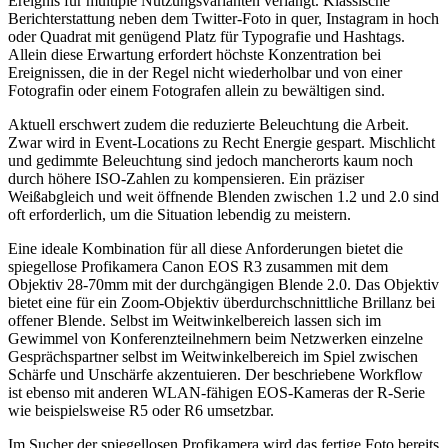
Ereignis für multiple Nutzungsvarianten verlangt. Klassische
Berichterstattung neben dem Twitter-Foto in quer, Instagram in hoch
oder Quadrat mit genügend Platz für Typografie und Hashtags.
Allein diese Erwartung erfordert höchste Konzentration bei
Ereignissen, die in der Regel nicht wiederholbar und von einer
Fotografin oder einem Fotografen allein zu bewältigen sind.
Aktuell erschwert zudem die reduzierte Beleuchtung die Arbeit.
Zwar wird in Event-Locations zu Recht Energie gespart. Mischlicht
und gedimmte Beleuchtung sind jedoch mancherorts kaum noch
durch höhere ISO-Zahlen zu kompensieren. Ein präziser
Weißabgleich und weit öffnende Blenden zwischen 1.2 und 2.0 sind
oft erforderlich, um die Situation lebendig zu meistern.
Eine ideale Kombination für all diese Anforderungen bietet die
spiegellose Profikamera Canon EOS R3 zusammen mit dem
Objektiv 28-70mm mit der durchgängigen Blende 2.0. Das Objektiv
bietet eine für ein Zoom-Objektiv überdurchschnittliche Brillanz bei
offener Blende. Selbst im Weitwinkelbereich lassen sich im
Gewimmel von Konferenzteilnehmern beim Netzwerken einzelne
Gesprächspartner selbst im Weitwinkelbereich im Spiel zwischen
Schärfe und Unschärfe akzentuieren. Der beschriebene Workflow
ist ebenso mit anderen WLAN-fähigen EOS-Kameras der R-Serie
wie beispielsweise R5 oder R6 umsetzbar.
Im Sucher der spiegellosen Profikamera wird das fertige Foto bereits