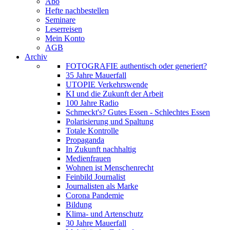
Abo
Hefte nachbestellen
Seminare
Leserreisen
Mein Konto
AGB
Archiv
FOTOGRAFIE authentisch oder generiert?
35 Jahre Mauerfall
UTOPIE Verkehrswende
KI und die Zukunft der Arbeit
100 Jahre Radio
Schmeckt's? Gutes Essen - Schlechtes Essen
Polarisierung und Spaltung
Totale Kontrolle
Propaganda
In Zukunft nachhaltig
Medienfrauen
Wohnen ist Menschenrecht
Feinbild Journalist
Journalisten als Marke
Corona Pandemie
Bildung
Klima- und Artenschutz
30 Jahre Mauerfall