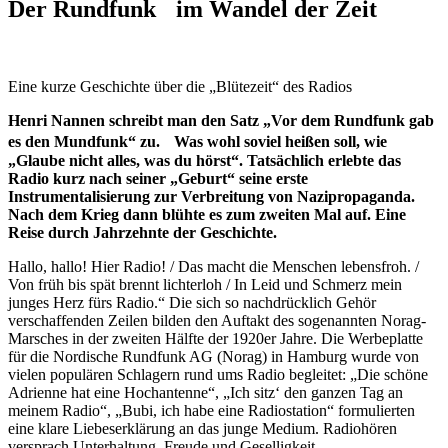
Der Rundfunk im Wandel der Zeit
Eine kurze Geschichte über die „Blütezeit“ des Radios
Henri Nannen schreibt man den Satz „Vor dem Rundfunk gab
es den Mundfunk“ zu.
Was wohl soviel heißen soll, wie
„Glaube nicht alles, was du hörst“. Tatsächlich erlebte das
Radio kurz nach seiner „Geburt“ seine erste
Instrumentalisierung zur Verbreitung von Nazipropaganda.
Nach dem Krieg dann blühte es zum zweiten Mal auf. Eine
Reise durch Jahrzehnte der Geschichte.
Hallo, hallo! Hier Radio! / Das macht die Menschen lebensfroh. /
Von früh bis spät brennt lichterloh / In Leid und Schmerz mein
junges Herz fürs Radio.“ Die sich so nachdrücklich Gehör
verschaffenden Zeilen bilden den Auftakt des sogenannten Norag-
Marsches in der zweiten Hälfte der 1920er Jahre. Die Werbeplatte
für die Nordische Rundfunk AG (Norag) in Hamburg wurde von
vielen populären Schlagern rund ums Radio begleitet: „Die schöne
Adrienne hat eine Hochantenne“, „Ich sitz‘ den ganzen Tag an
meinem Radio“, „Bubi, ich habe eine Radiostation“ formulierten
eine klare Liebeserklärung an das junge Medium. Radiohören
versprach Unterhaltung, Freude und Geselligkeit.