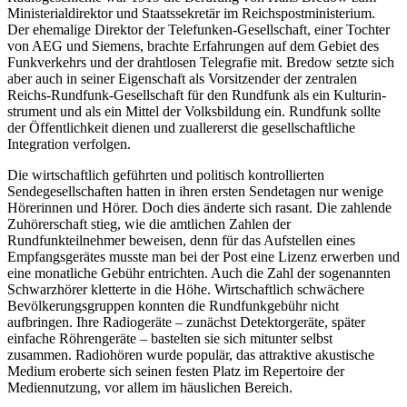
Ministerialdirektor und Staatssekretär im Reichspostministerium.
Der ehemalige Direktor der Telefunken-Gesellschaft, einer Tochter
von AEG und Siemens, brachte Erfahrungen auf dem Gebiet des
Funkverkehrs und der drahtlosen Telegrafie mit. Bredow setzte sich
aber auch in seiner Eigenschaft als Vorsitzender der zentralen
Reichs-Rundfunk-Gesellschaft für den Rundfunk als ein Kulturin­
strument und als ein Mittel der Volksbildung ein. Rundfunk sollte
der Öffentlichkeit dienen und zuallererst die gesellschaftliche
Integration verfolgen.
Die wirtschaftlich geführten und politisch kontrollierten
Sendegesellschaften hatten in ihren ersten Sendetagen nur wenige
Hörerinnen und Hörer. Doch dies änderte sich rasant. Die zahlende
Zuhörerschaft stieg, wie die amtlichen Zahlen der
Rundfunkteilnehmer beweisen, denn für das Aufstellen eines
Empfangsgerätes musste man bei der Post eine Lizenz erwerben und
eine monatliche Gebühr entrichten. Auch die Zahl der sogenannten
Schwarzhörer kletterte in die Höhe. Wirtschaftlich schwächere
Bevölkerungsgruppen konnten die Rundfunkgebühr nicht
aufbringen. Ihre Radiogeräte – zunächst Detektorgeräte, später
einfache Röhrengeräte – bastelten sie sich mitunter selbst
zusammen. Radiohören wurde populär, das attraktive akustische
Medium eroberte sich seinen festen Platz im Repertoire der
Mediennutzung, vor allem im häuslichen Bereich.