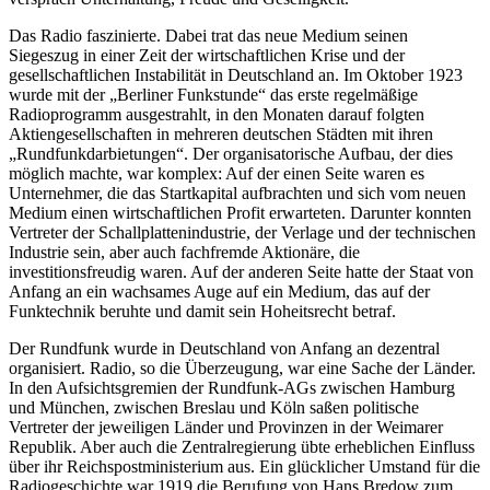
Das Radio faszinierte. Dabei trat das neue Medium seinen
Siegeszug in einer Zeit der wirtschaftlichen Krise und der
gesellschaftlichen Instabilität in Deutschland an. Im Oktober 1923
wurde mit der „Berliner Funkstunde“ das erste regelmäßige
Radioprogramm ausgestrahlt, in den Monaten darauf folgten
Aktiengesellschaften in mehreren deutschen Städten mit ihren
„Rundfunkdarbietungen“. Der organisatorische Aufbau, der dies
möglich machte, war komplex: Auf der einen Seite waren es
Unternehmer, die das Startkapital aufbrachten und sich vom neuen
Medium einen wirtschaftlichen Profit erwarteten. Darunter konnten
Vertreter der Schallplattenindustrie, der Verlage und der technischen
Industrie sein, aber auch fachfremde Aktionäre, die
investitionsfreudig waren. Auf der anderen Seite hatte der Staat von
Anfang an ein wachsames Auge auf ein Medium, das auf der
Funktechnik beruhte und damit sein Hoheitsrecht betraf.
Der Rundfunk wurde in Deutschland von Anfang an dezentral
organisiert. Radio, so die Überzeugung, war eine Sache der Länder.
In den Aufsichtsgremien der Rundfunk-AGs zwischen Hamburg
und München, zwischen Breslau und Köln saßen politische
Vertreter der jeweiligen Länder und Provinzen in der Weimarer
Republik. Aber auch die Zentralregierung übte erheblichen Einfluss
über ihr Reichspostministerium aus. Ein glücklicher Umstand für die
Radiogeschichte war 1919 die Berufung von Hans Bredow zum