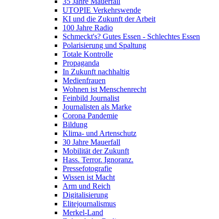
35 Jahre Mauerfall
UTOPIE Verkehrswende
KI und die Zukunft der Arbeit
100 Jahre Radio
Schmeckt's? Gutes Essen - Schlechtes Essen
Polarisierung und Spaltung
Totale Kontrolle
Propaganda
In Zukunft nachhaltig
Medienfrauen
Wohnen ist Menschenrecht
Feinbild Journalist
Journalisten als Marke
Corona Pandemie
Bildung
Klima- und Artenschutz
30 Jahre Mauerfall
Mobilität der Zukunft
Hass. Terror. Ignoranz.
Pressefotografie
Wissen ist Macht
Arm und Reich
Digitalisierung
Elitejournalismus
Merkel-Land