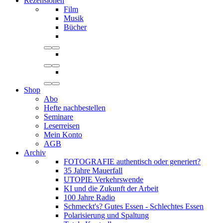
Rezensionen
Film
Musik
Bücher
Shop
Abo
Hefte nachbestellen
Seminare
Leserreisen
Mein Konto
AGB
Archiv
FOTOGRAFIE authentisch oder generiert?
35 Jahre Mauerfall
UTOPIE Verkehrswende
KI und die Zukunft der Arbeit
100 Jahre Radio
Schmeckt's? Gutes Essen - Schlechtes Essen
Polarisierung und Spaltung