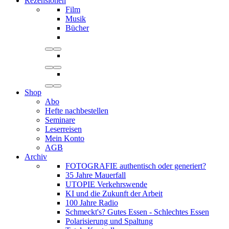
Rezensionen
Film
Musik
Bücher
Shop
Abo
Hefte nachbestellen
Seminare
Leserreisen
Mein Konto
AGB
Archiv
FOTOGRAFIE authentisch oder generiert?
35 Jahre Mauerfall
UTOPIE Verkehrswende
KI und die Zukunft der Arbeit
100 Jahre Radio
Schmeckt's? Gutes Essen - Schlechtes Essen
Polarisierung und Spaltung