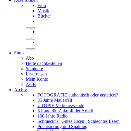
Rezensionen
Film
Musik
Bücher
Shop
Abo
Hefte nachbestellen
Seminare
Leserreisen
Mein Konto
AGB
Archiv
FOTOGRAFIE authentisch oder generiert?
35 Jahre Mauerfall
UTOPIE Verkehrswende
KI und die Zukunft der Arbeit
100 Jahre Radio
Schmeckt's? Gutes Essen - Schlechtes Essen
Polarisierung und Spaltung