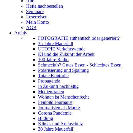
Abo
Hefte nachbestellen
Seminare
Leserreisen
Mein Konto
AGB
Archiv
FOTOGRAFIE authentisch oder generiert?
35 Jahre Mauerfall
UTOPIE Verkehrswende
KI und die Zukunft der Arbeit
100 Jahre Radio
Schmeckt's? Gutes Essen - Schlechtes Essen
Polarisierung und Spaltung
Totale Kontrolle
Propaganda
In Zukunft nachhaltig
Medienfrauen
Wohnen ist Menschenrecht
Feinbild Journalist
Journalisten als Marke
Corona Pandemie
Bildung
Klima- und Artenschutz
30 Jahre Mauerfall