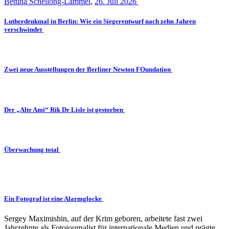
Bettina Schellong-Lammel
,
26. Juli 2026
Lutherdenkmal in Berlin: Wie ein Siegerentwurf nach zehn Jahren
verschwindet
Zwei neue Ausstellungen der Berliner Newton FOundation
Der „Alte Ami“ Rik De Lisle ist gestorben
Überwachung total
Ein Fotograf ist eine Alarmglocke
Sergey Maximishin, auf der Krim geboren, arbeitete fast zwei
Jahrzehnte als Fotojournalist für internationale Medien und prägte