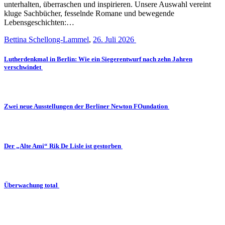
unterhalten, überraschen und inspirieren. Unsere Auswahl vereint
kluge Sachbücher, fesselnde Romane und bewegende
Lebensgeschichten:…
Bettina Schellong-Lammel
,
26. Juli 2026
Lutherdenkmal in Berlin: Wie ein Siegerentwurf nach zehn Jahren
verschwindet
Zwei neue Ausstellungen der Berliner Newton FOundation
Der „Alte Ami“ Rik De Lisle ist gestorben
Überwachung total