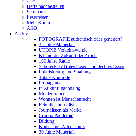
Abo
Hefte nachbestellen
Seminare
Leserreisen
Mein Konto
AGB
Archiv
FOTOGRAFIE authentisch oder generiert?
35 Jahre Mauerfall
UTOPIE Verkehrswende
KI und die Zukunft der Arbeit
100 Jahre Radio
Schmeckt's? Gutes Essen - Schlechtes Essen
Polarisierung und Spaltung
Totale Kontrolle
Propaganda
In Zukunft nachhaltig
Medienfrauen
Wohnen ist Menschenrecht
Feinbild Journalist
Journalisten als Marke
Corona Pandemie
Bildung
Klima- und Artenschutz
30 Jahre Mauerfall