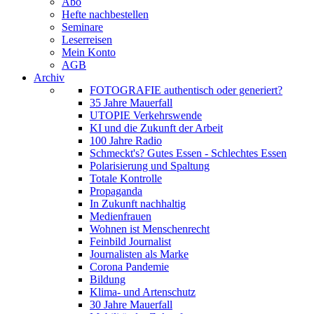
Abo
Hefte nachbestellen
Seminare
Leserreisen
Mein Konto
AGB
Archiv
FOTOGRAFIE authentisch oder generiert?
35 Jahre Mauerfall
UTOPIE Verkehrswende
KI und die Zukunft der Arbeit
100 Jahre Radio
Schmeckt's? Gutes Essen - Schlechtes Essen
Polarisierung und Spaltung
Totale Kontrolle
Propaganda
In Zukunft nachhaltig
Medienfrauen
Wohnen ist Menschenrecht
Feinbild Journalist
Journalisten als Marke
Corona Pandemie
Bildung
Klima- und Artenschutz
30 Jahre Mauerfall