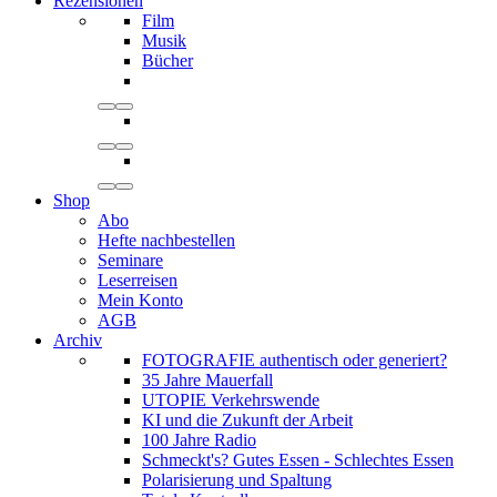
Rezensionen
Film
Musik
Bücher
Shop
Abo
Hefte nachbestellen
Seminare
Leserreisen
Mein Konto
AGB
Archiv
FOTOGRAFIE authentisch oder generiert?
35 Jahre Mauerfall
UTOPIE Verkehrswende
KI und die Zukunft der Arbeit
100 Jahre Radio
Schmeckt's? Gutes Essen - Schlechtes Essen
Polarisierung und Spaltung