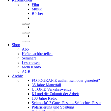
Rezensionen
Film
Musik
Bücher
Shop
Abo
Hefte nachbestellen
Seminare
Leserreisen
Mein Konto
AGB
Archiv
FOTOGRAFIE authentisch oder generiert?
35 Jahre Mauerfall
UTOPIE Verkehrswende
KI und die Zukunft der Arbeit
100 Jahre Radio
Schmeckt's? Gutes Essen - Schlechtes Essen
Polarisierung und Spaltung