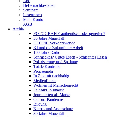
Abo
Hefte nachbestellen
Seminare
Leserreisen
Mein Konto
AGB
Archiv
FOTOGRAFIE authentisch oder generiert?
35 Jahre Mauerfall
UTOPIE Verkehrswende
KI und die Zukunft der Arbeit
100 Jahre Radio
Schmeckt's? Gutes Essen - Schlechtes Essen
Polarisierung und Spaltung
Totale Kontrolle
Propaganda
In Zukunft nachhaltig
Medienfrauen
Wohnen ist Menschenrecht
Feinbild Journalist
Journalisten als Marke
Corona Pandemie
Bildung
Klima- und Artenschutz
30 Jahre Mauerfall