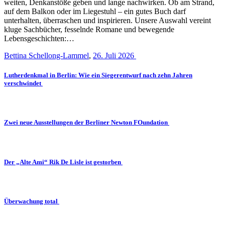
weiten, Denkanstöße geben und lange nachwirken. Ob am Strand,
auf dem Balkon oder im Liegestuhl – ein gutes Buch darf
unterhalten, überraschen und inspirieren. Unsere Auswahl vereint
kluge Sachbücher, fesselnde Romane und bewegende
Lebensgeschichten:…
Bettina Schellong-Lammel
,
26. Juli 2026
Lutherdenkmal in Berlin: Wie ein Siegerentwurf nach zehn Jahren
verschwindet
Zwei neue Ausstellungen der Berliner Newton FOundation
Der „Alte Ami“ Rik De Lisle ist gestorben
Überwachung total